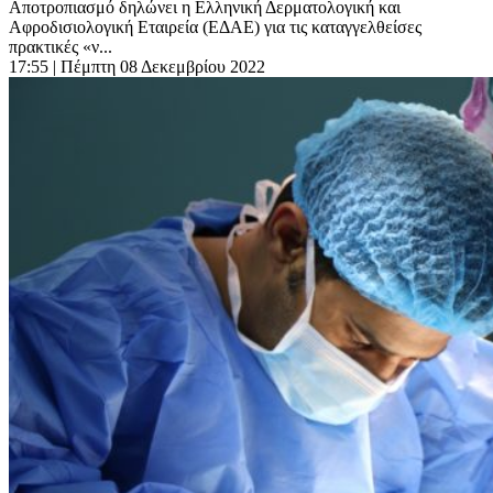
Αποτροπιασμό δηλώνει η Ελληνική Δερματολογική και
Αφροδισιολογική Εταιρεία (ΕΔΑΕ) για τις καταγγελθείσες
πρακτικές «ν...
17:55
| Πέμπτη 08 Δεκεμβρίου 2022