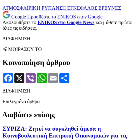
ΑΤΜΟΣΦΑΙΡΙΚΗ ΡΥΠΑΝΣΗ
ΕΓΚΕΦΑΛΟΣ
ΕΡΕΥΝΕΣ
Google
Προσθέστε το ENIKOS στην Google
Ακολουθήστε το
ENIKOS στο Google News
και μάθετε πρώτοι
όλες τις ειδήσεις.
ΔΙΑΦΗΜΙΣΗ
ΜΟΙΡΑΣΟΥ ΤΟ
Κοινοποίηση άρθρου
Facebook
X
Viber
WhatsApp
Email
Μοιραστείτε
ΔΙΑΦΗΜΙΣΗ
Επιλεγμένα άρθρα
Διαβάστε επίσης
ΣΥΡΙΖΑ: Ζητεί να συγκληθεί άμεσα η
Κοινοβουλευτική Επιτροπή Οικονομικών για τις