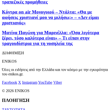
τραπεζικές προμήθειες
Κόντρα on air Μονογυιού – Ντάλτα: «Θα με
αφήσεις χριστιανέ μου να μιλήσω;» – «Δεν είμαι
χριστιανός»
Ματίνα Παγώνη για Μαρινέλλα: «Όσα λιγότερα
ξέρει, τόσο καλύτερα είναι» – Τι είπαν στην
τραγουδίστρια για τη νοσηλεία της
ΔΙΑΦΗΜΙΣΗ
ENIKOS
Όλες οι ειδήσεις από την Ελλάδα και τον κόσμο με την εγκυρότητα
του enikos.gr.
Facebook
X
Instagram
YouTube
Viber
© 2026 ENIKOS
ΠΛΟΗΓΗΣΗ
ΤΑΥΤΟΤΗΤΑ