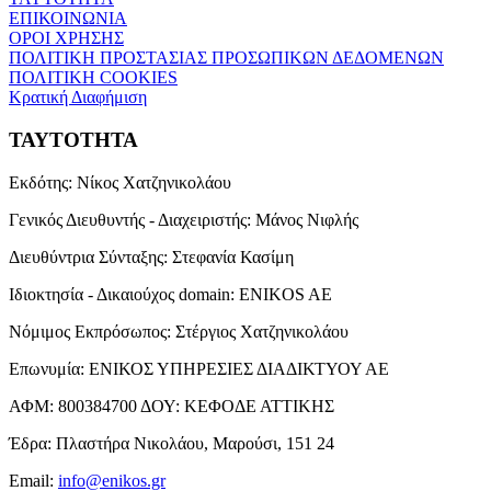
ΕΠΙΚΟΙΝΩΝΙΑ
ΟΡΟΙ ΧΡΗΣΗΣ
ΠΟΛΙΤΙΚΗ ΠΡΟΣΤΑΣΙΑΣ ΠΡΟΣΩΠΙΚΩΝ ΔΕΔΟΜΕΝΩΝ
ΠΟΛΙΤΙΚΗ COOKIES
Κρατική Διαφήμιση
ΤΑΥΤΟΤΗΤΑ
Εκδότης:
Νίκος Χατζηνικολάου
Γενικός Διευθυντής - Διαχειριστής:
Μάνος Νιφλής
Διευθύντρια Σύνταξης:
Στεφανία Κασίμη
Ιδιοκτησία - Δικαιούχος domain:
ENIKOS AE
Νόμιμος Εκπρόσωπος:
Στέργιος Χατζηνικολάου
Επωνυμία:
ΕΝΙΚΟΣ ΥΠΗΡΕΣΙΕΣ ΔΙΑΔΙΚΤΥΟΥ ΑΕ
ΑΦΜ:
800384700
ΔΟΥ:
ΚΕΦΟΔΕ ΑΤΤΙΚΗΣ
Έδρα:
Πλαστήρα Νικολάου, Μαρούσι, 151 24
Email:
info@enikos.gr