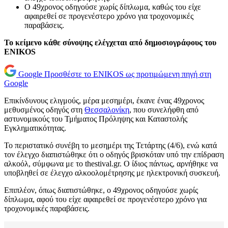
Ο 49χρονος οδηγούσε χωρίς δίπλωμα, καθώς του είχε
αφαιρεθεί σε προγενέστερο χρόνο για τροχονομικές
παραβάσεις.
Το κείμενο κάθε σύνοψης ελέγχεται από δημοσιογράφους του
ENIKOS
Google
Προσθέστε το ENIKOS ως προτιμώμενη πηγή στη
Google
Επικίνδυνους ελιγμούς, μέρα μεσημέρι, έκανε ένας 49χρονος
μεθυσμένος οδηγός στη
Θεσσαλονίκη
, που συνελήφθη από
αστυνομικούς του Τμήματος Πρόληψης και Καταστολής
Εγκληματικότητας.
Το περιστατικό συνέβη το μεσημέρι της Τετάρτης (4/6), ενώ κατά
τον έλεγχο διαπιστώθηκε ότι ο οδηγός βρισκόταν υπό την επίδραση
αλκοόλ, σύμφωνα με το thestival.gr. Ο ίδιος πάντως, αρνήθηκε να
υποβληθεί σε έλεγχο αλκοολομέτρησης με ηλεκτρονική συσκευή.
Επιπλέον, όπως διαπιστώθηκε, ο 49χρονος οδηγούσε χωρίς
δίπλωμα, αφού του είχε αφαιρεθεί σε προγενέστερο χρόνο για
τροχονομικές παραβάσεις.