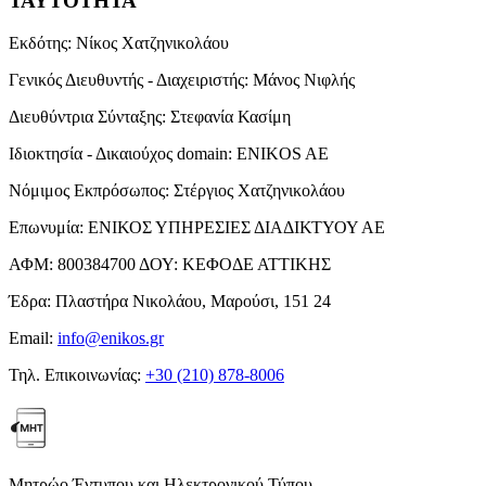
ΤΑΥΤΟΤΗΤΑ
Εκδότης:
Νίκος Χατζηνικολάου
Γενικός Διευθυντής - Διαχειριστής:
Μάνος Νιφλής
Διευθύντρια Σύνταξης:
Στεφανία Κασίμη
Ιδιοκτησία - Δικαιούχος domain:
ENIKOS AE
Νόμιμος Εκπρόσωπος:
Στέργιος Χατζηνικολάου
Επωνυμία:
ΕΝΙΚΟΣ ΥΠΗΡΕΣΙΕΣ ΔΙΑΔΙΚΤΥΟΥ ΑΕ
ΑΦΜ:
800384700
ΔΟΥ:
ΚΕΦΟΔΕ ΑΤΤΙΚΗΣ
Έδρα:
Πλαστήρα Νικολάου, Μαρούσι, 151 24
Email:
info@enikos.gr
Τηλ. Επικοινωνίας:
+30 (210) 878-8006
Μητρώο Έντυπου και Ηλεκτρονικού Τύπου