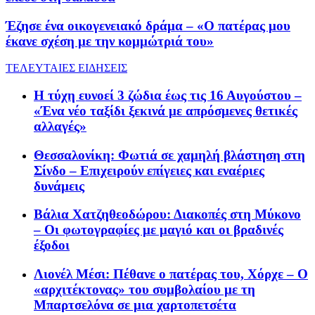
Έζησε ένα οικογενειακό δράμα – «Ο πατέρας μου
έκανε σχέση με την κομμώτριά του»
ΤΕΛΕΥΤΑΙΕΣ ΕΙΔΗΣΕΙΣ
Η τύχη ευνοεί 3 ζώδια έως τις 16 Αυγούστου –
«Ένα νέο ταξίδι ξεκινά με απρόσμενες θετικές
αλλαγές»
Θεσσαλονίκη: Φωτιά σε χαμηλή βλάστηση στη
Σίνδο – Επιχειρούν επίγειες και εναέριες
δυνάμεις
Βάλια Χατζηθεοδώρου: Διακοπές στη Μύκονο
– Οι φωτογραφίες με μαγιό και οι βραδινές
έξοδοι
Λιονέλ Μέσι: Πέθανε ο πατέρας του, Χόρχε – Ο
«αρχιτέκτονας» του συμβολαίου με τη
Μπαρτσελόνα σε μια χαρτοπετσέτα