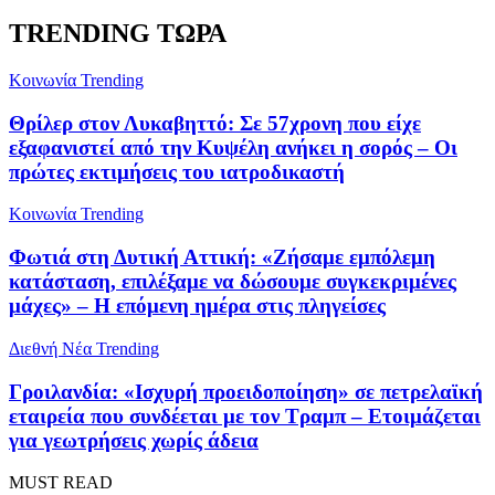
TRENDING ΤΩΡΑ
Κοινωνία
Trending
Θρίλερ στον Λυκαβηττό: Σε 57χρονη που είχε
εξαφανιστεί από την Κυψέλη ανήκει η σορός – Οι
πρώτες εκτιμήσεις του ιατροδικαστή
Κοινωνία
Trending
Φωτιά στη Δυτική Αττική: «Ζήσαμε εμπόλεμη
κατάσταση, επιλέξαμε να δώσουμε συγκεκριμένες
μάχες» – Η επόμενη ημέρα στις πληγείσες
Διεθνή Νέα
Trending
Γροιλανδία: «Ισχυρή προειδοποίηση» σε πετρελαϊκή
εταιρεία που συνδέεται με τον Τραμπ – Ετοιμάζεται
για γεωτρήσεις χωρίς άδεια
MUST READ