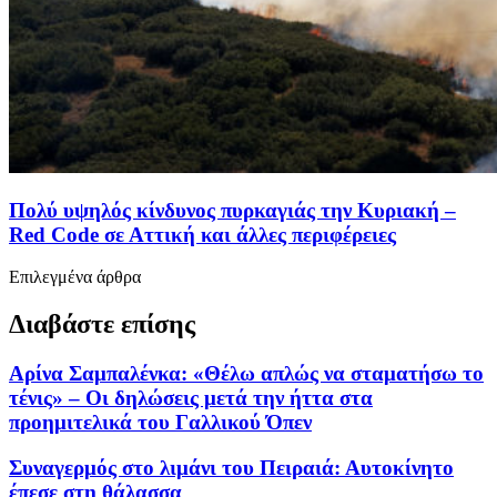
Πολύ υψηλός κίνδυνος πυρκαγιάς την Κυριακή –
Red Code σε Αττική και άλλες περιφέρειες
Επιλεγμένα άρθρα
Διαβάστε επίσης
Αρίνα Σαμπαλένκα: «Θέλω απλώς να σταματήσω το
τένις» – Οι δηλώσεις μετά την ήττα στα
προημιτελικά του Γαλλικού Όπεν
Συναγερμός στο λιμάνι του Πειραιά: Αυτοκίνητο
έπεσε στη θάλασσα