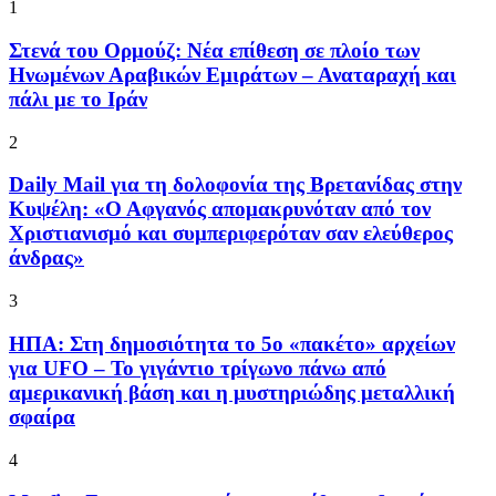
1
Στενά του Ορμούζ: Νέα επίθεση σε πλοίο των
Ηνωμένων Αραβικών Εμιράτων – Αναταραχή και
πάλι με το Ιράν
2
Daily Mail για τη δολοφονία της Βρετανίδας στην
Κυψέλη: «Ο Αφγανός απομακρυνόταν από τον
Χριστιανισμό και συμπεριφερόταν σαν ελεύθερος
άνδρας»
3
ΗΠΑ: Στη δημοσιότητα το 5ο «πακέτο» αρχείων
για UFO – Το γιγάντιο τρίγωνο πάνω από
αμερικανική βάση και η μυστηριώδης μεταλλική
σφαίρα
4