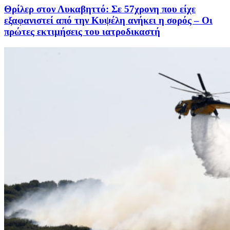
Θρίλερ στον Λυκαβηττό: Σε 57χρονη που είχε
εξαφανιστεί από την Κυψέλη ανήκει η σορός – Οι
πρώτες εκτιμήσεις του ιατροδικαστή