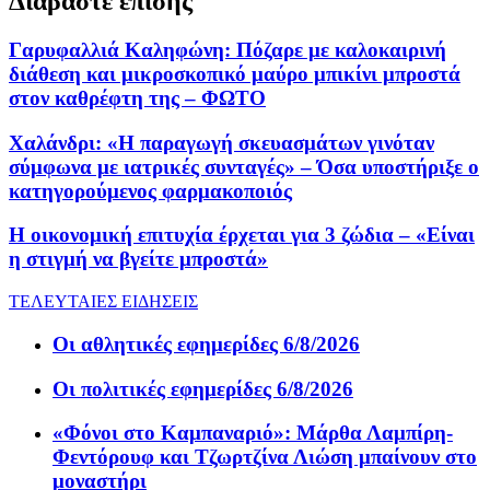
Διαβάστε επίσης
Γαρυφαλλιά Καληφώνη: Πόζαρε με καλοκαιρινή
διάθεση και μικροσκοπικό μαύρο μπικίνι μπροστά
στον καθρέφτη της – ΦΩΤΟ
Χαλάνδρι: «Η παραγωγή σκευασμάτων γινόταν
σύμφωνα με ιατρικές συνταγές» – Όσα υποστήριξε ο
κατηγορούμενος φαρμακοποιός
Η οικονομική επιτυχία έρχεται για 3 ζώδια – «Είναι
η στιγμή να βγείτε μπροστά»
ΤΕΛΕΥΤΑΙΕΣ ΕΙΔΗΣΕΙΣ
Οι αθλητικές εφημερίδες 6/8/2026
Οι πολιτικές εφημερίδες 6/8/2026
«Φόνοι στο Καμπαναριό»: Μάρθα Λαμπίρη-
Φεντόρουφ και Τζωρτζίνα Λιώση μπαίνουν στο
μοναστήρι