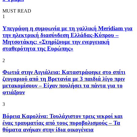
MUST READ
1
Υπεγράφη η συμφωνία με τη γαλλική Meridiam για
την ηλεκτρική διασύνδεση Ελλάδας-Κύπρου –
Μητσοτάκης: «Στηρίζουμε την ενεργειακή
σταθερότητα της Eυρώπης»
2
Φωτιά στην Αιγιάλεια: Καταστράφηκε στο σπίτι
ζευγαριού από τη Βρετανία με 3 παιδιά λίγο πριν
μετακομίσουν – Είχαν πουλήσει τα πάντα για το
φτιάξουν
3
Βόρεια Καρολίνα: Τουλάχιστον τρεις νεκροί και
ένας τραυματίας από τους πυροβολισμούς – Τα
θύματα ανήκαν στην ίδια οικογένεια