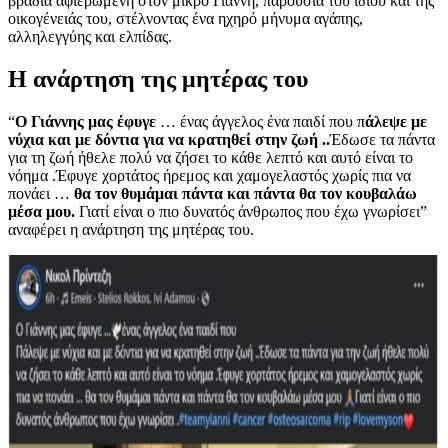
βραδιά αφιερωμένη στον μικρό Γιάννη, παρουσία του ίδιου και της
οικογένειάς του, στέλνοντας ένα ηχηρό μήνυμα αγάπης,
αλληλεγγύης και ελπίδας.
H ανάρτηση της μητέρας του
“
Ο Γιάννης μας έφυγε
… ένας άγγελος ένα παιδί που π
άλεψε με
νύχια και με δόντια για να κρατηθεί στην ζωή ..
Έδωσε τα πάντα
για τη ζωή ήθελε πολύ να ζήσει το κάθε λεπτό και αυτό είναι το
νόημα .Έφυγε χορτάτος ήρεμος και χαμογελαστός χωρίς πια να
πονάει …
θα τον θυμάμαι πάντα και πάντα θα τον κουβαλάω
μέσα μου.
Γιατί είναι ο πιο δυνατός άνθρωπος που έχω γνωρίσει”
αναφέρει η ανάρτηση της μητέρας του.