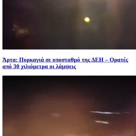
Άρτα: Πυρκαγιά σε υποσταθμό της ΔΕΗ – Ορατές
από 30 χιλιόμετρα οι λάμψεις