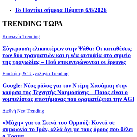
Το Ποντίκι σήμερα Πέμπτη 6/8/2026
TRENDING ΤΩΡΑ
Κοινωνία
Trending
Σύγκρουση ελικοπτέρων στην Ψάθα: Οι καταθέσεις
των δύο τραυματιών και η νέα αυτοψία στο σημείο
της τραγωδίας – Πού επικεντρώνονται οι έρευνες
Επιστήμη & Τεχνολογία
Trending
Google: Νέος ρόλος για τον Ντέμη Χασάμπη στην
κούρσα της Τεχνητής Νοημοσύνης – Ποιος είναι ο
νομπελίστας επιστήμονας που οραματίζεται την AGI
Διεθνή Νέα
Trending
«Μάχη» για τα Στενά του Ορμούζ: Κοντά σε
συμφωνία το Ιράν, αλλά όχι με τους όρους που θέλει
ο Τραμπ