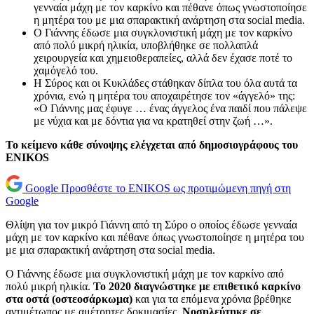
γενναία μάχη με τον καρκίνο και πέθανε όπως γνωστοποίησε
η μητέρα του με μια σπαρακτική ανάρτηση στα social media.
Ο Γιάννης έδωσε μια συγκλονιστική μάχη με τον καρκίνο
από πολύ μικρή ηλικία, υποβλήθηκε σε πολλαπλά
χειρουργεία και χημειοθεραπείες, αλλά δεν έχασε ποτέ το
χαμόγελό του.
Η Σύρος και οι Κυκλάδες στάθηκαν δίπλα του όλα αυτά τα
χρόνια, ενώ η μητέρα του αποχαιρέτησε τον «άγγελό» της:
«Ο Γιάννης μας έφυγε … ένας άγγελος ένα παιδί που πάλεψε
με νύχια και με δόντια για να κρατηθεί στην ζωή …».
Το κείμενο κάθε σύνοψης ελέγχεται από δημοσιογράφους του
ENIKOS
Google
Προσθέστε το ENIKOS ως προτιμώμενη πηγή στη
Google
Θλίψη για τον μικρό Γιάννη από τη Σύρο ο οποίος έδωσε γενναία
μάχη με τον καρκίνο και πέθανε όπως γνωστοποίησε η μητέρα του
με μια σπαρακτική ανάρτηση στα social media.
Ο Γιάννης έδωσε μια συγκλονιστική μάχη με τον καρκίνο από
πολύ μικρή ηλικία.
Το 2020 διαγνώστηκε με επιθετικό καρκίνο
στα οστά (οστεοσάρκωμα)
και για τα επόμενα χρόνια βρέθηκε
αντιμέτωπος με αμέτρητες δοκιμασίες.
Νοσηλεύτηκε σε