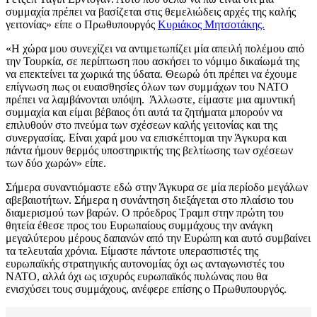
συμμαχία πρέπει να βασίζεται στις θεμελιώδεις αρχές της καλής
γειτονίας» είπε ο Πρωθυπουργός
Κυριάκος Μητσοτάκης.
«Η χώρα μου συνεχίζει να αντιμετωπίζει μία απειλή πολέμου από
την Τουρκία, σε περίπτωση που ασκήσει το νόμιμο δικαίωμά της
να επεκτείνει τα χωρικά της ύδατα. Θεωρώ ότι πρέπει να έχουμε
επίγνωση πως οι ευαισθησίες όλων των συμμάχων του ΝΑΤΟ
πρέπει να λαμβάνονται υπόψη. Άλλωστε, είμαστε μια αμυντική
συμμαχία και είμαι βέβαιος ότι αυτά τα ζητήματα μπορούν να
επιλυθούν στο πνεύμα των σχέσεων καλής γειτονίας και της
συνεργασίας. Είναι χαρά μου να επισκέπτομαι την Άγκυρα και
πάντα ήμουν θερμός υποστηρικτής της βελτίωσης των σχέσεων
των δύο χωρών» είπε.
Σήμερα συναντιόμαστε εδώ στην Άγκυρα σε μία περίοδο μεγάλων
αβεβαιοτήτων. Σήμερα η συνάντηση διεξάγεται στο πλαίσιο του
διαμερισμού των βαρών. Ο πρόεδρος Τραμπ στην πρώτη του
θητεία έθεσε προς του Ευρωπαίους συμμάχους την ανάγκη
μεγαλύτερου μέρους δαπανών από την Ευρώπη και αυτό συμβαίνει
τα τελευταία χρόνια. Είμαστε πάντοτε υπερασπιστές της
ευρωπαϊκής στρατηγικής αυτονομίας όχι ως ανταγωνιστές του
ΝΑΤΟ, αλλά όχι ως ισχυρός ευρωπαϊκός πυλώνας που θα
ενισχύσει τους συμμάχους, ανέφερε επίσης ο Πρωθυπουργός.