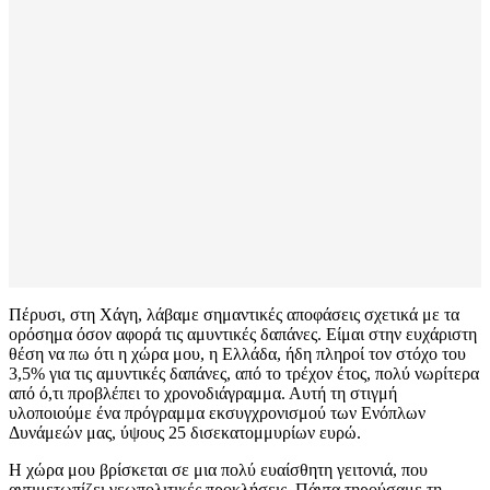
Πέρυσι, στη Χάγη, λάβαμε σημαντικές αποφάσεις σχετικά με τα
ορόσημα όσον αφορά τις αμυντικές δαπάνες. Είμαι στην ευχάριστη
θέση να πω ότι η χώρα μου, η Ελλάδα, ήδη πληροί τον στόχο του
3,5% για τις αμυντικές δαπάνες, από το τρέχον έτος, πολύ νωρίτερα
από ό,τι προβλέπει το χρονοδιάγραμμα. Αυτή τη στιγμή
υλοποιούμε ένα πρόγραμμα εκσυγχρονισμού των Ενόπλων
Δυνάμεών μας, ύψους 25 δισεκατομμυρίων ευρώ.
Η χώρα μου βρίσκεται σε μια πολύ ευαίσθητη γειτονιά, που
αντιμετωπίζει γεωπολιτικές προκλήσεις. Πάντα τηρούσαμε τη