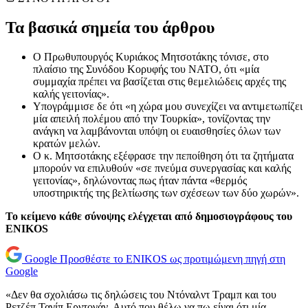
Τα βασικά σημεία του άρθρου
Ο Πρωθυπουργός Κυριάκος Μητσοτάκης τόνισε, στο
πλαίσιο της Συνόδου Κορυφής του ΝΑΤΟ, ότι «μία
συμμαχία πρέπει να βασίζεται στις θεμελιώδεις αρχές της
καλής γειτονίας».
Υπογράμμισε δε ότι «η χώρα μου συνεχίζει να αντιμετωπίζει
μία απειλή πολέμου από την Τουρκία», τονίζοντας την
ανάγκη να λαμβάνονται υπόψη οι ευαισθησίες όλων των
κρατών μελών.
Ο κ. Μητσοτάκης εξέφρασε την πεποίθηση ότι τα ζητήματα
μπορούν να επιλυθούν «σε πνεύμα συνεργασίας και καλής
γειτονίας», δηλώνοντας πως ήταν πάντα «θερμός
υποστηρικτής της βελτίωσης των σχέσεων των δύο χωρών».
Το κείμενο κάθε σύνοψης ελέγχεται από δημοσιογράφους του
ENIKOS
Google
Προσθέστε το ENIKOS ως προτιμώμενη πηγή στη
Google
«Δεν θα σχολιάσω τις δηλώσεις του Ντόναλντ Τραμπ και του
Ρετζέπ Ταγίπ Ερντογάν. Αυτό που θέλω να πω είναι ότι μία