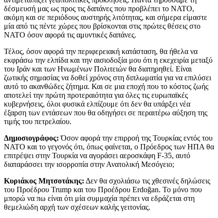
δέσμευσή μας ως προς τις δαπάνες που προβλέπει το ΝΑΤΟ,
ακόμη και σε περιόδους αυστηρής λιτότητας, και σήμερα είμαστε
μία από τις πέντε χώρες που βρίσκονται στις πρώτες θέσεις στο
ΝΑΤΟ όσον αφορά τις αμυντικές δαπάνες.
Τέλος, όσον αφορά την περιφερειακή κατάσταση, θα ήθελα να
εκφράσω την ελπίδα και την αισιοδοξία μου ότι η εκεχειρία μεταξύ
του Ιράν και των Ηνωμένων Πολιτειών θα διατηρηθεί. Είναι
ζωτικής σημασίας να δοθεί χρόνος στη διπλωματία για να επιλύσει
αυτό το ακανθώδες ζήτημα. Και σε μια εποχή που το κόστος ζωής
αποτελεί την πρώτη προτεραιότητα για όλες τις ευρωπαϊκές
κυβερνήσεις, όλοι φυσικά ελπίζουμε ότι δεν θα υπάρξει νέα
έξαρση των εντάσεων που θα οδηγήσει σε περαιτέρω αύξηση της
τιμής του πετρελαίου.
Δημοσιογράφος:
Όσον αφορά την επιρροή της Τουρκίας εντός του
ΝΑΤΟ και το γεγονός ότι, όπως φαίνεται, ο Πρόεδρος των ΗΠΑ θα
επιτρέψει στην Τουρκία να αγοράσει αεροσκάφη F-35, αυτό
διαταράσσει την ισορροπία στην Ανατολική Μεσόγειο;
Κυριάκος Μητσοτάκης:
Δεν θα σχολιάσω τις χθεσινές δηλώσεις
του Προέδρου Trump και του Προέδρου Erdoğan. Το μόνο που
μπορώ να πω είναι ότι μία συμμαχία πρέπει να εδράζεται στη
θεμελιώδη αρχή των σχέσεων καλής γειτονίας.