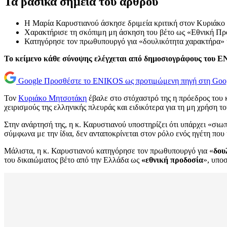
Τα βασικά σημεία του άρθρου
Η Μαρία Καρυστιανού άσκησε δριμεία κριτική στον Κυριάκο Μ
Χαρακτήρισε τη σκόπιμη μη άσκηση του βέτο ως «Εθνική Προδ
Κατηγόρησε τον πρωθυπουργό για «δουλικότητα χαρακτήρα» κα
Το κείμενο κάθε σύνοψης ελέγχεται από δημοσιογράφους του 
Google
Προσθέστε το ENIKOS ως προτιμώμενη πηγή στη Goo
Τον
Κυριάκο Μητσοτάκη
έβαλε στο στόχαστρό της η πρόεδρος του 
χειρισμούς της ελληνικής πλευράς και ειδικότερα για τη μη χρήση τ
Στην ανάρτησή της, η κ. Καρυστιανού υποστηρίζει ότι υπάρχει «σι
σύμφωνα με την ίδια, δεν ανταποκρίνεται στον ρόλο ενός ηγέτη που
Μάλιστα, η κ. Καρυστιανού κατηγόρησε τον πρωθυπουργό για «
δου
του δικαιώματος βέτο από την Ελλάδα ως
«εθνική προδοσία
», υπο