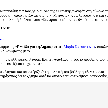
ητσοτάκη για τους χειρισμούς της ελληνικής πλευράς στη σύνοδο το
οσία», υποστηρίζοντας ότι «ο κ. Μητσοτάκης θα λογοδοτήσει και γι
ι πολιτική βούληση που «δεν προστατεύουν τα εθνικά συμφέροντα», 
ENIKOS
gle
κόμματος «
Ελπίδα για τη Δημοκρατία
»
Μαρία Καρυστιανού
, ασκών
ου δικαιώματος βέτο.
ωπή» της ελληνικής πλευράς, βλέπει «απαξίωση προς το πρόσωπο του 
 υπερασπίζεται τη χώρα του.
λικότητα
» και υποστήριξε ότι η πολιτική του βούληση «δεν προστατ
στηρίζοντας ότι το ζήτημα αυτό θα αποτελέσει αντικείμενο λογοδοσίας