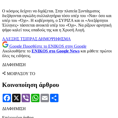
Ο κόσμος δείχνει να διχάζεται. Στην πλατεία Συντάγματος
διεξάγονται ογκώδη συλλαλητήρια τόσο υπέρ του «Ναι» όσο και
υπέρ του «Όχι». Η κυβέρνηση, ο ΣΥΡΙΖΑ και οι «Ανεξάρτητοι
Έλληνες» τάσσεται ανοικτά υπέρ του «Όχι». Να ρίξουν αρνητική
ψήφο καλεί τους οπαδούς της και η Χρυσή Αυγή.
ΑΛΕΞΗΣ ΤΣΙΠΡΑΣ
ΔΗΜΟΨΗΦΙΣΜΑ
Google
Προσθέστε το ENIKOS στην Google
Ακολουθήστε το
ENIKOS στο Google News
και μάθετε πρώτοι
όλες τις ειδήσεις.
ΔΙΑΦΗΜΙΣΗ
ΜΟΙΡΑΣΟΥ ΤΟ
Κοινοποίηση άρθρου
Facebook
X
Viber
WhatsApp
Email
Μοιραστείτε
ΔΙΑΦΗΜΙΣΗ
Επιλεγμένα άρθρα