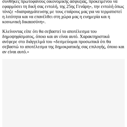
συνθήκες πρωτοφανούς οικονομικής ασφυξίας, προκειμένου να
εφαρμόσει τη δική σας εντολή, της 25ης Γενάρη», την εντολή όπως
τόνιζε «διαπραγμάτευσης με τους εταίρους μας για να τερματιστεί
η λιτότητα και να επανέλθει στη χώρα μας η ευημερία και η
κοινωνική δικαιοσύνη».
Κλείνοντας είπε ότι θα σεβαστεί το αποτέλεσμα του
δημοψηφίσματος, όποιο και αν είναι αυτό. Χαρακτηριστικά
ανέφερε στο διάγγελμά του «δεσμεύομαι προσωπικά ότι θα
σεβαστώ το αποτέλεσμα της δημοκρατικής σας επιλογής, όποιο και
αν είναι αυτό.»