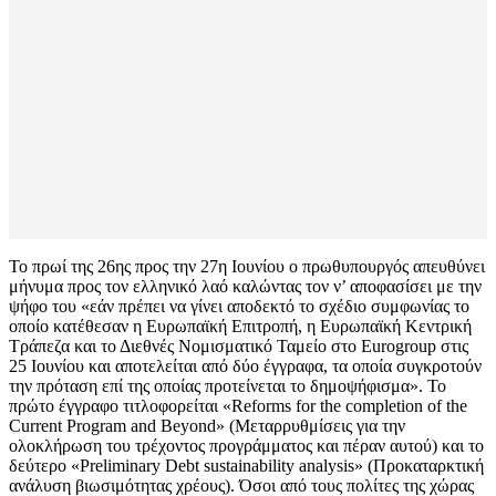
Το πρωί της 26ης προς την 27η Ιουνίου ο πρωθυπουργός απευθύνει
μήνυμα προς τον ελληνικό λαό καλώντας τον ν’ αποφασίσει με την
ψήφο του «εάν πρέπει να γίνει αποδεκτό το σχέδιο συμφωνίας το
οποίο κατέθεσαν η Ευρωπαϊκή Επιτροπή, η Ευρωπαϊκή Κεντρική
Τράπεζα και το Διεθνές Νομισματικό Ταμείο στο Eurogroup στις
25 Ιουνίου και αποτελείται από δύο έγγραφα, τα οποία συγκροτούν
την πρόταση επί της οποίας προτείνεται το δημοψήφισμα». Το
πρώτο έγγραφο τιτλοφορείται «Reforms for the completion of the
Current Program and Beyond» (Μεταρρυθμίσεις για την
ολοκλήρωση του τρέχοντος προγράμματος και πέραν αυτού) και το
δεύτερο «Preliminary Debt sustainability analysis» (Προκαταρκτική
ανάλυση βιωσιμότητας χρέους). Όσοι από τους πολίτες της χώρας