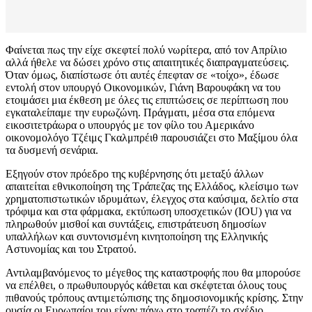
Φαίνεται πως την είχε σκεφτεί πολύ νωρίτερα, από τον Απρίλιο
αλλά ήθελε να δώσει χρόνο στις απαιτητικές διαπραγματεύσεις.
Όταν όμως, διαπίστωσε ότι αυτές έπεφταν σε «τοίχο», έδωσε
εντολή στον υπουργό Οικονομικών, Γιάνη Βαρουφάκη να του
ετοιμάσει μια έκθεση με όλες τις επιπτώσεις σε περίπτωση που
εγκαταλείπαμε την ευρωζώνη. Πράγματι, μέσα στα επόμενα
εικοσιτετράωρα ο υπουργός με τον φίλο του Αμερικάνο
οικονομολόγο Τζέιμς Γκαλμπρέιθ παρουσιάζει στο Μαξίμου όλα
τα δυσμενή σενάρια.
Εξηγούν στον πρόεδρο της κυβέρνησης ότι μεταξύ άλλων
απαιτείται εθνικοποίηση της Τράπεζας της Ελλάδος, κλείσιμο των
χρηματοπιστωτικών ιδρυμάτων, έλεγχος στα καύσιμα, δελτίο στα
τρόφιμα και στα φάρμακα, εκτύπωση υποσχετικών (IOU) για να
πληρωθούν μισθοί και συντάξεις, επιστράτευση δημοσίων
υπαλλήλων και συντονισμένη κινητοποίηση της Ελληνικής
Αστυνομίας και του Στρατού.
Αντιλαμβανόμενος το μέγεθος της καταστροφής που θα μπορούσε
να επέλθει, ο πρωθυπουργός κάθεται και σκέφτεται όλους τους
πιθανούς τρόπους αντιμετώπισης της δημοσιονομικής κρίσης. Στην
ουσία οι Ευρωπαίοι του είχαν πάνω στο τραπέζι το σχέδιο