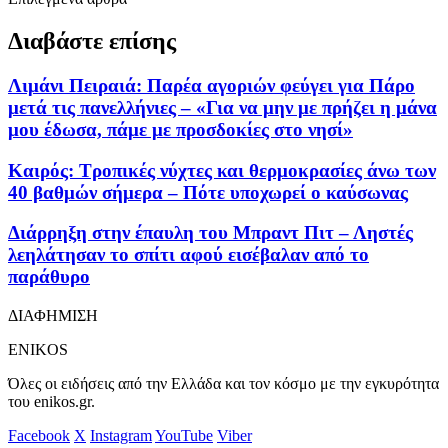
Διαβάστε επίσης
Λιμάνι Πειραιά: Παρέα αγοριών φεύγει για Πάρο
μετά τις πανελλήνιες – «Για να μην με πρήζει η μάνα
μου έδωσα, πάμε με προσδοκίες στο νησί»
Καιρός: Τροπικές νύχτες και θερμοκρασίες άνω των
40 βαθμών σήμερα – Πότε υποχωρεί ο καύσωνας
Διάρρηξη στην έπαυλη του Μπραντ Πιτ – Ληστές
λεηλάτησαν το σπίτι αφού εισέβαλαν από το
παράθυρο
ΔΙΑΦΗΜΙΣΗ
ENIKOS
Όλες οι ειδήσεις από την Ελλάδα και τον κόσμο με την εγκυρότητα
του enikos.gr.
Facebook
X
Instagram
YouTube
Viber