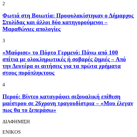
2
Φωτιά στη Βοιωτία: Προφυλακίστηκαν ο Δήμαρχος
Στυλίδας και άλλοι δύο κατηγορούμενοι –
Μαραθώνιες απολογίες
3
«Μαύρισε» το Πόρτο Γερμενό: Πάνω από 100
σπίτια με ολοκληρωτικές ή σοβαρές ζημιές – Από
την Δευτέρα οι αιτήσεις για τα πρώτα χρήματα
στους πυρόπληκτους
4
Περού: Βίντεο καταγράφει σεξουαλική επίθεση
μαέστρου σε 26χρονη τραγουδίστρια – «Μου έλεγαν
πως θα το ξεπεράσω»
ΔΙΑΦΗΜΙΣΗ
ENIKOS