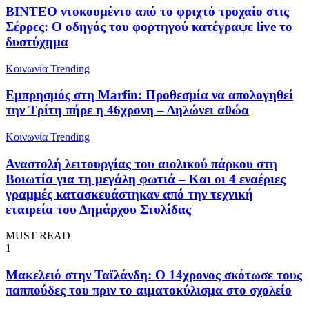
ΒΙΝΤΕΟ ντοκουμέντο από το φριχτό τροχαίο στις
Σέρρες: Ο οδηγός του φορτηγού κατέγραψε live το
δυστύχημα
Κοινωνία
Trending
Εμπρησμός στη Marfin: Προθεσμία να απολογηθεί
την Τρίτη πήρε η 46χρονη – Δηλώνει αθώα
Κοινωνία
Trending
Αναστολή λειτουργίας του αιολικού πάρκου στη
Βοιωτία για τη μεγάλη φωτιά – Και οι 4 εναέριες
γραμμές κατασκευάστηκαν από την τεχνική
εταιρεία του Δημάρχου Στυλίδας
MUST READ
1
Μακελειό στην Ταϊλάνδη: Ο 14χρονος σκότωσε τους
παππούδες του πριν το αιματοκύλισμα στο σχολείο