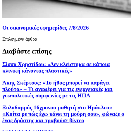
Οι οικονομικές εφημερίδες 7/8/2026
Επιλεγμένα άρθρα
Διαβάστε επίσης
Σίσσυ Χρηστίδου: «Δεν κλείστηκα σε κάποια
κλινική κάνοντας πλαστικές»
Άκης Σκέρτσος: «Το ήθος μπορεί να παράγει
πλούτο» – Τι αναφέρει για τις ενεργειακές και
γεωπολιτικές συμφωνίες με τις ΗΠΑ
Ξυλοδαρμός 16χρονου μαθητή στο Ηράκλειο:
«Κοίτα ρε πώς έχω κάνει τη μούρη σου», φώναζε ο
ένας δράστης και τραβούσε βίντεο