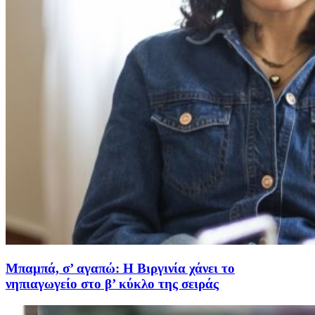
Μπαμπά, σ’ αγαπώ: Η Βιργινία χάνει το
νηπιαγωγείο στο β’ κύκλο της σειράς