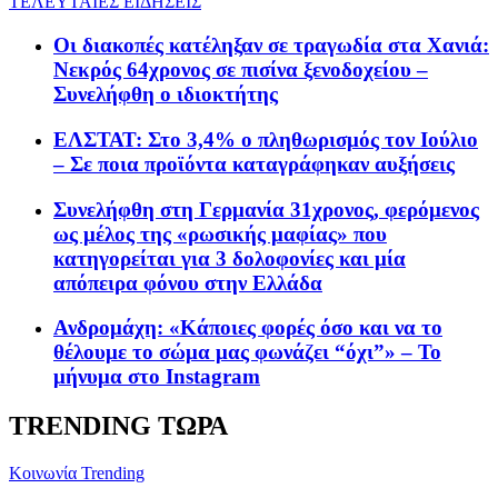
ΤΕΛΕΥΤΑΙΕΣ ΕΙΔΗΣΕΙΣ
Οι διακοπές κατέληξαν σε τραγωδία στα Χανιά:
Νεκρός 64χρονος σε πισίνα ξενοδοχείου –
Συνελήφθη ο ιδιοκτήτης
ΕΛΣΤΑΤ: Στο 3,4% ο πληθωρισμός τον Ιούλιο
– Σε ποια προϊόντα καταγράφηκαν αυξήσεις
Συνελήφθη στη Γερμανία 31χρονος, φερόμενος
ως μέλος της «ρωσικής μαφίας» που
κατηγορείται για 3 δολοφονίες και μία
απόπειρα φόνου στην Ελλάδα
Ανδρομάχη: «Κάποιες φορές όσο και να το
θέλουμε το σώμα μας φωνάζει “όχι”» – Το
μήνυμα στο Instagram
TRENDING ΤΩΡΑ
Κοινωνία
Trending