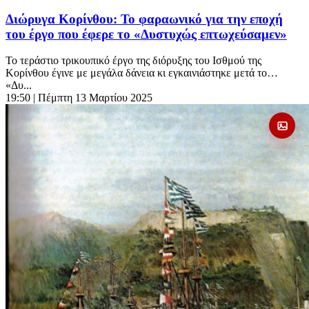
Διώρυγα Κορίνθου: Το φαραωνικό για την εποχή
του έργο που έφερε το «Δυστυχώς επτωχεύσαμεν»
Το τεράστιο τρικουπικό έργο της διόρυξης του Ισθμού της
Κορίνθου έγινε με μεγάλα δάνεια κι εγκαινιάστηκε μετά το…
«Δυ...
19:50
| Πέμπτη 13 Μαρτίου 2025