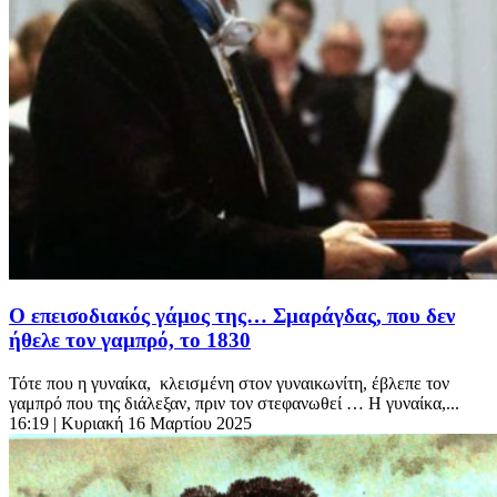
Ο επεισοδιακός γάμος της… Σμαράγδας, που δεν
ήθελε τον γαμπρό, το 1830
Τότε που η γυναίκα, κλεισμένη στον γυναικωνίτη, έβλεπε τον
γαμπρό που της διάλεξαν, πριν τον στεφανωθεί … Η γυναίκα,...
16:19
| Κυριακή 16 Μαρτίου 2025