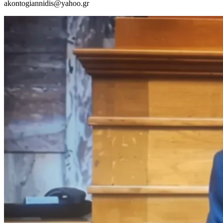
akontogiannidis@yahoo.gr