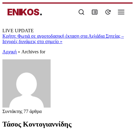
ENIKOS
.
LIVE UPDATE
Κρήτη: Φωτιά σε αγροτοδασική έκταση στα Αχλάδια Σητείας –
Ισχυρές δυνάμεις στο σημείο
»
Αρχική
»
Archives for
Συντάκτης
77 άρθρα
Τάσος Κοντογιαννίδης