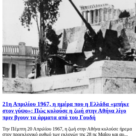
21η Απριλίου 1967, η ημέρα που η Ελλάδα «μπήκε
στον γύψο»: Πώς κυλούσε η ζωή στην Αθήνα λίγο
πριν βγουν τα άρματα από του Γουδή
Την Πέμπτη 20 Απριλίου 1967, η ζωή στην Αθήνα κυλούσε ήρεμα
στον προεκλογικό ρυθμό των εκλογών της 28 ης Μαΐου και αυ...