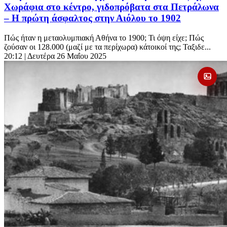
Χωράφια στο κέντρο, γιδοπρόβατα στα Πετράλωνα
– Η πρώτη άσφαλτος στην Αιόλου το 1902
Πώς ήταν η μεταολυμπιακή Αθήνα το 1900; Τι όψη είχε; Πώς
ζούσαν οι 128.000 (μαζί με τα περίχωρα) κάτοικοί της; Ταξιδε...
20:12
| Δευτέρα 26 Μαΐου 2025