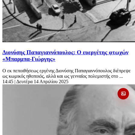
Διονύσης Παπαγιαννόπουλος: Ο ευεργέτης φτωχών
«Μπαρμπα-Γιώργης»
Ο εκ πεποιθήσεως εργένης Διονύσης Παπαγιαννόπουλος διέπρεψε
ως κωμικός ηθοποιός, αλλά και ως γενναίος πολεμιστής στο ...
14:45
| Δευτέρα 14 Απριλίου 2025