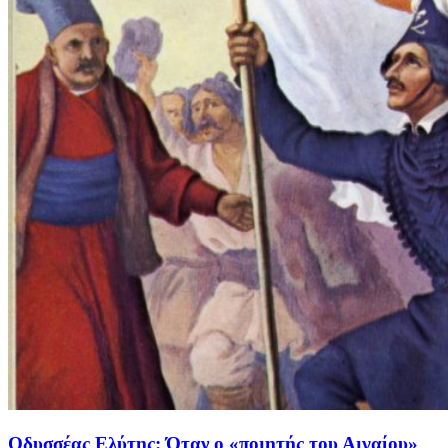
Οδυσσέας Ελύτης: Όταν ο «ποιητής του Αιγαίου»