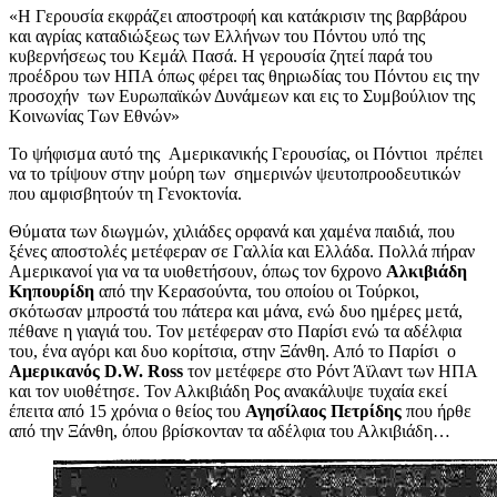
«Η Γερουσία εκφράζει αποστροφή και κατάκρισιν της βαρβάρου
και αγρίας καταδιώξεως των Ελλήνων του Πόντου υπό της
κυβερνήσεως του Κεμάλ Πασά. Η γερουσία ζητεί παρά του
προέδρου των ΗΠΑ όπως φέρει τας θηριωδίας του Πόντου εις την
προσοχήν των Ευρωπαϊκών Δυνάμεων και εις το Συμβούλιον της
Κοινωνίας Των Εθνών»
Το ψήφισμα αυτό της Αμερικανικής Γερουσίας, οι Πόντιοι πρέπει
να το τρίψουν στην μούρη των σημερινών ψευτοπροοδευτικών
που αμφισβητούν τη Γενοκτονία.
Θύματα των διωγμών, χιλιάδες ορφανά και χαμένα παιδιά, που
ξένες αποστολές μετέφεραν σε Γαλλία και Ελλάδα. Πολλά πήραν
Αμερικανοί για να τα υιοθετήσουν, όπως τον 6χρονο
Αλκιβιάδη
Κηπουρίδη
από την Κερασούντα, του οποίου οι Τούρκοι,
σκότωσαν μπροστά του πάτερα και μάνα, ενώ δυο ημέρες μετά,
πέθανε η γιαγιά του. Τον μετέφεραν στο Παρίσι ενώ τα αδέλφια
του, ένα αγόρι και δυο κορίτσια, στην Ξάνθη. Από το Παρίσι ο
Αμερικανός
D
.
W
.
Ross
τον μετέφερε στο Ρόντ Άϊλαντ των ΗΠΑ
και τον υιοθέτησε. Τον Αλκιβιάδη Ρος ανακάλυψε τυχαία εκεί
έπειτα από 15 χρόνια ο θείος του
Αγησίλαος Πετρίδης
που ήρθε
από την Ξάνθη, όπου βρίσκονταν τα αδέλφια του Αλκιβιάδη…