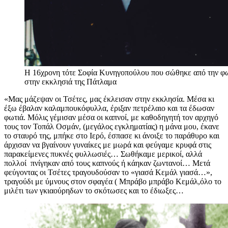
Η 16χρονη τότε Σοφία Κυνηγοπούλου που σώθηκε από την φ
στην εκκλησιά της Πάτλαμα
«Μας μάζεψαν οι Τσέτες, μας έκλεισαν στην εκκλησία. Μέσα κι
έξω έβαλαν καλαμπουκόφυλλα, έριξαν πετρέλαιο και τα έδωσαν
φωτιά. Μόλις γέμισαν μέσα οι καπνοί, με καθοδηγητή τον αρχηγό
τους τον Τοπάλ Οσμάν, (μεγάλος εγκληματίας) η μάνα μου, έκανε
το σταυρό της, μπήκε στο Ιερό, έσπασε κι άνοιξε το παράθυρο και
άρχισαν να βγαίνουν γυναίκες με μωρά και φεύγαμε κρυφά στις
παρακείμενες πυκνές φυλλωσιές… Σωθήκαμε μερικοί, αλλά
πολλοί πνίγηκαν από τους καπνούς ή κάηκαν ζωντανοί… Μετά
φεύγοντας οι Τσέτες τραγουδούσαν το «γιασά Κεμάλ γιασά…»,
τραγούδι με ύμνους στον σφαγέα ( Μπράβο μπράβο Κεμάλ,όλο το
μιλέτι των γκιαούρηδων το σκότωσες και το έδιωξες…