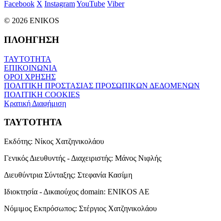
Facebook
X
Instagram
YouTube
Viber
© 2026 ENIKOS
ΠΛΟΗΓΗΣΗ
ΤΑΥΤΟΤΗΤΑ
ΕΠΙΚΟΙΝΩΝΙΑ
ΟΡΟΙ ΧΡΗΣΗΣ
ΠΟΛΙΤΙΚΗ ΠΡΟΣΤΑΣΙΑΣ ΠΡΟΣΩΠΙΚΩΝ ΔΕΔΟΜΕΝΩΝ
ΠΟΛΙΤΙΚΗ COOKIES
Κρατική Διαφήμιση
ΤΑΥΤΟΤΗΤΑ
Εκδότης:
Νίκος Χατζηνικολάου
Γενικός Διευθυντής - Διαχειριστής:
Μάνος Νιφλής
Διευθύντρια Σύνταξης:
Στεφανία Κασίμη
Ιδιοκτησία - Δικαιούχος domain:
ENIKOS AE
Νόμιμος Εκπρόσωπος:
Στέργιος Χατζηνικολάου