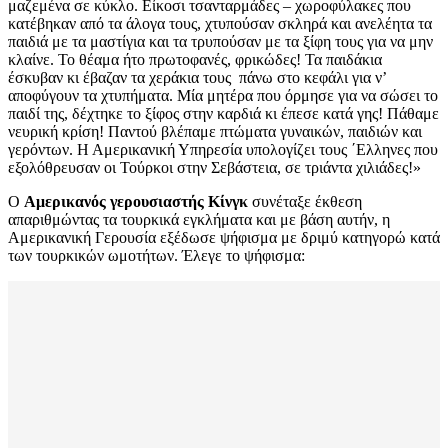
μαζεμένα σε κύκλο. Είκοσι τσανταρμάδες – χωροφύλακες που
κατέβηκαν από τα άλογα τους, χτυπούσαν σκληρά και ανελέητα τα
παιδιά με τα μαστίγια και τα τρυπούσαν με τα ξίφη τους για να μην
κλαίνε. Το θέαμα ήτο πρωτοφανές, φρικώδες! Τα παιδάκια
έσκυβαν κι έβαζαν τα χεράκια τους πάνω στο κεφάλι για ν’
αποφύγουν τα χτυπήματα. Μία μητέρα που όρμησε για να σώσει το
παιδί της, δέχτηκε το ξίφος στην καρδιά κι έπεσε κατά γης! Πάθαμε
νευρική κρίση! Παντού βλέπαμε πτώματα γυναικών, παιδιών και
γερόντων. Η Αμερικανική Υπηρεσία υπολογίζει τους ΄Ελληνες που
εξολόθρευσαν οι Τούρκοι στην Σεβάστεια, σε τριάντα χιλιάδες!»
Ο
Αμερικανός γερουσιαστής Κίνγκ
συνέταξε έκθεση
απαριθμώντας τα τουρκικά εγκλήματα και με βάση αυτήν, η
Αμερικανική Γερουσία εξέδωσε ψήφισμα με δριμύ κατηγορώ κατά
των τουρκικών ωμοτήτων. Έλεγε το ψήφισμα: