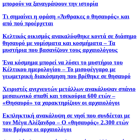
μπορούν να ξαναγράψουν την ιστορία
Τι σημαίνει η φράση «Άνθρακες ο θησαυρός» και
από πού προέρχεται
Kελτικός οικισμός ανακαλύφθηκε κοντά σε διάσημο
θησαυρό με νομίσματα και κοσμήματα – Τα
μυστήρια που βασανίζουν τους αρχαιολόγους
Ένα κόσμημα μπορεί να λύσει το μυστήριο του
Κέλτικου ημερολογίου – Το μισοφέγγαρο με
γεωμετρική διακόσμηση που βρέθηκε σε θησαυρό
Χειριστές ανιχνευτών μετάλλων ανακάλυψαν σπάνιο
μεσαιωνικό σπαθί και τσεκούρια 600 ετών –
«Θησαυρό» τα χαρακτηρίζουν οι αρχαιολόγοι
Εκπληκτική ανακάλυψη σε νησί που συνδέεται με
τον Μέγα Αλέξανδρο – Ο «θησαυρός» 2.300 ετών
που βρήκαν οι αρχαιολόγοι