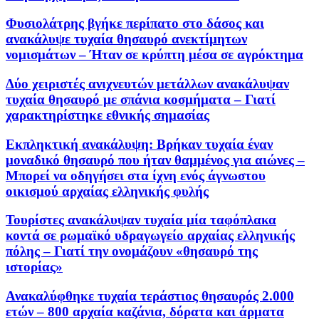
Φυσιολάτρης βγήκε περίπατο στο δάσος και
ανακάλυψε τυχαία θησαυρό ανεκτίμητων
νομισμάτων – Ήταν σε κρύπτη μέσα σε αγρόκτημα
Δύο χειριστές ανιχνευτών μετάλλων ανακάλυψαν
τυχαία θησαυρό με σπάνια κοσμήματα – Γιατί
χαρακτηρίστηκε εθνικής σημασίας
Εκπληκτική ανακάλυψη: Βρήκαν τυχαία έναν
μοναδικό θησαυρό που ήταν θαμμένος για αιώνες –
Μπορεί να οδηγήσει στα ίχνη ενός άγνωστου
οικισμού αρχαίας ελληνικής φυλής
Τουρίστες ανακάλυψαν τυχαία μία ταφόπλακα
κοντά σε ρωμαϊκό υδραγωγείο αρχαίας ελληνικής
πόλης – Γιατί την ονομάζουν «θησαυρό της
ιστορίας»
Ανακαλύφθηκε τυχαία τεράστιος θησαυρός 2.000
ετών – 800 αρχαία καζάνια, δόρατα και άρματα