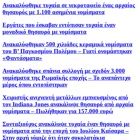
Ανακαλύφθηκε τυχαία σε νεκροταφείο ένας αρχαίος
θησαυρός με 1.100 ασημένια νομίσματα
Εργάτες που έσκαβαν εντόπισαν τυχαία έναν
μοναδικό θησαυρό με νομίσματα
Ανακαλύφθηκαν 500 χιλιάδες κεραμικά νομίσματα
του Β’ Παγκοσμίου Πολέμου – Γιατί ονομάστηκαν
«Φαντάσματα»
Ανακαλύφθηκε σπάνια συλλογή με σχεδόν 3.000
νομίσματα της Ρωμαϊκής εποχής – Το αναπάντεχο
μέρος όπου εντοπίστηκαν
Χειριστής ανιχνευτή μετάλλων εμπνευσμένος από
τον Indiana Jones ανακάλυψε θησαυρό από αρχαία
νομίσματα – Πωλήθηκαν για 157.000 ευρώ
Συνταξιούχος ανακάλυψε τυχαία έναν θησαυρό με
νομίσματα από την εποχή του Ιουλίου Καίσαρα –
Στην αρχή νόμιζε ότι ήταν σοκολατάκια