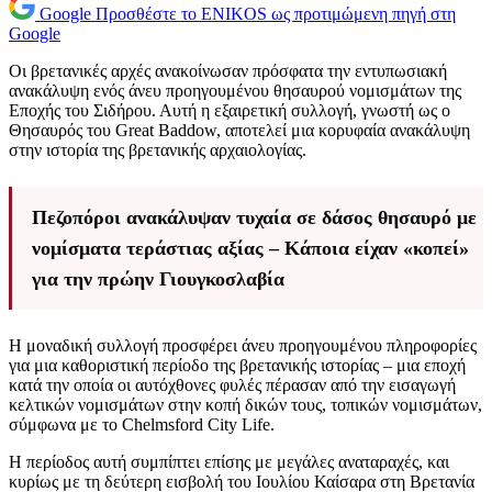
Google
Προσθέστε το ENIKOS ως προτιμώμενη πηγή στη
Google
Οι βρετανικές αρχές ανακοίνωσαν πρόσφατα την εντυπωσιακή
ανακάλυψη ενός άνευ προηγουμένου θησαυρού νομισμάτων της
Εποχής του Σιδήρου. Αυτή η εξαιρετική συλλογή, γνωστή ως ο
Θησαυρός του Great Baddow, αποτελεί μια κορυφαία ανακάλυψη
στην ιστορία της βρετανικής αρχαιολογίας.
Πεζοπόροι ανακάλυψαν τυχαία σε δάσος θησαυρό με
νομίσματα τεράστιας αξίας – Κάποια είχαν «κοπεί»
για την πρώην Γιουγκοσλαβία
Η μοναδική συλλογή προσφέρει άνευ προηγουμένου πληροφορίες
για μια καθοριστική περίοδο της βρετανικής ιστορίας – μια εποχή
κατά την οποία οι αυτόχθονες φυλές πέρασαν από την εισαγωγή
κελτικών νομισμάτων στην κοπή δικών τους, τοπικών νομισμάτων,
σύμφωνα με το Chelmsford City Life.
Η περίοδος αυτή συμπίπτει επίσης με μεγάλες αναταραχές, και
κυρίως με τη δεύτερη εισβολή του Ιουλίου Καίσαρα στη Βρετανία