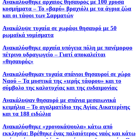
Ανακαλύφθηκε αρχαίος θησαυρός με 100 χρυσά
κοσμήματα – Το «βαρύ» βραχιόλι με τα άγρια ζώα
και οι τάφοι των Σαρματών
Ανακάλυψε τυχαία σε χωράφι θησαυρό με 50
ρωμαϊκά νομίσματα
Ανακαλύφθηκε αρχαία υπόγεια πόλη με πανέμορφο
πέτρινο υδραγωγείο – Γιατί αποκαλείται
«θησαυρός»
Ανακαλύφθηκαν τυχαία σπάνιοι θησαυροί σε χώρο
Ναού – Τα μυστικά της «ιερής τάφρου» και το
σύμβολο της καλοτυχίας και της ευδαιμονίας
Ανακάλυψαν θησαυρό με σπάνια μεσαιωνικά
κειμήλια – Το αγαλματίδιο της Αγίας Αικατερίνης
και τα 188 ειδώλια
Ανακαλύφθηκε «χρονοκάψουλα» κάτω από
εκκλησία: Βρέθηκε ένας παλαιότερος ναός και κάτω