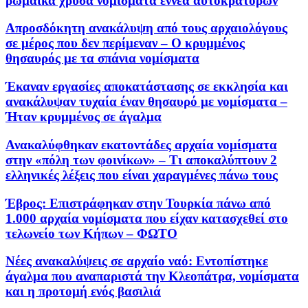
ρωμαϊκά χρυσά νομίσματα εννέα αυτοκρατόρων
Απροσδόκητη ανακάλυψη από τους αρχαιολόγους
σε μέρος που δεν περίμεναν – Ο κρυμμένος
θησαυρός με τα σπάνια νομίσματα
Έκαναν εργασίες αποκατάστασης σε εκκλησία και
ανακάλυψαν τυχαία έναν θησαυρό με νομίσματα –
Ήταν κρυμμένος σε άγαλμα
Ανακαλύφθηκαν εκατοντάδες αρχαία νομίσματα
στην «πόλη των φοινίκων» – Τι αποκαλύπτουν 2
ελληνικές λέξεις που είναι χαραγμένες πάνω τους
Έβρος: Επιστράφηκαν στην Τουρκία πάνω από
1.000 αρχαία νομίσματα που είχαν κατασχεθεί στο
τελωνείο των Κήπων – ΦΩΤΟ
Νέες ανακαλύψεις σε αρχαίο ναό: Εντοπίστηκε
άγαλμα που αναπαριστά την Κλεοπάτρα, νομίσματα
και η προτομή ενός βασιλιά