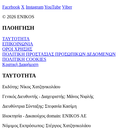
Facebook
X
Instagram
YouTube
Viber
© 2026 ENIKOS
ΠΛΟΗΓΗΣΗ
ΤΑΥΤΟΤΗΤΑ
ΕΠΙΚΟΙΝΩΝΙΑ
ΟΡΟΙ ΧΡΗΣΗΣ
ΠΟΛΙΤΙΚΗ ΠΡΟΣΤΑΣΙΑΣ ΠΡΟΣΩΠΙΚΩΝ ΔΕΔΟΜΕΝΩΝ
ΠΟΛΙΤΙΚΗ COOKIES
Κρατική Διαφήμιση
ΤΑΥΤΟΤΗΤΑ
Εκδότης:
Νίκος Χατζηνικολάου
Γενικός Διευθυντής - Διαχειριστής:
Μάνος Νιφλής
Διευθύντρια Σύνταξης:
Στεφανία Κασίμη
Ιδιοκτησία - Δικαιούχος domain:
ENIKOS AE
Νόμιμος Εκπρόσωπος:
Στέργιος Χατζηνικολάου