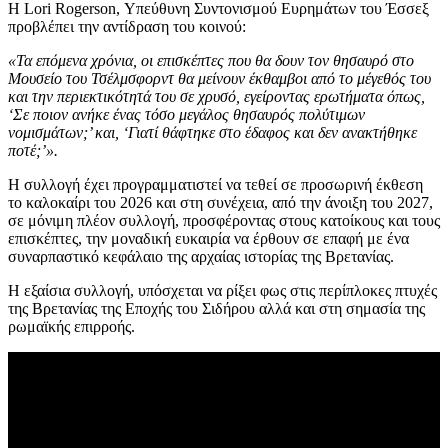
H Lori Rogerson, Υπεύθυνη Συντονισμού Ευρημάτων του Έσσεξ
προβλέπει την αντίδραση του κοινού:
«Τα επόμενα χρόνια, οι επισκέπτες που θα δουν τον θησαυρό στο
Μουσείο του Τσέλμσφορντ θα μείνουν έκθαμβοι από το μέγεθός του
και την περιεκτικότητά του σε χρυσό, εγείροντας ερωτήματα όπως,
‘Σε ποιον ανήκε ένας τόσο μεγάλος θησαυρός πολύτιμων
νομισμάτων;’ και, ‘Γιατί θάφτηκε στο έδαφος και δεν ανακτήθηκε
ποτέ;’».
Η συλλογή έχει προγραμματιστεί να τεθεί σε προσωρινή έκθεση
το καλοκαίρι του 2026 και στη συνέχεια, από την άνοιξη του 2027,
σε μόνιμη πλέον συλλογή, προσφέροντας στους κατοίκους και τους
επισκέπτες, την μοναδική ευκαιρία να έρθουν σε επαφή με ένα
συναρπαστικό κεφάλαιο της αρχαίας ιστορίας της Βρετανίας.
Η εξαίσια συλλογή, υπόσχεται να ρίξει φως στις περίπλοκες πτυχές
της Βρετανίας της Εποχής του Σιδήρου αλλά και στη σημασία της
ρωμαϊκής επιρροής.