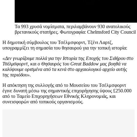
Τα 993 χρυσά νομίσματα, περιλαμβάνουν 930 ανατολικούς
βρετανικούς στατήρες. Φωτογραφία: Chelmsford City Council
Η δημοτική σύμβουλος του Τσέλμσφορντ, Τζένι Λαρτζ,
υπογραμμίζει τη σημασία του θησαυρού για την τοπική ιστορία:
«Δεν γνωρίζουμε πολλά για την Ιστορία της Εποχής του Σιδήρου στο
Τσέλμσφορντ, και ο Θησαυρός του Great Baddow μας βοηθά να
καλύψουμε ορισμένα από τα κενά στο αρχαιολογικό αρχείο αυτής
της περιόδου».
Η απόκτηση της συλλογής από το Μουσείου του Τσέλμσφορντ
έγινε δυνατή μέσω της σημαντικής επιχορήγησης ύψους £250.000
από το Ταμείο Επιχορηγήσεων Εθνικής Κληρονομιάς, και
συνεισφορών από τοπικούς οργανισμούς.