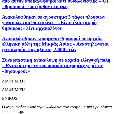
από αυτόν αποκαλύφθηκε κάτι συγκλονιστικό – Οι
«θησαυροί» που ήρθαν στο φως
Ανακαλύφθηκαν σε αγρόκτημα 3 τάφοι πλούσιων
γυναικών του 9ου αιώνα – «Είναι ένας μικρός
θησαυρός» λένε αρχαιολόγοι
Ανακαλύφθηκαν κρυμμένοι θησαυροί σε αρχαία
ελληνική πόλη της Μικράς Ασίας – Αναστηλώνεται
η εκκλησία της, ηλικίας 2.600 ετών
Συναρπαστική ανακάλυψη σε αρχαία ελληνική πόλη
– Εντοπίστηκε εντυπωσιακός αμφορέας γεμάτος
«θησαυρούς»
ΔΙΑΦΗΜΙΣΗ
ΔΙΑΦΗΜΙΣΗ
ENIKOS
Όλες οι ειδήσεις από την Ελλάδα και τον κόσμο με την εγκυρότητα
του enikos.gr.