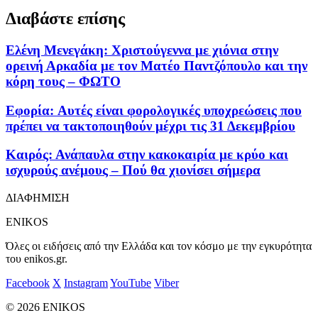
Διαβάστε επίσης
Ελένη Μενεγάκη: Χριστούγεννα με χιόνια στην
ορεινή Αρκαδία με τον Ματέο Παντζόπουλο και την
κόρη τους – ΦΩΤΟ
Εφορία: Aυτές είναι φορολογικές υποχρεώσεις που
πρέπει να τακτοποιηθούν μέχρι τις 31 Δεκεμβρίου
Καιρός: Ανάπαυλα στην κακοκαιρία με κρύο και
ισχυρούς ανέμους – Πού θα χιονίσει σήμερα
ΔΙΑΦΗΜΙΣΗ
ENIKOS
Όλες οι ειδήσεις από την Ελλάδα και τον κόσμο με την εγκυρότητα
του enikos.gr.
Facebook
X
Instagram
YouTube
Viber
© 2026 ENIKOS