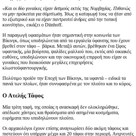
«Και οι δύο γυναίκες είχαν δεσμούς εκτός της Νορβηγίας. Πιθανώς
να μην πρόκειται για σύμπτωση. Ίσως η καταγωγή τους να ήταν από
το εξωτερικό και να είχαν παντρευτεί άνδρες από την τοπική
κοινότητα»,
εικάζει ο Diinhoff.
Η παραγωγή υφασμάτων ήταν σημαντική στην κοινωνία των
Βίκινγκ, όπως υποδηλώνεται από τα εργαλεία ύφανσης που έχουν
βρεθεί στον τάφο – βάρκα. Μεταξύ αυτών, βρέθηκαν ένα ξίφος
υφαντικής, μία βούρτσα, ψαλίδες μαλλιού που, εκτός από οικιακές
ευθύνες, υποδηλώνουν και την οικονομική επιρροή που είχαν οι
γυναίκες που διοικούσαν μεγάλες επιχειρήσεις
κλωστοϋφαντουργικής.
Πολύτιμο προϊόν την Εποχή των Βίκινγκ, τα υφαντά – ειδικά τα
πανιά των πλοίων, ήταν συνυφασμένα με τον πλούτο και το κύρος.
Ο Ατελής Τάφος
Μία τρίτη ταφή, της οποίας η ανασκαφή δεν ολοκληρώθηκε,
απέδωσε χάντρες και θραύσματα από ασημένια κοσμήματα,
ευρήματα που υποδηλώνουν πλούτο.
Οι αρχαιολόγοι έχουν επίσης αναγνωρίσει δύο ακόμη τάφους και
πιστεύουν ότι υπήρχαν μέχρι και 20 τάφοι στην περιοχή. Ανιχνευτές