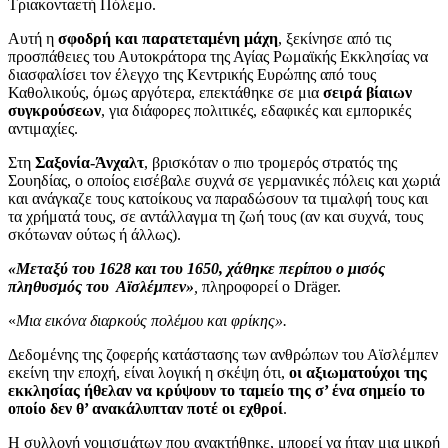
Τριακονταετή Πόλεμο.
Αυτή η
σφοδρή και παρατεταμένη μάχη
, ξεκίνησε από τις
προσπάθειες του Αυτοκράτορα της Αγίας Ρωμαϊκής Εκκλησίας να
διασφαλίσει τον έλεγχο της Κεντρικής Ευρώπης από τους
Καθολικούς, όμως αργότερα, επεκτάθηκε σε μια
σειρά βίαιων
συγκρούσεων
, για διάφορες πολιτικές, εδαφικές και εμπορικές
αντιμαχίες.
Στη
Σαξoνία-Άνχαλτ
, βρισκόταν ο πιο τρομερός στρατός της
Σουηδίας, ο οποίος εισέβαλε συχνά σε γερμανικές πόλεις και χωριά
και ανάγκαζε τους κατοίκους να παραδώσουν τα τιμαλφή τους και
τα χρήματά τους, σε αντάλλαγμα τη ζωή τους (αν και συχνά, τους
σκότωναν ούτως ή άλλως).
«Μεταξύ του 1628 και του 1650, χάθηκε περίπου ο μισός
πληθυσμός του Αϊσλέμπεν»
,
πληροφορεί ο Dräger.
«
Μια εικόνα διαρκούς πολέμου και φρίκης».
Δεδομένης της ζοφερής κατάστασης των ανθρώπων του Αϊσλέμπεν
εκείνη την εποχή, είναι λογική η σκέψη ότι,
οι αξιωματούχοι της
εκκλησίας ήθελαν να κρύψουν το ταμείο της σ’ ένα σημείο το
οποίο δεν θ’ ανακάλυπταν ποτέ οι εχθροί
.
Η συλλογή νομισμάτων που ανακτήθηκε, μπορεί να ήταν μια μικρή