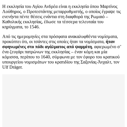
Η εκκλησία του Αγίου Ανδρέα είναι η εκκλησία όπου Μαρτίνος
Λούθηρος, ο Προτεστάντης μεταρρυθμιστής, ο οποίος έγραψε τις
ενενήντα πέντε θέσεις ενάντια στη διαφθορά της Ρωμαιό –
Καθολικής εκκλησίας, έδωσε τα τέσσερα τελευταία του
κηρύγματα, το 1546.
Από τις ημερομηνίες στα πρόσφατα ανακαλυφθέντα νομίσματα,
προκύπτει ότι, οι τσάντες στις οποίες ήταν τα νομίσματα,
ήταν
σφηνωμένες στο πόδι αγάλματος από ψαμμίτη
, αφιερωμένο σ’
ένα ζευγάρι πατρώνων της εκκλησίας – έναν κόμη και μία
κόμισσα, περίπου το 1640, σύμφωνα με τον έφορο του κρατικού
υπουργείου νομισμάτων του κρατιδίου της Σαξονίας-Άνχαλτ, τον
Ulf Dräger.