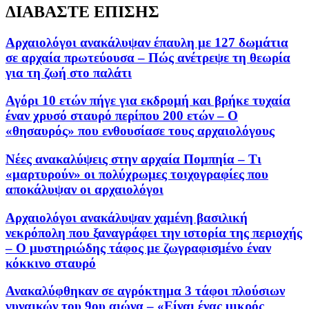
ΔΙΑΒΑΣΤΕ ΕΠΙΣΗΣ
Αρχαιολόγοι ανακάλυψαν έπαυλη με 127 δωμάτια
σε αρχαία πρωτεύουσα – Πώς ανέτρεψε τη θεωρία
για τη ζωή στο παλάτι
Αγόρι 10 ετών πήγε για εκδρομή και βρήκε τυχαία
έναν χρυσό σταυρό περίπου 200 ετών – Ο
«θησαυρός» που ενθουσίασε τους αρχαιολόγους
Νέες ανακαλύψεις στην αρχαία Πομπηία – Τι
«μαρτυρούν» οι πολύχρωμες τοιχογραφίες που
αποκάλυψαν οι αρχαιολόγοι
Αρχαιολόγοι ανακάλυψαν χαμένη βασιλική
νεκρόπολη που ξαναγράφει την ιστορία της περιοχής
– Ο μυστηριώδης τάφος με ζωγραφισμένο έναν
κόκκινο σταυρό
Ανακαλύφθηκαν σε αγρόκτημα 3 τάφοι πλούσιων
γυναικών του 9ου αιώνα – «Είναι ένας μικρός