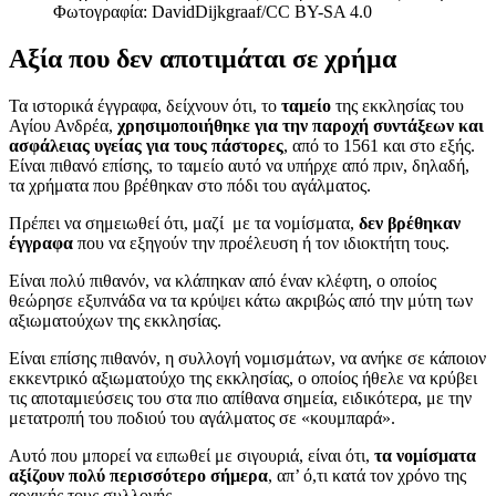
Φωτογραφία: DavidDijkgraaf/CC BY-SA 4.0
Αξία που δεν αποτιμάται σε χρήμα
Τα ιστορικά έγγραφα, δείχνουν ότι, το
ταμείο
της εκκλησίας του
Αγίου Ανδρέα,
χρησιμοποιήθηκε για την παροχή συντάξεων και
ασφάλειας υγείας για τους πάστορες
, από το 1561 και στο εξής.
Είναι πιθανό επίσης, το ταμείο αυτό να υπήρχε από πριν, δηλαδή,
τα χρήματα που βρέθηκαν στο πόδι του αγάλματος.
Πρέπει να σημειωθεί ότι, μαζί με τα νομίσματα,
δεν βρέθηκαν
έγγραφα
που να εξηγούν την προέλευση ή τον ιδιοκτήτη τους.
Είναι πολύ πιθανόν, να κλάπηκαν από έναν κλέφτη, ο οποίος
θεώρησε εξυπνάδα να τα κρύψει κάτω ακριβώς από την μύτη των
αξιωματούχων της εκκλησίας.
Είναι επίσης πιθανόν, η συλλογή νομισμάτων, να ανήκε σε κάποιον
εκκεντρικό αξιωματούχο της εκκλησίας, ο οποίος ήθελε να κρύβει
τις αποταμιεύσεις του στα πιο απίθανα σημεία, ειδικότερα, με την
μετατροπή του ποδιού του αγάλματος σε «κουμπαρά».
Αυτό που μπορεί να ειπωθεί με σιγουριά, είναι ότι,
τα νομίσματα
αξίζουν πολύ περισσότερο σήμερα
, απ’ ό,τι κατά τον χρόνο της
αρχικής τους συλλογής.