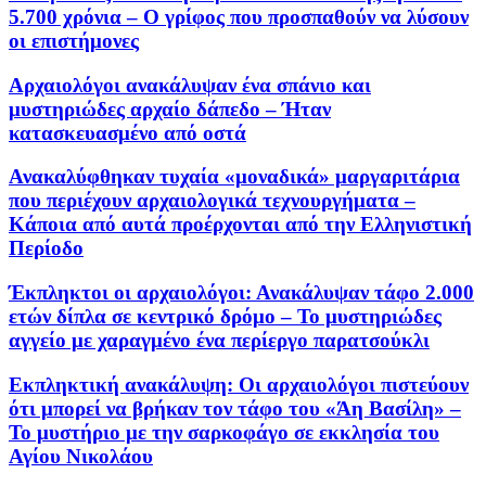
5.700 χρόνια – Ο γρίφος που προσπαθούν να λύσουν
οι επιστήμονες
Αρχαιολόγοι ανακάλυψαν ένα σπάνιο και
μυστηριώδες αρχαίο δάπεδο – Ήταν
κατασκευασμένο από οστά
Ανακαλύφθηκαν τυχαία «μοναδικά» μαργαριτάρια
που περιέχουν αρχαιολογικά τεχνουργήματα –
Κάποια από αυτά προέρχονται από την Ελληνιστική
Περίοδο
Έκπληκτοι οι αρχαιολόγοι: Ανακάλυψαν τάφο 2.000
ετών δίπλα σε κεντρικό δρόμο – Το μυστηριώδες
αγγείο με χαραγμένο ένα περίεργο παρατσούκλι
Εκπληκτική ανακάλυψη: Οι αρχαιολόγοι πιστεύουν
ότι μπορεί να βρήκαν τον τάφο του «Άη Βασίλη» –
Το μυστήριο με την σαρκοφάγο σε εκκλησία του
Αγίου Νικολάου