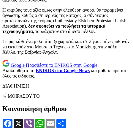
Η ακριβής τους αξία όμως στην ελεύθερη αγορά, θα παραμείνει
άγνωστη, καθώς ο σημερινός της κάτοχος, ο σύνδεσμος
προτεσταντών της ενορίας (Lutherstady Eisleben Protestant Parish
Association),
δεν σκοπεύει να πουλήσει τα ιστορικά
τεχνουργήματα
, τουλάχιστον στο άμεσο μέλλον.
Τώρα, κάθε ένα μελετάται ξεχωριστά και, σε λίγους μήνες πιθανόν
να εκτεθούν στο Μουσείο Τέχνης στο Moritzburg στην πόλη
Χάλλε, της Σαξονίας-Άνχαλτ.
Google
Προσθέστε το ENIKOS στην Google
Ακολουθήστε το
ENIKOS στο Google News
και μάθετε πρώτοι
όλες τις ειδήσεις.
ΔΙΑΦΗΜΙΣΗ
ΜΟΙΡΑΣΟΥ ΤΟ
Κοινοποίηση άρθρου
Facebook
X
Viber
WhatsApp
Email
Μοιραστείτε