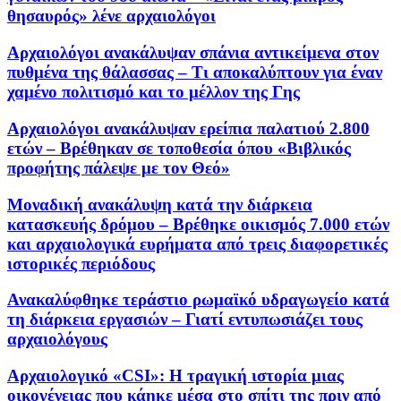
θησαυρός» λένε αρχαιολόγοι
Αρχαιολόγοι ανακάλυψαν σπάνια αντικείμενα στον
πυθμένα της θάλασσας – Τι αποκαλύπτουν για έναν
χαμένο πολιτισμό και το μέλλον της Γης
Αρχαιολόγοι ανακάλυψαν ερείπια παλατιού 2.800
ετών – Βρέθηκαν σε τοποθεσία όπου «Βιβλικός
προφήτης πάλεψε με τον Θεό»
Μοναδική ανακάλυψη κατά την διάρκεια
κατασκευής δρόμου – Βρέθηκε οικισμός 7.000 ετών
και αρχαιολογικά ευρήματα από τρεις διαφορετικές
ιστορικές περιόδους
Ανακαλύφθηκε τεράστιο ρωμαϊκό υδραγωγείο κατά
τη διάρκεια εργασιών – Γιατί εντυπωσιάζει τους
αρχαιολόγους
Αρχαιολογικό «CSI»: Η τραγική ιστορία μιας
οικογένειας που κάηκε μέσα στο σπίτι της πριν από