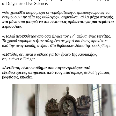
ο Dräger στο Live Science.
«
Θα χρειαστεί καιρό μέχρι οι νομισματολόγοι εμπειρογνώμονες να
εκτιμήσουν την αξία της συλλογής
», σημειώνει, αλλά μέχρι στιγμής,
«το μόνο που μπορώ να πω είναι πως πρόκειται για μια τεράστια
περιουσία»
.
ο
«
Πολλά περισσότερα από όσα έβγαζε τον 17
αιώνα, ένας τεχνίτης.
Τα χρυσά νομίσματα ήταν τυλιγμένα σε χαρτί και όπως προκύπτει
από την αναγνώριση, ανήκαν στο θησαυροφυλάκιο της εκκλησίας».
«Ωστόσο, δεν είναι ο δίσκος για τον έρανο της Κυριακής»,
σημειώνει ο Dräger.
«
Αντίθετα, είναι εισόδημα που συγκεντρώθηκε από
εξειδικευμένες υπηρεσίες από τους πάστορες»
,
δηλαδή γάμους,
βαφτίσεις, κηδείες.