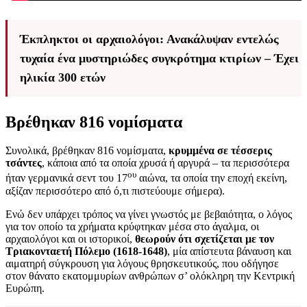
Έκπληκτοι οι αρχαιολόγοι: Ανακάλυψαν εντελώς
τυχαία ένα μυστηριώδες συγκρότημα κτιρίων – Έχει
ηλικία 300 ετών
Βρέθηκαν 816 νομίσματα
Συνολικά, βρέθηκαν 816 νομίσματα,
κρυμμένα σε τέσσερις
τσάντες
, κάποια από τα οποία χρυσά ή αργυρά – τα περισσότερα
ου
ήταν γερμανικά σεντ του 17
αιώνα, τα οποία την εποχή εκείνη,
αξίζαν περισσότερο από ό,τι πιστεύουμε σήμερα).
Ενώ δεν υπάρχει τρόπος να γίνει γνωστός με βεβαιότητα, ο λόγος
για τον οποίο τα χρήματα κρύφτηκαν μέσα στο άγαλμα, οι
αρχαιολόγοι και οι ιστορικοί,
θεωρούν ότι σχετίζεται με τον
Τριακονταετή Πόλεμο (1618-1648)
, μία απίστευτα βάναυση και
αιματηρή σύγκρουση για λόγους θρησκευτικούς, που οδήγησε
στον θάνατο εκατομμυρίων ανθρώπων σ’ ολόκληρη την Κεντρική
Ευρώπη.