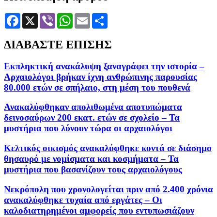
Facebook
X
Viber
WhatsApp
Email
Μοιραστείτε
ΔΙΑΒΑΣΤΕ ΕΠΙΣΗΣ
Εκπληκτική ανακάλυψη ξαναγράφει την ιστορία –
Αρχαιολόγοι βρήκαν ίχνη ανθρώπινης παρουσίας
80.000 ετών σε σπήλαιο, στη μέση του πουθενά
Ανακαλύφθηκαν απολιθωμένα αποτυπώματα
δεινοσαύρων 200 εκατ. ετών σε σχολείο – Τα
μυστήρια που λύνουν τώρα οι αρχαιολόγοι
Kελτικός οικισμός ανακαλύφθηκε κοντά σε διάσημο
θησαυρό με νομίσματα και κοσμήματα – Τα
μυστήρια που βασανίζουν τους αρχαιολόγους
Νεκρόπολη που χρονολογείται πριν από 2.400 χρόνια
ανακαλύφθηκε τυχαία από εργάτες – Οι
καλοδιατηρημένοι αμφορείς που εντυπωσιάζουν