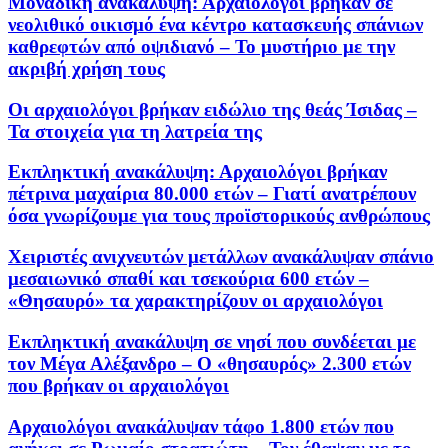
Μοναδική ανακάλυψη: Αρχαιολόγοι βρήκαν σε
νεολιθικό οικισμό ένα κέντρο κατασκευής σπάνιων
καθρεφτών από οψιδιανό – Το μυστήριο με την
ακριβή χρήση τους
Οι αρχαιολόγοι βρήκαν ειδώλιο της θεάς Ίσιδας –
Τα στοιχεία για τη λατρεία της
Εκπληκτική ανακάλυψη: Αρχαιολόγοι βρήκαν
πέτρινα μαχαίρια 80.000 ετών – Γιατί ανατρέπουν
όσα γνωρίζουμε για τους προϊστορικούς ανθρώπους
Χειριστές ανιχνευτών μετάλλων ανακάλυψαν σπάνιο
μεσαιωνικό σπαθί και τσεκούρια 600 ετών –
«Θησαυρό» τα χαρακτηρίζουν οι αρχαιολόγοι
Εκπληκτική ανακάλυψη σε νησί που συνδέεται με
τον Μέγα Αλέξανδρο – Ο «θησαυρός» 2.300 ετών
που βρήκαν οι αρχαιολόγοι
Αρχαιολόγοι ανακάλυψαν τάφο 1.800 ετών που