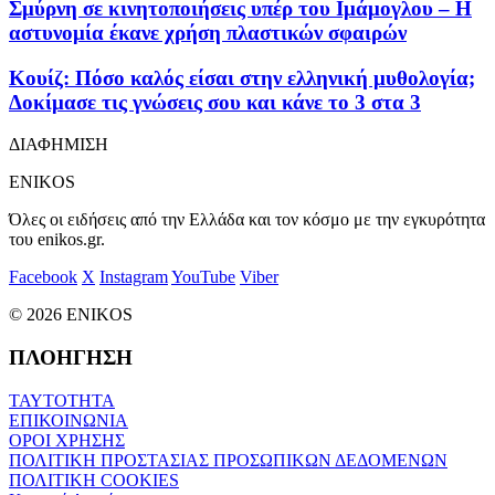
Σμύρνη σε κινητοποιήσεις υπέρ του Ιμάμογλου – Η
αστυνομία έκανε χρήση πλαστικών σφαιρών
Κουίζ: Πόσο καλός είσαι στην ελληνική μυθολογία;
Δοκίμασε τις γνώσεις σου και κάνε το 3 στα 3
ΔΙΑΦΗΜΙΣΗ
ENIKOS
Όλες οι ειδήσεις από την Ελλάδα και τον κόσμο με την εγκυρότητα
του enikos.gr.
Facebook
X
Instagram
YouTube
Viber
© 2026 ENIKOS
ΠΛΟΗΓΗΣΗ
ΤΑΥΤΟΤΗΤΑ
ΕΠΙΚΟΙΝΩΝΙΑ
ΟΡΟΙ ΧΡΗΣΗΣ
ΠΟΛΙΤΙΚΗ ΠΡΟΣΤΑΣΙΑΣ ΠΡΟΣΩΠΙΚΩΝ ΔΕΔΟΜΕΝΩΝ
ΠΟΛΙΤΙΚΗ COOKIES