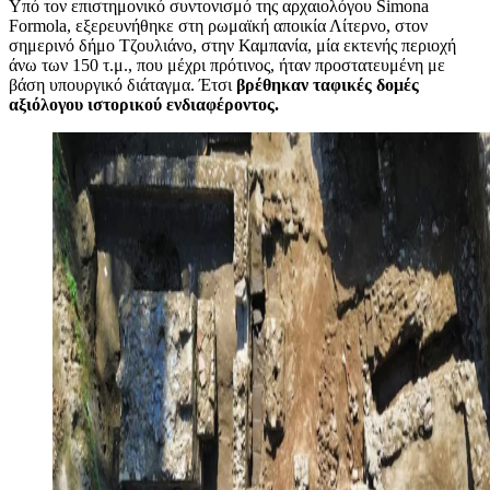
Υπό τον επιστημονικό συντονισμό της αρχαιολόγου Simona
Formola, εξερευνήθηκε στη ρωμαϊκή αποικία Λίτερνο, στον
σημερινό δήμο Τζουλιάνο, στην Καμπανία, μία εκτενής περιοχή
άνω των 150 τ.μ., που μέχρι πρότινος, ήταν προστατευμένη με
βάση υπουργικό διάταγμα. Έτσι
βρέθηκαν ταφικές δομές
αξιόλογου ιστορικού ενδιαφέροντος.