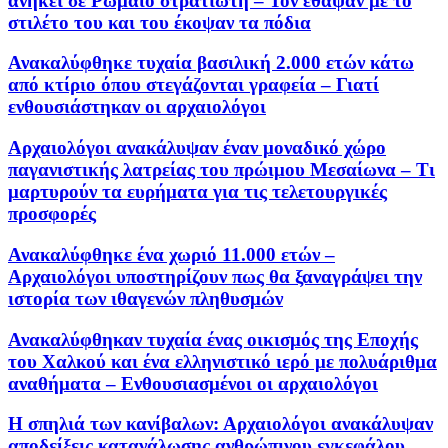
ανήκει σε Ρωμαίο στρατιώτη – Τον έθαψαν με το
στιλέτο του και του έκοψαν τα πόδια
Ανακαλύφθηκε τυχαία βασιλική 2.000 ετών κάτω
από κτίριο όπου στεγάζονται γραφεία – Γιατί
ενθουσιάστηκαν οι αρχαιολόγοι
Αρχαιολόγοι ανακάλυψαν έναν μοναδικό χώρο
παγανιστικής λατρείας του πρώιμου Μεσαίωνα – Τι
μαρτυρούν τα ευρήματα για τις τελετουργικές
προσφορές
Ανακαλύφθηκε ένα χωριό 11.000 ετών –
Αρχαιολόγοι υποστηρίζουν πως θα ξαναγράψει την
ιστορία των ιθαγενών πληθυσμών
Ανακαλύφθηκαν τυχαία ένας οικισμός της Εποχής
του Χαλκού και ένα ελληνιστικό ιερό με πολυάριθμα
αναθήματα – Ενθουσιασμένοι οι αρχαιολόγοι
Η σπηλιά των κανίβαλων: Αρχαιολόγοι ανακάλυψαν
αποδείξεις κατανάλωσης ανθρώπινου εγκεφάλου