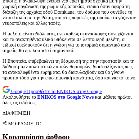
Επίσης, η ανακάλυψη εγείρει νέα ερωτήματα σχετικά με την
χωρική οργάνωση της ρωμαϊκής αποικίας, ειδικά όσον αφορά τη
διάταξη της αρχαίας οδού Domitiana, του δρόμου που συνέδεε τη
νότια Ιταλία με την Ρώμη, και στις παρυφές της οποίας στεγάζονταν
νεκροπόλεις και άλλες ταφές.
Η μελέτη είναι αδιάλειπτη, ενώ καθώς οι ανασκαφές συνεχίζονται
και τα ανακτηθέντα υλικά υπόκεινται σε λεπτομερή μελέτη, οι
ειδικοί ευελπιστούν ότι η γνώση για το ιστορικά σημαντικό αυτό
σημείο, θα εμπλουτιστεί σημαντικά.
Η Εποπτεία, επιβεβαιώνει τη δέσμευσή της στην προστασία και τη
διάδοση των πολιτιστικών αυτών θησαυρών, διασφαλίζοντας πως
τα ανακαλυφθέντα ευρήματα, θα διαφυλαχθούν και θα γίνουν
προσιτά τόσο για την επιστημονική κοινότητα, όσο και για το κοινό.
Google
Προσθέστε το ENIKOS στην Google
Ακολουθήστε το
ENIKOS στο Google News
και μάθετε πρώτοι
όλες τις ειδήσεις.
ΔΙΑΦΗΜΙΣΗ
ΜΟΙΡΑΣΟΥ ΤΟ
Κοινοποίηση άρθρου