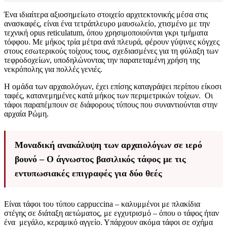
Ένα ιδιαίτερα αξιοσημείωτο στοιχείο αρχιτεκτονικής μέσα στις
ανασκαφές, είναι ένα τετράπλευρο μαυσωλείο, χτισμένο με την
τεχνική opus reticulatum, όπου χρησιμοποιούνται γκρι τμήματα
τόφφου. Με μήκος τρία μέτρα ανά πλευρά, φέρουν γύψινες κόγχες
στους εσωτερικούς τοίχους τους, σχεδιασμένες για τη φύλαξη των
τεφροδοχείων, υποδηλώνοντας την παρατεταμένη χρήση της
νεκρόπολης για πολλές γενιές.
Η ομάδα των αρχαιολόγων, έχει επίσης καταγράψει περίπου είκοσι
ταφές, κατανεμημένες κατά μήκος των περιμετρικών τοίχων. Οι
τάφοι παραπέμπουν σε διάφορους τύπους που συναντιούνται στην
αρχαία Ρώμη.
Μοναδική ανακάλυψη των αρχαιολόγων σε ιερό
βουνό – Ο άγνωστος βασιλικός τάφος με τις
εντυπωσιακές επιγραφές για δύο θεές
Είναι τάφοι του τύπου cappuccina – καλυμμένοι με πλακίδια
στέγης σε διάταξη αετώματος, με εγχυτρισμό – όπου ο τάφος ήταν
ένα μεγάλο, κεραμικό αγγείο. Υπάρχουν ακόμα τάφοι σε σχήμα