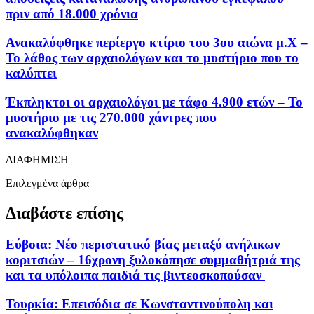
πριν από 18.000 χρόνια
Ανακαλύφθηκε περίεργο κτίριο του 3ου αιώνα μ.Χ –
Το λάθος των αρχαιολόγων και το μυστήριο που το
καλύπτει
Έκπληκτοι οι αρχαιολόγοι με τάφο 4.900 ετών – Το
μυστήριο με τις 270.000 χάντρες που
ανακαλύφθηκαν
ΔΙΑΦΗΜΙΣΗ
Επιλεγμένα άρθρα
Διαβάστε επίσης
Εύβοια: Νέο περιστατικό βίας μεταξύ ανήλικων
κοριτσιών – 16χρονη ξυλοκόπησε συμμαθήτριά της
και τα υπόλοιπα παιδιά τις βιντεοσκοπούσαν
Τουρκία: Επεισόδια σε Κωνσταντινούπολη και