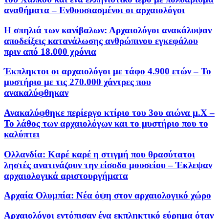
αναθήματα – Ενθουσιασμένοι οι αρχαιολόγοι
Η σπηλιά των κανίβαλων: Αρχαιολόγοι ανακάλυψαν
αποδείξεις κατανάλωσης ανθρώπινου εγκεφάλου
πριν από 18.000 χρόνια
Έκπληκτοι οι αρχαιολόγοι με τάφο 4.900 ετών – Το
μυστήριο με τις 270.000 χάντρες που
ανακαλύφθηκαν
Ανακαλύφθηκε περίεργο κτίριο του 3ου αιώνα μ.Χ –
Το λάθος των αρχαιολόγων και το μυστήριο που το
καλύπτει
Ολλανδία: Καρέ καρέ η στιγμή που θρασύτατοι
ληστές ανατινάζουν την είσοδο μουσείου – Έκλεψαν
αρχαιολογικά αριστουργήματα
Αρχαία Ολυμπία: Νέα όψη στον αρχαιολογικό χώρο
Αρχαιολόγοι εντόπισαν ένα εκπληκτικό εύρημα όταν