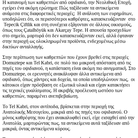
Η κατανομή των καθρεπτών από οψιδιανό, την Νεολιθική Εποχή,
εγείρει ένα ακόμη ερώτημα: Πώς ταξίδευαν τα αντικείμενα
ανάμεσα στις διαφορετικές περιοχές; Η ανάλυση των ευρημάτων,
υποδηλώνει ότι, οι περισσότεροι καθρέφτες, κατασκευάζονταν στο
Tepecik Çiftlik και στη συνέχεια εξάγονταν σε άλλους οικισμούς,
όπως τους Çatalhöyük και Akarçay Tepe. Η απουσία προσχεδίων
στο σημείο, μαρτυρά ότι δεν κατασκευάζονταν εκεί, αλλά έφταναν
στην περιοχή ως ολοκληρωμένα προϊόντα, ενδεχομένως μέσω
δικτύων ανταλλαγής.
Στην περίπτωση των καθρεπτών που έχουν βρεθεί στις περιοχές
Domuztepe και Tel Kabri, σε πολύ πιο μακρινή απόσταση από τις
πηγές του οψιδιανού, η κατάσταση είναι ακόμη πιο αινιγματική. Στο
Domuztepe, οι ερευνητές ανακάλυψαν άλλα αντικείμενα από
οψιδιανό, όπως χάντρες και δοχεία, τα οποία υποδηλώνουν πως, οι
κάτοικοι είχαν πρόσβαση σε εξωτικά υλικά και είχαν κατακτήσει
τις τεχνικές γυαλίσματος. Η ακριβής προέλευση ωστόσο των
καθρεπτών, παραμένει ανεπιβεβαίωτη.
Το Tel Kabri, στον αντίποδα, βρίσκεται στην περιοχή της
Ανατολικής Μεσογείου, μακριά από τις πηγές του οψιδιανού. Ο
μόνος καθρέφτης που έχει ανακαλυφθεί εκεί, είχε εισαχθεί από την
Ανατολία, μαρτυρώντας πως, τα αντικείμενα αυτά ταξίδευαν από
μακριά, όντας αντικείμενα κύρους.