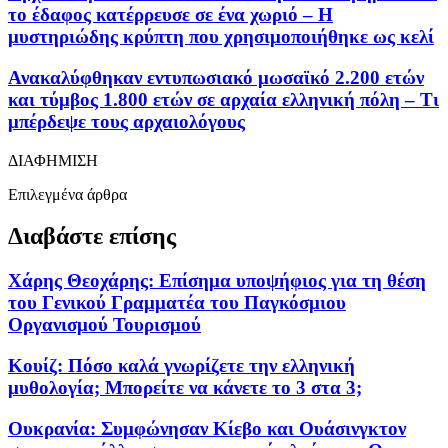
το έδαφος κατέρρευσε σε ένα χωριό – Η
μυστηριώδης κρύπτη που χρησιμοποιήθηκε ως κελί
Ανακαλύφθηκαν εντυπωσιακό μωσαϊκό 2.200 ετών
και τύμβος 1.800 ετών σε αρχαία ελληνική πόλη – Τι
μπέρδεψε τους αρχαιολόγους
ΔΙΑΦΗΜΙΣΗ
Επιλεγμένα άρθρα
Διαβάστε επίσης
Χάρης Θεοχάρης: Επίσημα υποψήφιος για τη θέση
του Γενικού Γραμματέα του Παγκόσμιου
Οργανισμού Τουρισμού
Κουίζ: Πόσο καλά γνωρίζετε την ελληνική
μυθολογία; Μπορείτε να κάνετε το 3 στα 3;
Ουκρανία: Συμφώνησαν Κίεβο και Ουάσινγκτον