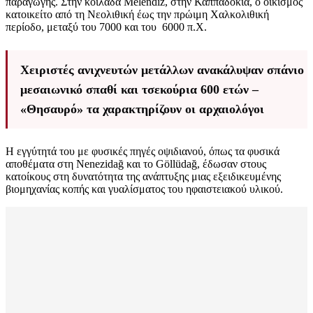
παραγωγής. Στην κοιλάδα Melendiz, στην Καππαδοκία, ο οικισμός
κατοικείτο από τη Νεολιθική έως την πρώιμη Χαλκολιθική
περίοδο, μεταξύ του 7000 και του 6000 π.Χ.
Χειριστές ανιχνευτών μετάλλων ανακάλυψαν σπάνιο
μεσαιωνικό σπαθί και τσεκούρια 600 ετών –
«Θησαυρό» τα χαρακτηρίζουν οι αρχαιολόγοι
Η εγγύτητά του με φυσικές πηγές οψιδιανού, όπως τα φυσικά
αποθέματα στη Nenezidağ και το Göllüdağ, έδωσαν στους
κατοίκους στη δυνατότητα της ανάπτυξης μιας εξειδικευμένης
βιομηχανίας κοπής και γυαλίσματος του ηφαιστειακού υλικού.