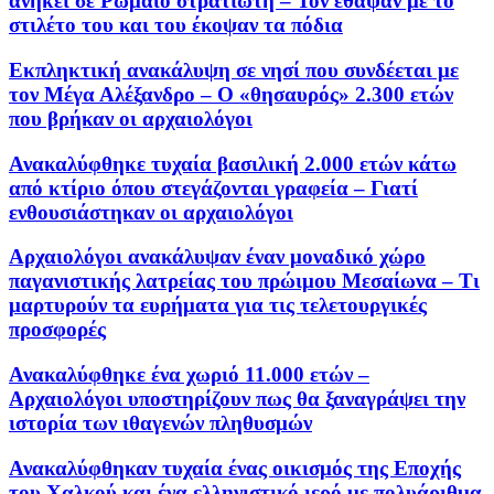
ανήκει σε Ρωμαίο στρατιώτη – Τον έθαψαν με το
στιλέτο του και του έκοψαν τα πόδια
Εκπληκτική ανακάλυψη σε νησί που συνδέεται με
τον Μέγα Αλέξανδρο – Ο «θησαυρός» 2.300 ετών
που βρήκαν οι αρχαιολόγοι
Ανακαλύφθηκε τυχαία βασιλική 2.000 ετών κάτω
από κτίριο όπου στεγάζονται γραφεία – Γιατί
ενθουσιάστηκαν οι αρχαιολόγοι
Αρχαιολόγοι ανακάλυψαν έναν μοναδικό χώρο
παγανιστικής λατρείας του πρώιμου Μεσαίωνα – Τι
μαρτυρούν τα ευρήματα για τις τελετουργικές
προσφορές
Ανακαλύφθηκε ένα χωριό 11.000 ετών –
Αρχαιολόγοι υποστηρίζουν πως θα ξαναγράψει την
ιστορία των ιθαγενών πληθυσμών
Ανακαλύφθηκαν τυχαία ένας οικισμός της Εποχής
του Χαλκού και ένα ελληνιστικό ιερό με πολυάριθμα