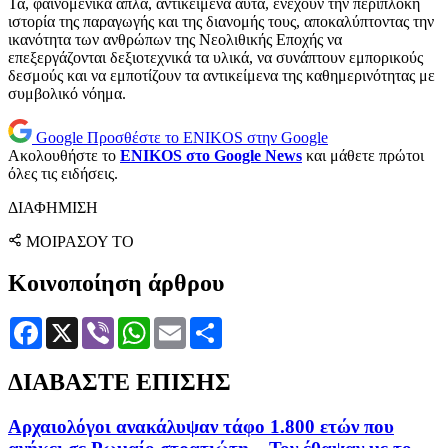
Τα, φαινομενικά απλά, αντικείμενα αυτά, ενέχουν την περίπλοκη
ιστορία της παραγωγής και της διανομής τους, αποκαλύπτοντας την
ικανότητα των ανθρώπων της Νεολιθικής Εποχής να
επεξεργάζονται δεξιοτεχνικά τα υλικά, να συνάπτουν εμπορικούς
δεσμούς και να εμποτίζουν τα αντικείμενα της καθημερινότητας με
συμβολικό νόημα.
Google
Προσθέστε το ENIKOS στην Google
Ακολουθήστε το
ENIKOS στο Google News
και μάθετε πρώτοι
όλες τις ειδήσεις.
ΔΙΑΦΗΜΙΣΗ
ΜΟΙΡΑΣΟΥ ΤΟ
Κοινοποίηση άρθρου
Facebook
X
Viber
WhatsApp
Email
Μοιραστείτε
ΔΙΑΒΑΣΤΕ ΕΠΙΣΗΣ
Αρχαιολόγοι ανακάλυψαν τάφο 1.800 ετών που