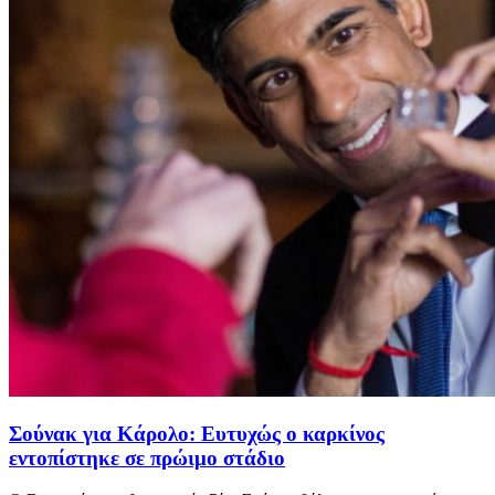
Σούνακ για Κάρολο: Ευτυχώς ο καρκίνος
εντοπίστηκε σε πρώιμο στάδιο