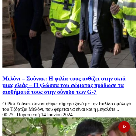
Μελόνι – Σούνακ: Η φιλία τους ανθίζει στην σκιά
μιας ελιάς – Η γλώσσα του σώματος πρόδωσε τα
αισθήματά τους στην σύνοδο των G-7
Ο Ρίσι Σούνακ συναντήθηκε σήμερα ξανά με την Ιταλίδα ομόλογό
του Τζόρτζια Μελόνι, που φέρεται να είναι και η μεγαλύτε...
00:25
| Παρασκευή 14 Ιουνίου 2024