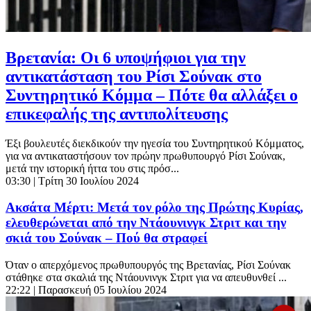
Βρετανία: Οι 6 υποψήφιοι για την
αντικατάσταση του Ρίσι Σούνακ στο
Συντηρητικό Κόμμα – Πότε θα αλλάξει ο
επικεφαλής της αντιπολίτευσης
Έξι βουλευτές διεκδικούν την ηγεσία του Συντηρητικού Κόμματος,
για να αντικαταστήσουν τον πρώην πρωθυπουργό Ρίσι Σούνακ,
μετά την ιστορική ήττα του στις πρόσ...
03:30
| Τρίτη 30 Ιουλίου 2024
Ακσάτα Μέρτι: Μετά τον ρόλο της Πρώτης Κυρίας,
ελευθερώνεται από την Ντάουνινγκ Στριτ και την
σκιά του Σούνακ – Πού θα στραφεί
Όταν ο απερχόμενος πρωθυπουργός της Βρετανίας, Ρίσι Σούνακ
στάθηκε στα σκαλιά της Ντάουνινγκ Στριτ για να απευθυνθεί ...
22:22
| Παρασκευή 05 Ιουλίου 2024