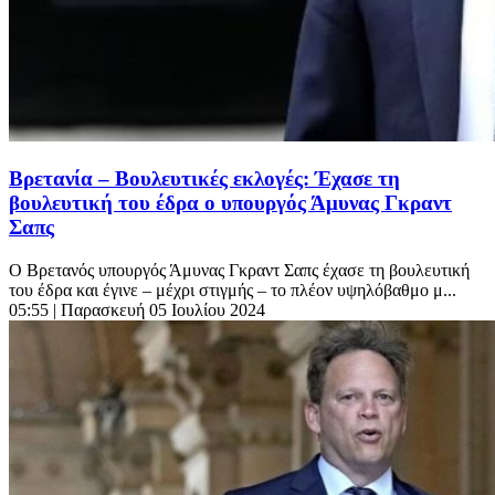
Βρετανία – Βουλευτικές εκλογές: Έχασε τη
βουλευτική του έδρα ο υπουργός Άμυνας Γκραντ
Σαπς
Ο Βρετανός υπουργός Άμυνας Γκραντ Σαπς έχασε τη βουλευτική
του έδρα και έγινε – μέχρι στιγμής – το πλέον υψηλόβαθμο μ...
05:55
| Παρασκευή 05 Ιουλίου 2024