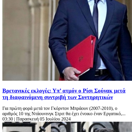
Βρετανικές εκλογές: Υπ’ ατμόν ο Ρίσι Σούνακ μετά
τη διαφαινόμενη συντριβή των Συντηρητικών
Για πρώτη φορά μετά τον Γκόρντον Μπράουν (2007-2010), ο
αριθμός 10 της Ντάουνινγκ Στριτ θα έχει ένοικο έναν Εργατικό,...
03:30
| Παρασκευή 05 Ιουλίου 2024