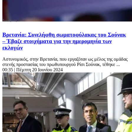
Βρετανία: Συνελήφθη σωματοφύλακας του Σούνακ
– Έβαζε στοιχήματα για την ημερομηνία των
εκλογών
Αστυνομικός, στην Βρετανία, που εργαζόταν ως μέλος της ομάδας
στενής προστασίας του πρωθυπουργού Ρίσι Σούνακ, τέθηκε ...
00:35
| Πέμπτη 20 Ιουνίου 2024