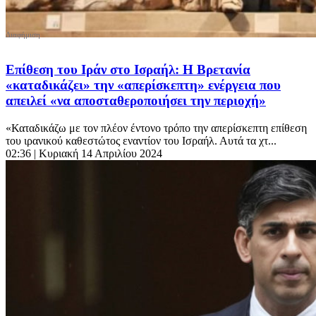
Επίθεση του Ιράν στο Ισραήλ: Η Βρετανία
«καταδικάζει» την «απερίσκεπτη» ενέργεια που
απειλεί «να αποσταθεροποιήσει την περιοχή»
«Καταδικάζω με τον πλέον έντονο τρόπο την απερίσκεπτη επίθεση
του ιρανικού καθεστώτος εναντίον του Ισραήλ. Αυτά τα χτ...
02:36
| Κυριακή 14 Απριλίου 2024