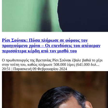
Ρίσι Σούνακ: Πόσα πλήρωσε σε φόρους τον
προηγούμενο χρόνο – Οι επενδύσεις του απέφεραν
περισσότερα κέρδη από τον μισθό του
Ο πρωθυπουργός της Βρετανίας Ρίσι Σούνακ έβαλε βαθιά το χέρι
στην τσέπη του, καθώς πλήρωσε 508.000 λίρες (641.000 δολ...
20:51
| Παρασκευή 09 Φεβρουαρίου 2024