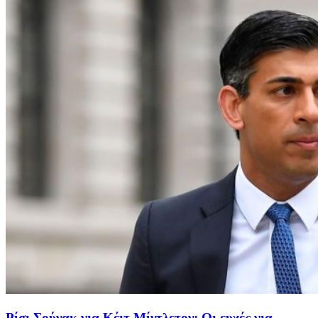
Ρίσι Σούνακ για Κέιτ Μίντλετον: Οι ευχές για