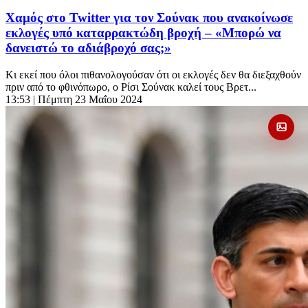
Χαμός στο Twitter για τον Σούνακ που ανακοίνωσε
εκλογές υπό καταρρακτώδη βροχή – «Μπορώ να
δανειστώ το αδιάβροχό σας;»
Κι εκεί που όλοι πιθανολογούσαν ότι οι εκλογές δεν θα διεξαχθούν
πριν από το φθινόπωρο, ο Ρίσι Σούνακ καλεί τους Βρετ...
13:53
| Πέμπτη 23 Μαΐου 2024