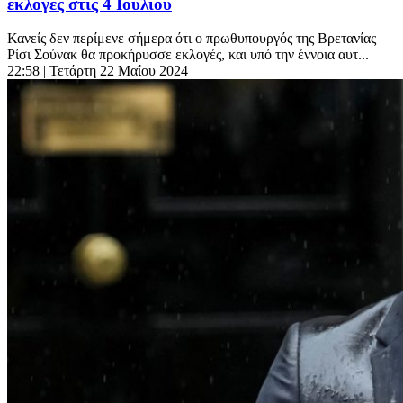
εκλογές στις 4 Ιουλίου
Κανείς δεν περίμενε σήμερα ότι ο πρωθυπουργός της Βρετανίας
Ρίσι Σούνακ θα προκήρυσσε εκλογές, και υπό την έννοια αυτ...
22:58
| Τετάρτη 22 Μαΐου 2024