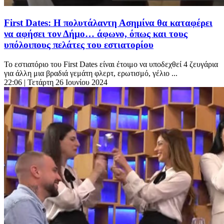
First Dates: Η πολυτάλαντη Ασημίνα θα καταφέρει
να αφήσει τον Δήμο… άφωνο, όπως και τους
υπόλοιπους πελάτες του εστιατορίου
Το εστιατόριο του First Dates είναι έτοιμο να υποδεχθεί 4 ζευγάρια
για άλλη μια βραδιά γεμάτη φλερτ, ερωτισμό, γέλιο ...
22:06
| Τετάρτη 26 Ιουνίου 2024