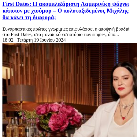
First Dates: Η ακομπλεξάριστη Λαμπρινίκη ψάχνει
κάποιον με χιούμορ – Ο πολυταξιδεμένος Μιχάλης
θα κάνει τη διαφορά;
Συναρπαστικές πρώτες γνωριμίες επιφυλάσσει η αποψινή βραδιά
στο First Dates, στο μοναδικό εστιατόριο των singles, όπο...
18:02
| Τετάρτη 19 Ιουνίου 2024