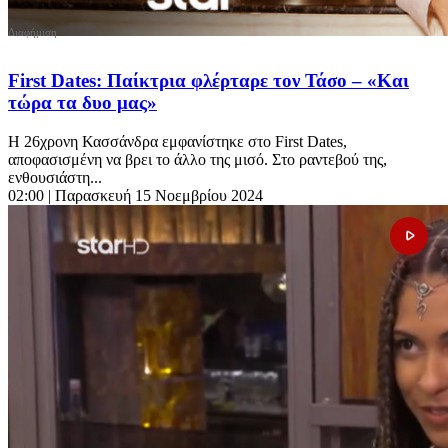
First Dates: Παίκτρια φλέρταρε τον Τάσο – «Και
τώρα τα δυο μας»
Η 26χρονη Κασσάνδρα εμφανίστηκε στο First Dates,
αποφασισμένη να βρει το άλλο της μισό. Στο ραντεβού της,
ενθουσιάστη...
02:00
| Παρασκευή 15 Νοεμβρίου 2024