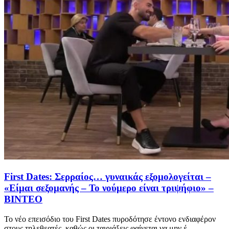
First Dates: Σερραίος… γυναικάς εξομολογείται –
«Είμαι σεξομανής – Το νούμερο είναι τριψήφιο» –
ΒΙΝΤΕΟ
Το νέο επεισόδιο του First Dates πυροδότησε έντονο ενδιαφέρον
στους τηλεθεατές, καθώς οι ταιριάξεις φαίνεται να μην έ...