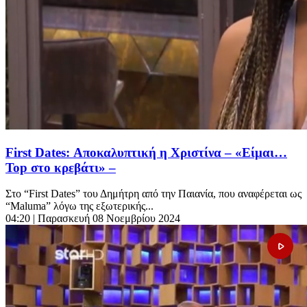
First Dates: Αποκαλυπτική η Χριστίνα – «Είμαι…
Top στο κρεβάτι» –
Στο “First Dates” του Δημήτρη από την Παιανία, που αναφέρεται ως
“Maluma” λόγω της εξωτερικής...
04:20
| Παρασκευή 08 Νοεμβρίου 2024