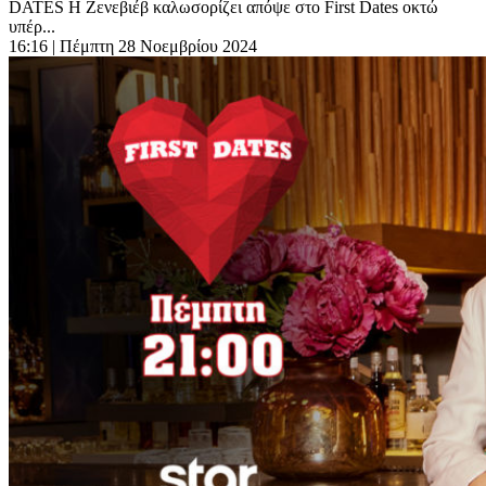
DATES Η Ζενεβιέβ καλωσορίζει απόψε στο First Dates οκτώ
υπέρ...
16:16
| Πέμπτη 28 Νοεμβρίου 2024