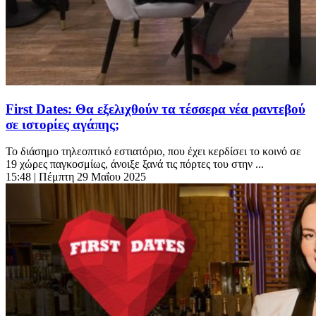
First Dates: Θα εξελιχθούν τα τέσσερα νέα ραντεβού
σε ιστορίες αγάπης;
Το διάσημο τηλεοπτικό εστιατόριο, που έχει κερδίσει το κοινό σε
19 χώρες παγκοσμίως, άνοιξε ξανά τις πόρτες του στην ...
15:48
| Πέμπτη 29 Μαΐου 2025