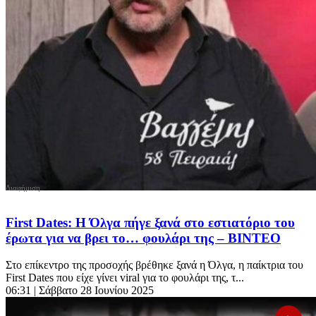
First Dates: Η Όλγα πήγε ξανά στο εστιατόριο του
έρωτα για να βρει το… φουλάρι της – ΒΙΝΤΕΟ
Στο επίκεντρο της προσοχής βρέθηκε ξανά η Όλγα, η παίκτρια του
First Dates που είχε γίνει viral για το φουλάρι της, τ...
06:31
| Σάββατο 28 Ιουνίου 2025