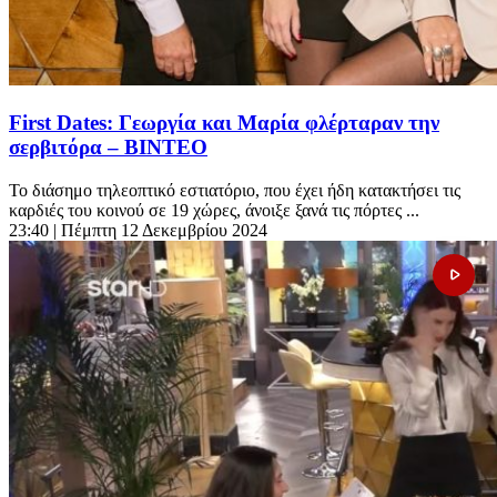
First Dates: Γεωργία και Μαρία φλέρταραν την
σερβιτόρα – ΒΙΝΤΕΟ
Το διάσημο τηλεοπτικό εστιατόριο, που έχει ήδη κατακτήσει τις
καρδιές του κοινού σε 19 χώρες, άνοιξε ξανά τις πόρτες ...
23:40
| Πέμπτη 12 Δεκεμβρίου 2024