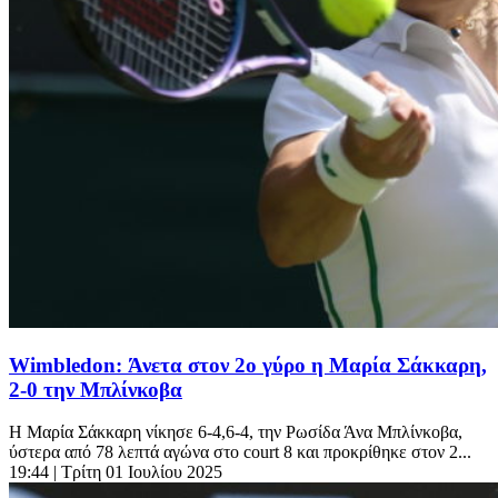
Wimbledon: Άνετα στον 2ο γύρο η Μαρία Σάκκαρη,
2-0 την Μπλίνκοβα
Η Μαρία Σάκκαρη νίκησε 6-4,6-4, την Ρωσίδα Άνα Μπλίνκοβα,
ύστερα από 78 λεπτά αγώνα στο court 8 και προκρίθηκε στον 2...
19:44
| Τρίτη 01 Ιουλίου 2025