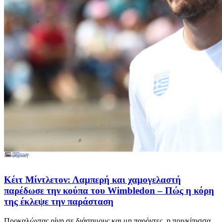
Κέιτ Μίντλετον: Λαμπερή και χαμογελαστή
παρέδωσε την κούπα του Wimbledon – Πώς η κόρη
της έκλεψε την παράσταση
Προκαλώντας ρίγη σε διάσημους και μη παρόντες, η πριγκίπισσα