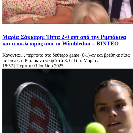
Μαρία Σάκκαρη: Ήττα 2-0 σετ από την Ριμπάκινα
και αποκλεισμός από το Wimbledon – ΒΙΝΤΕΟ
Κάνοντας… περίπατο στο δεύτερο game (6-1)-αν και βρέθηκε πίσω
με break, η Ριμπάκινα νίκησε (6-3, 6-1) τη Μαρία ...
18:57
| Πέμπτη 03 Ιουλίου 2025