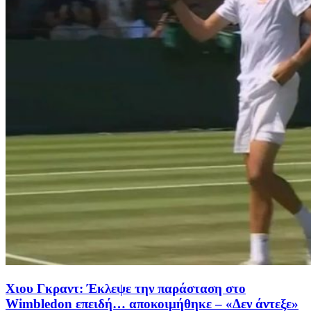
Χιου Γκραντ: Έκλεψε την παράσταση στο
Wimbledon επειδή… αποκοιμήθηκε – «Δεν άντεξε»