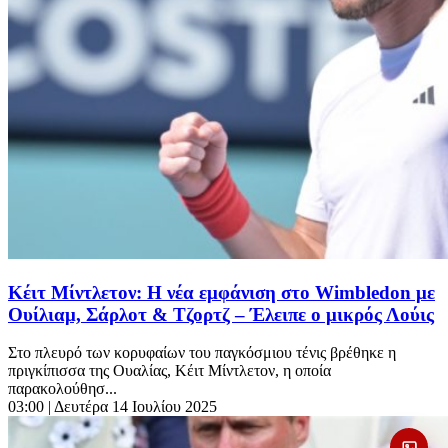
Κέιτ Μίντλετον: Η νέα εμφάνιση στο Wimbledon με
Ουίλιαμ, Σάρλοτ & Τζορτζ – Έλειπε ο μικρός Λούις
Στο πλευρό των κορυφαίων του παγκόσμιου τένις βρέθηκε η
πριγκίπισσα της Ουαλίας, Κέιτ Μίντλετον, η οποία
παρακολούθησ...
03:00
| Δευτέρα 14 Ιουλίου 2025