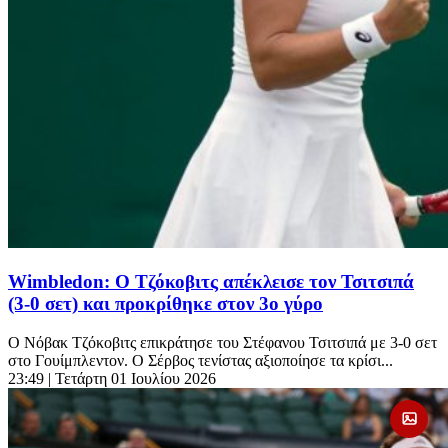
Wimbledon: Ο Τζόκοβιτς απέκλεισε τον Τσιτσιπά
(3-0 σετ) και προκρίθηκε στον 3ο γύρο
Ο Νόβακ Τζόκοβιτς επικράτησε του Στέφανου Τσιτσιπά με 3-0 σετ
στο Γουίμπλεντον. Ο Σέρβος τενίστας αξιοποίησε τα κρίσι...
23:49
| Τετάρτη 01 Ιουλίου 2026