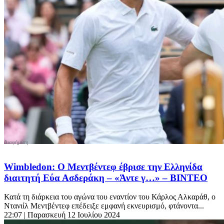
Wimbledon: Ο Μεντβέντεφ έβρισε την Ελληνίδα
διαιτητή Εύα Ασδεράκη – «Άντε γ…» – ΒΙΝΤΕΟ
Κατά τη διάρκεια του αγώνα του εναντίον του Κάρλος Αλκαράθ, ο
Ντανιίλ Μεντβέντεφ επέδειξε εμφανή εκνευρισμό, φτάνοντα...
22:07
| Παρασκευή 12 Ιουλίου 2024