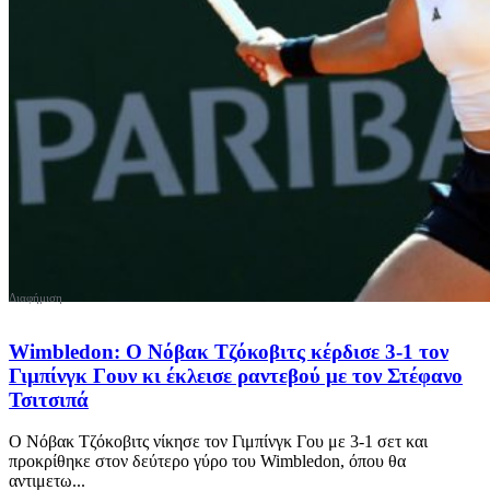
Wimbledon: Ο Νόβακ Τζόκοβιτς κέρδισε 3-1 τον
Γιμπίνγκ Γουν κι έκλεισε ραντεβού με τον Στέφανο
Τσιτσιπά
Ο Νόβακ Τζόκοβιτς νίκησε τον Γιμπίνγκ Γου με 3-1 σετ και
προκρίθηκε στον δεύτερο γύρο του Wimbledon, όπου θα
αντιμετω...