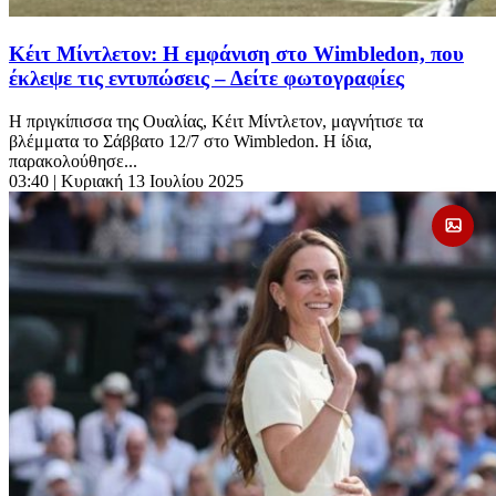
Κέιτ Μίντλετον: Η εμφάνιση στο Wimbledon, που
έκλεψε τις εντυπώσεις – Δείτε φωτογραφίες
Η πριγκίπισσα της Ουαλίας, Κέιτ Μίντλετον, μαγνήτισε τα
βλέμματα το Σάββατο 12/7 στο Wimbledon. Η ίδια,
παρακολούθησε...
03:40
| Κυριακή 13 Ιουλίου 2025