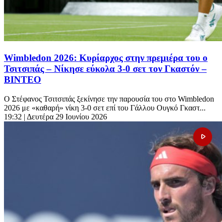
Wimbledon 2026: Κυρίαρχος στην πρεμιέρα του ο
Τσιτσιπάς – Νίκησε εύκολα 3-0 σετ τον Γκαστόν –
ΒΙΝΤΕΟ
Ο Στέφανος Τσιτσιπάς ξεκίνησε την παρουσία του στο Wimbledon
2026 με «καθαρή» νίκη 3-0 σετ επί του Γάλλου Ουγκό Γκαστ...
19:32
| Δευτέρα 29 Ιουνίου 2026