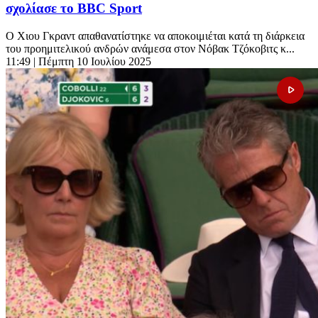
σχολίασε το BBC Sport
Ο Χιου Γκραντ απαθανατίστηκε να αποκοιμιέται κατά τη διάρκεια
του προημιτελικού ανδρών ανάμεσα στον Νόβακ Τζόκοβιτς κ...
11:49
| Πέμπτη 10 Ιουλίου 2025