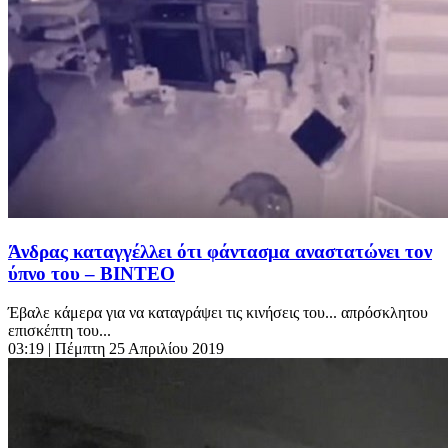
Άνδρας καταγγέλλει ότι φάντασμα αναστατώνει τον
ύπνο του – ΒΙΝΤΕΟ
Έβαλε κάμερα για να καταγράψει τις κινήσεις του... απρόσκλητου
επισκέπτη του...
03:19
| Πέμπτη 25 Απριλίου 2019