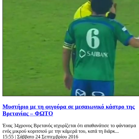
Μυστήριο με τη φιγούρα σε μεσαιωνικό κάστρο της
Βρετανίας – ΦΩΤΟ
Ένας 34χρονος Βρετανός ισχυρίζεται ότι απαθανάτισε το φάντασμα
ενός μικρού κοριτσιού με την κάμερά του, κατά τη διάρκ...
15:55
| Σάββατο 24 Σεπτεμβρίου 2016