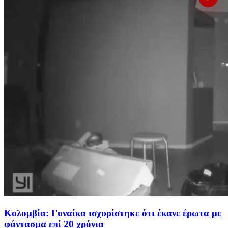
Κολομβία: Γυναίκα ισχυρίστηκε ότι έκανε έρωτα με
φάντασμα επί 20 χρόνια