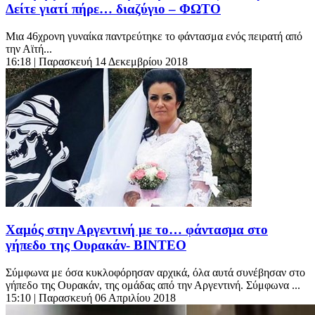
Δείτε γιατί πήρε… διαζύγιο – ΦΩΤΟ
Μια 46χρονη γυναίκα παντρεύτηκε το φάντασμα ενός πειρατή από
την Αϊτή...
16:18
| Παρασκευή 14 Δεκεμβρίου 2018
Χαμός στην Αργεντινή με το… φάντασμα στο
γήπεδο της Ουρακάν- ΒΙΝΤΕΟ
Σύμφωνα με όσα κυκλοφόρησαν αρχικά, όλα αυτά συνέβησαν στο
γήπεδο της Ουρακάν, της ομάδας από την Αργεντινή. Σύμφωνα ...
15:10
| Παρασκευή 06 Απριλίου 2018