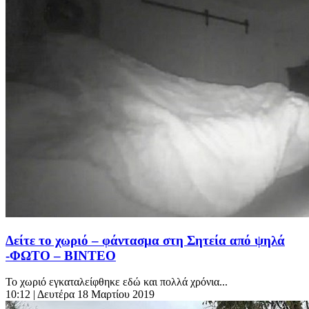
Δείτε το χωριό – φάντασμα στη Σητεία από ψηλά
-ΦΩΤΟ – ΒΙΝΤΕΟ
Το χωριό εγκαταλείφθηκε εδώ και πολλά χρόνια...
10:12
| Δευτέρα 18 Μαρτίου 2019