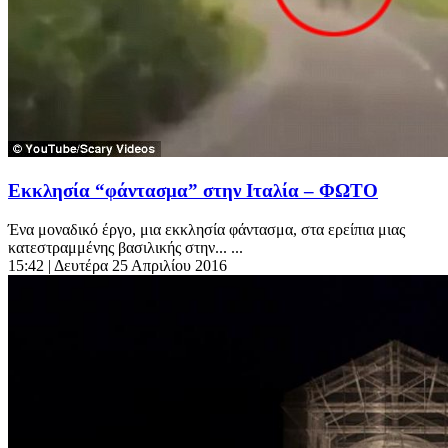
Εκκλησία “φάντασμα” στην Ιταλία – ΦΩΤΟ
Ένα μοναδικό έργο, μια εκκλησία φάντασμα, στα ερείπια μιας
κατεστραμμένης βασιλικής στην... ...
15:42
| Δευτέρα 25 Απριλίου 2016