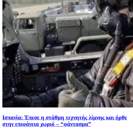
Ισπανία: Έπεσε η στάθμη τεχνητής λίμνης και ήρθε
στην επιφάνεια χωριό – “φάντασμα”