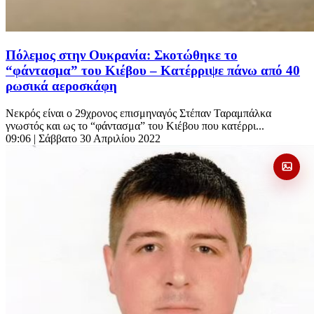
Πόλεμος στην Ουκρανία: Σκοτώθηκε το
“φάντασμα” του Κιέβου – Κατέρριψε πάνω από 40
ρωσικά αεροσκάφη
Νεκρός είναι ο 29χρονος επισμηναγός Στέπαν Ταραμπάλκα
γνωστός και ως το “φάντασμα” του Κιέβου που κατέρρι...
09:06
| Σάββατο 30 Απριλίου 2022