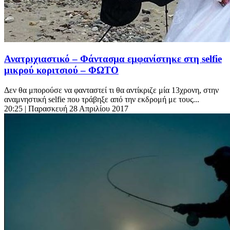
Ανατριχιαστικό – Φάντασμα εμφανίστηκε στη selfie
μικρού κοριτσιού – ΦΩΤΟ
Δεν θα μπορούσε να φανταστεί τι θα αντίκριζε μία 13χρονη, στην
αναμνηστική selfie που τράβηξε από την εκδρομή με τους...
20:25
| Παρασκευή 28 Απριλίου 2017