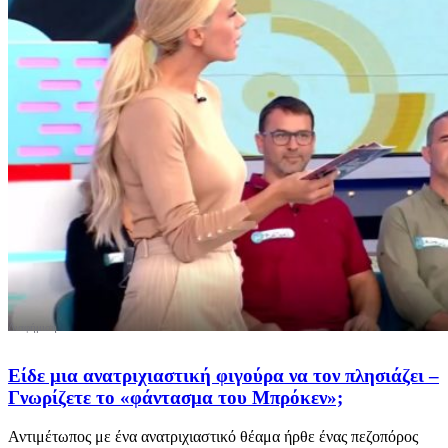
Είδε μια ανατριχιαστική φιγούρα να τον πλησιάζει –
Γνωρίζετε το «φάντασμα του Μπρόκεν»;
Αντιμέτωπος με ένα ανατριχιαστικό θέαμα ήρθε ένας πεζοπόρος