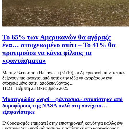
Το 65% των Αμερικανών θα αγόραζε
ένα… στοιχειωμένο σπίτι – Το 41% θα
προτιμούσε να κάνει φίλους τα
«φαντάσματα»
Με την έλευση του Halloween (31/10), οι Αμερικανοί φαίνεται πως
δείχνουν πιο ανοιχτοί από ποτέ στην ιδέα να αγοράσουν ένα
στοιχειωμένο σπίτι, αποδεικνύοντας ...
11:21
| Πέμπτη 23 Οκτωβρίου 2025
Μυστηριώδες «νησί – φάντασμα» εντοπίστηκε από
δορυφόρους της NASA αλλά στη συνέχεια…
εξαφανίστηκε
Ενθουσιασμός επικρατεί στην επιστημονική κοινότητα καθώς ένα
μυστηριώδες «νησί-φάντασμα» εντοπίστηκε από δορυφόρους τ...