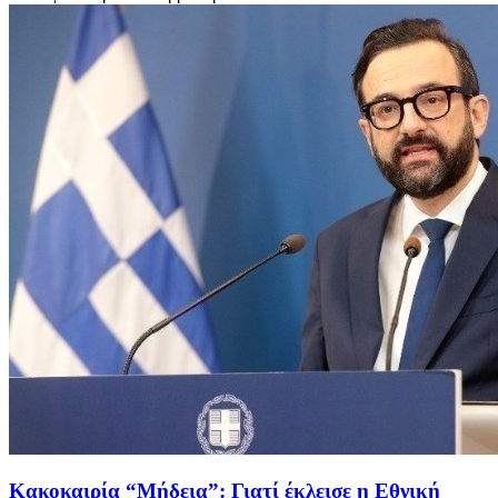
Κακοκαιρία “Μήδεια”: Γιατί έκλεισε η Εθνική