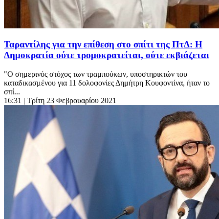
Ταραντίλης για την επίθεση στο σπίτι της ΠτΔ: Η
Δημοκρατία ούτε τρομοκρατείται, ούτε εκβιάζεται
"Ο σημερινός στόχος των τραμπούκων, υποστηρικτών του
καταδικασμένου για 11 δολοφονίες Δημήτρη Κουφοντίνα, ήταν το
σπί...
16:31
| Τρίτη 23 Φεβρουαρίου 2021