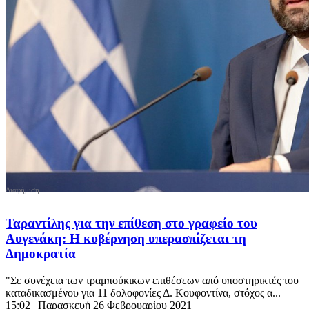
Ταραντίλης για την επίθεση στο γραφείο του
Αυγενάκη: Η κυβέρνηση υπερασπίζεται τη
Δημοκρατία
"Σε συνέχεια των τραμπούκικων επιθέσεων από υποστηρικτές του
καταδικασμένου για 11 δολοφονίες Δ. Κουφοντίνα, στόχος α...
15:02
| Παρασκευή 26 Φεβρουαρίου 2021