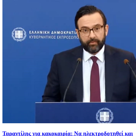
Ταραντίλης για κακοκαιρία: Να ηλεκτροδοτηθεί και