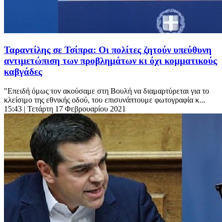
Ταραντίλης σε Τσίπρα: Οι πολίτες ζητούν υπεύθυνη
αντιμετώπιση των προβλημάτων κι όχι κομματικούς
καβγάδες
"Επειδή όμως τον ακούσαμε στη Βουλή να διαμαρτύρεται για το
κλείσιμο της εθνικής οδού, του επισυνάπτουμε φωτογραφία κ...
15:43
| Τετάρτη 17 Φεβρουαρίου 2021