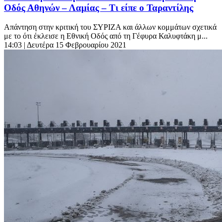
Οδός Αθηνών – Λαμίας – Τι είπε ο Ταραντίλης
Απάντηση στην κριτική του ΣΥΡΙΖΑ και άλλων κομμάτων σχετικά
με το ότι έκλεισε η Εθνική Οδός από τη Γέφυρα Καλυφτάκη μ...
14:03
| Δευτέρα 15 Φεβρουαρίου 2021