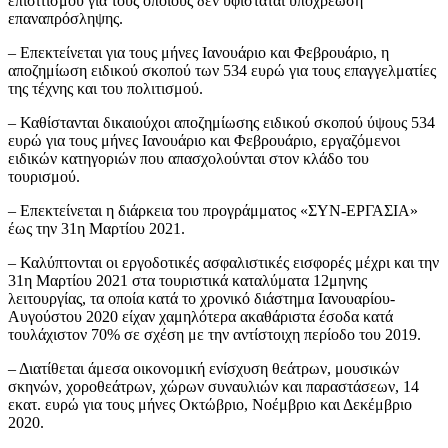
επισιτισμού για τους οποίους δεν υφίσταται υποχρέωση
επαναπρόσληψης.
– Επεκτείνεται για τους μήνες Ιανουάριο και Φεβρουάριο, η
αποζημίωση ειδικού σκοπού των 534 ευρώ για τους επαγγελματίες
της τέχνης και του πολιτισμού.
– Καθίστανται δικαιούχοι αποζημίωσης ειδικού σκοπού ύψους 534
ευρώ για τους μήνες Ιανουάριο και Φεβρουάριο, εργαζόμενοι
ειδικών κατηγοριών που απασχολούνται στον κλάδο του
τουρισμού.
– Επεκτείνεται η διάρκεια του προγράμματος «ΣΥΝ-ΕΡΓΑΣΙΑ»
έως την 31η Μαρτίου 2021.
– Καλύπτονται οι εργοδοτικές ασφαλιστικές εισφορές μέχρι και την
31η Μαρτίου 2021 στα τουριστικά καταλύματα 12μηνης
λειτουργίας, τα οποία κατά το χρονικό διάστημα Ιανουαρίου-
Αυγούστου 2020 είχαν χαμηλότερα ακαθάριστα έσοδα κατά
τουλάχιστον 70% σε σχέση με την αντίστοιχη περίοδο του 2019.
– Διατίθεται άμεσα οικονομική ενίσχυση θεάτρων, μουσικών
σκηνών, χοροθεάτρων, χώρων συναυλιών και παραστάσεων, 14
εκατ. ευρώ για τους μήνες Οκτώβριο, Νοέμβριο και Δεκέμβριο
2020.