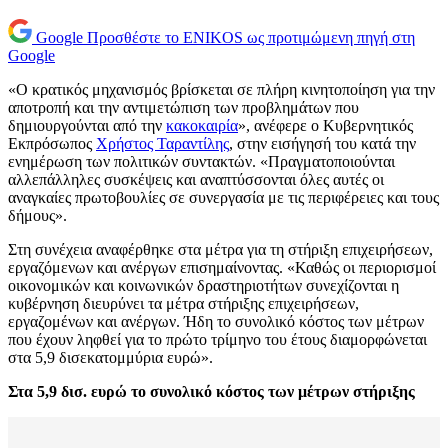
Google
Προσθέστε το ENIKOS ως προτιμώμενη πηγή στη
Google
«Ο κρατικός μηχανισμός βρίσκεται σε πλήρη κινητοποίηση για την
αποτροπή και την αντιμετώπιση των προβλημάτων που
δημιουργούνται από την
κακοκαιρία
», ανέφερε ο Kυβερνητικός
Eκπρόσωπος
Χρήστος Ταραντίλης
, στην εισήγησή του κατά την
ενημέρωση των πολιτικών συντακτών. «Πραγματοποιούνται
αλλεπάλληλες συσκέψεις και αναπτύσσονται όλες αυτές οι
αναγκαίες πρωτοβουλίες σε συνεργασία με τις περιφέρειες και τους
δήμους».
Στη συνέχεια αναφέρθηκε στα μέτρα για τη στήριξη επιχειρήσεων,
εργαζόμενων και ανέργων επισημαίνοντας. «Καθώς οι περιορισμοί
οικονομικών και κοινωνικών δραστηριοτήτων συνεχίζονται η
κυβέρνηση διευρύνει τα μέτρα στήριξης επιχειρήσεων,
εργαζομένων και ανέργων. Ήδη το συνολικό κόστος των μέτρων
που έχουν ληφθεί για το πρώτο τρίμηνο του έτους διαμορφώνεται
στα 5,9 δισεκατομμύρια ευρώ».
Στα 5,9 δισ. ευρώ το συνολικό κόστος των μέτρων στήριξης