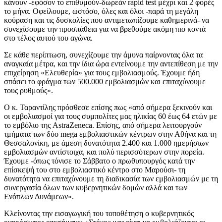
κάνουν -εφόσον το επιθυμούν-δωρεάν rapid test μέχρι και 2 φορές
το μήνα. Οφείλουμε, ωστόσο, όλες και όλοι -παρά τη μεγάλη
κούραση και τις δυσκολίες που αντιμετωπίζουμε καθημερινά- να
συνεχίσουμε την προσπάθεια για να βρεθούμε ακόμη πιο κοντά
στο τέλος αυτού του αγώνα.
Σε κάθε περίπτωση, συνεχίζουμε την άμυνα παίρνοντας όλα τα
αναγκαία μέτρα, και την ίδια ώρα εντείνουμε την αντεπίθεση με την
επιχείρηση «Ελευθερία» για τους εμβολιασμούς. Έχουμε ήδη
σπάσει το φράγμα των 500.000 εμβολιασμών και επιταχύνουμε
τους ρυθμούς».
Ο κ. Ταραντίλης πρόσθεσε επίσης πως «από σήμερα ξεκινούν και
οι εμβολιασμοί για τους συμπολίτες μας ηλικίας 60 έως 64 ετών με
το εμβόλιο της AstraΖeneca. Επίσης, από σήμερα λειτουργούν
τμήματα των δύο mega εμβολιαστικών κέντρων στην Αθήνα και τη
Θεσσαλονίκη, με άμεση δυνατότητα 2.400 και 1.000 ημερήσιων
εμβολιασμών αντίστοιχα, και πολύ περισσότερων στην πορεία.
Έχουμε -όπως τόνισε το Σάββατο ο πρωθυπουργός κατά την
επίσκεψή του στο εμβολιαστικό κέντρο στο Μαρούσι- τη
δυνατότητα να επιταχύνουμε τη διαδικασία των εμβολιασμών με τη
συνεργασία όλων των κυβερνητικών δομών αλλά και των
Ενόπλων Δυνάμεων».
Κλείνοντας την εισαγωγική του τοποθέτηση ο κυβερνητικός