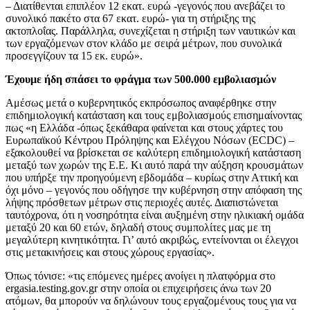
– Διατίθενται επιπλέον 12 εκατ. ευρώ -γεγονός που ανεβάζει το
συνολικό πακέτο στα 67 εκατ. ευρώ- για τη στήριξης της
ακτοπλοΐας. Παράλληλα, συνεχίζεται η στήριξη των ναυτικών και
των εργαζόμενων στον κλάδο με σειρά μέτρων, που συνολικά
προσεγγίζουν τα 15 εκ. ευρώ».
Έχουμε ήδη σπάσει το φράγμα των 500.000 εμβολιασμών
Αμέσως μετά ο κυβερνητικός εκπρόσωπος αναφέρθηκε στην
επιδημιολογική κατάσταση και τους εμβολιασμούς επισημαίνοντας
πως «η Ελλάδα -όπως ξεκάθαρα φαίνεται και στους χάρτες του
Ευρωπαϊκού Κέντρου Πρόληψης και Ελέγχου Νόσων (ECDC) –
εξακολουθεί να βρίσκεται σε καλύτερη επιδημιολογική κατάσταση
μεταξύ των χωρών της Ε.Ε. Κι αυτό παρά την αύξηση κρουσμάτων
που υπήρξε την προηγούμενη εβδομάδα – κυρίως στην Αττική και
όχι μόνο – γεγονός που οδήγησε την κυβέρνηση στην απόφαση της
λήψης πρόσθετων μέτρων στις περιοχές αυτές. Διαπιστώνεται
ταυτόχρονα, ότι η νοσηρότητα είναι αυξημένη στην ηλικιακή ομάδα
μεταξύ 20 και 60 ετών, δηλαδή στους συμπολίτες μας με τη
μεγαλύτερη κινητικότητα. Γι’ αυτό ακριβώς, εντείνονται οι έλεγχοι
στις μετακινήσεις και στους χώρους εργασίας».
Όπως τόνισε: «τις επόμενες ημέρες ανοίγει η πλατφόρμα στο
ergasia.testing.gov.gr στην οποία οι επιχειρήσεις άνω των 20
ατόμων, θα μπορούν να δηλώνουν τους εργαζομένους τους για να