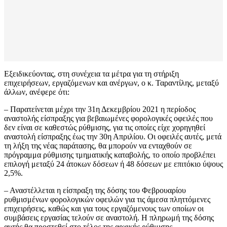
Εξειδικεύοντας, στη συνέχεια τα μέτρα για τη στήριξη
επιχειρήσεων, εργαζόμενων και ανέργων, ο κ. Ταραντίλης, μεταξύ
άλλων, ανέφερε ότι:
– Παρατείνεται μέχρι την 31η Δεκεμβρίου 2021 η περίοδος
αναστολής είσπραξης για βεβαιωμένες φορολογικές οφειλές που
δεν είναι σε καθεστώς ρύθμισης, για τις οποίες είχε χορηγηθεί
αναστολή είσπραξης έως την 30η Απριλίου. Οι οφειλές αυτές, μετά
τη λήξη της νέας παράτασης, θα μπορούν να ενταχθούν σε
πρόγραμμα ρύθμισης τμηματικής καταβολής, το οποίο προβλέπει
επιλογή μεταξύ 24 άτοκων δόσεων ή 48 δόσεων με επιτόκιο ύψους
2,5%.
– Αναστέλλεται η είσπραξη της δόσης του Φεβρουαρίου
ρυθμισμένων φορολογικών οφειλών για τις άμεσα πληττόμενες
επιχειρήσεις, καθώς και για τους εργαζόμενους των οποίων οι
συμβάσεις εργασίας τελούν σε αναστολή. Η πληρωμή της δόσης
αυτής θα προστεθεί στο τέλος της αρχικής ρύθμισης.