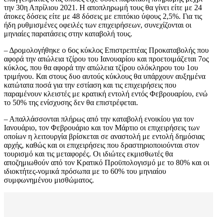
την 30η Απρίλιου 2021. Η αποπληρωμή τους θα γίνει είτε με 24
άτοκες δόσεις είτε με 48 δόσεις με επιτόκιο ύψους 2,5%. Για τις
ήδη ρυθμισμένες οφειλές των επιχειρήσεων, συνεχίζονται οι
μηνιαίες παρατάσεις στην καταβολή τους.
– Δρομολογήθηκε ο 6ος κύκλος Επιστρεπτέας Προκαταβολής που
αφορά την απώλεια τζίρου του Ιανουαρίου και προετοιμάζεται 7ος
κύκλος, που θα αφορά την απώλεια τζίρου ολόκληρου του 1ου
τριμήνου. Και στους δυο αυτούς κύκλους θα υπάρχουν αυξημένα
κατώτατα ποσά για την εστίαση και τις επιχειρήσεις που
παραμένουν κλειστές με κρατική εντολή εντός Φεβρουαρίου, ενώ
το 50% της ενίσχυσης δεν θα επιστρέφεται.
– Απαλλάσσονται πλήρως από την καταβολή ενοικίου για τον
Ιανουάριο, τον Φεβρουάριο και τον Μάρτιο οι επιχειρήσεις των
οποίων η λειτουργία βρίσκεται σε αναστολή με εντολή δημόσιας
αρχής, καθώς και οι επιχειρήσεις που δραστηριοποιούνται στον
τουρισμό και τις μεταφορές. Οι ιδιώτες εκμισθωτές θα
αποζημιωθούν από τον Κρατικό Προϋπολογισμό με το 80% και οι
ιδιοκτήτες-νομικά πρόσωπα με το 60% του μηνιαίου
συμφωνημένου μισθώματος.