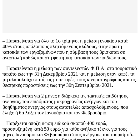
– Παρατείνεται για όλο το 1ο τρίμηνο, η μείωση ενοικίου κατά
40% στους υπόλοιπους πληττόμενους κλάδους, στην πρώτη
κατοικία των εργαζομένων που η σύμβασή τους βρίσκεται σε
αναστολή καθώς και στη φοιτητική κατοικία των παιδιών τους.
– Παρατείνεται η μείωση των συντελεστών Φ.Π.Α. στο τουριστικό
πακέτο έως την 31η Δεκεμβρίου 2021 και η μείωση στον καφέ, τα
μη αλκοολούχα ποτά, τις μεταφορές, τους κινηματογράφους και τις
θεατρικές παραστάσεις έως την 30η Σεπτεμβρίου 2021.
– Παρατείνεται για 2 μήνες η διάρκεια της τακτικής επιδότησης
ανεργίας, του επιδόματος μακροχρονίως ανέργων και του
βοηθήματος ανεργίας στους αυτοτελώς απασχολούμενους, που
έληξε ή θα λήξει τον Ιανουάριο και τον Φεβρουάριο.
– Παρέχεται αποζημίωση ειδικού σκοπού 400 ευρώ,
προσαυξημένη κατά 50 ευρώ για κάθε ανήλικο τέκνο, για τους
μήνες Ιανουάριο και Φεβρουάριο στους ανέργους του τουρισμού-