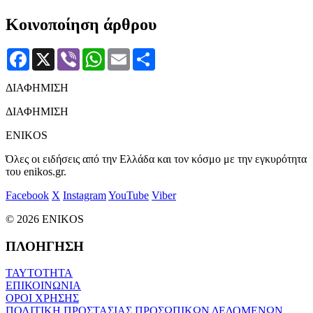
Κοινοποίηση άρθρου
Facebook
X
Viber
WhatsApp
Email
Μοιραστείτε
ΔΙΑΦΗΜΙΣΗ
ΔΙΑΦΗΜΙΣΗ
ENIKOS
Όλες οι ειδήσεις από την Ελλάδα και τον κόσμο με την εγκυρότητα
του enikos.gr.
Facebook
X
Instagram
YouTube
Viber
© 2026 ENIKOS
ΠΛΟΗΓΗΣΗ
ΤΑΥΤΟΤΗΤΑ
ΕΠΙΚΟΙΝΩΝΙΑ
ΟΡΟΙ ΧΡΗΣΗΣ
ΠΟΛΙΤΙΚΗ ΠΡΟΣΤΑΣΙΑΣ ΠΡΟΣΩΠΙΚΩΝ ΔΕΔΟΜΕΝΩΝ