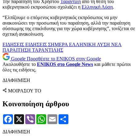
Την παραίτηση του Χρήστου
Ταραντίλη
από τη θέση του
κυβερνητικού εκπροσώπου σχολιάζει η
Ελληνική Λύση
.
“Ελπίζουμε ο επόμενος κυβερνητικός εκπρόσωπος να μην
ανακοινώσει την προσωπική του παραίτηση, αλλά την παραίτηση
σύσσωμης της επικίνδυνης για την χώρα κυβέρνησης”, τονίζεται σε
σχετική ανακοίνωση.
ΕΙΔΗΣΕΙΣ
ΕΙΔΗΣΕΙΣ ΣΗΜΕΡΑ
ΕΛΛΗΝΙΚΗ ΛΥΣΗ
ΝΕΑ
ΠΑΡΑΙΤΗΣΗ
ΤΑΡΑΝΤΙΛΗΣ
Google
Προσθέστε το ENIKOS στην Google
Ακολουθήστε το
ENIKOS στο Google News
και μάθετε πρώτοι
όλες τις ειδήσεις.
ΔΙΑΦΗΜΙΣΗ
ΜΟΙΡΑΣΟΥ ΤΟ
Κοινοποίηση άρθρου
Facebook
X
Viber
WhatsApp
Email
Μοιραστείτε
ΔΙΑΦΗΜΙΣΗ