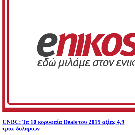
CNBC: Τα 10 κορυφαία Deals του 2015 αξίας 4,9
τρισ. δολαρίων