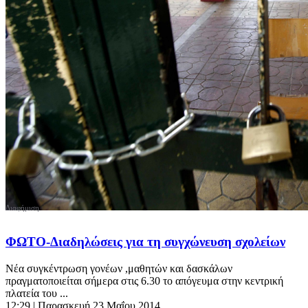
ΦΩΤΟ-Διαδηλώσεις για τη συγχώνευση σχολείων
Νέα συγκέντρωση γονέων ,μαθητών και δασκάλων
πραγματοποιείται σήμερα στις 6.30 το απόγευμα στην κεντρική
πλατεία του ...
12:29
| Παρασκευή 23 Μαΐου 2014