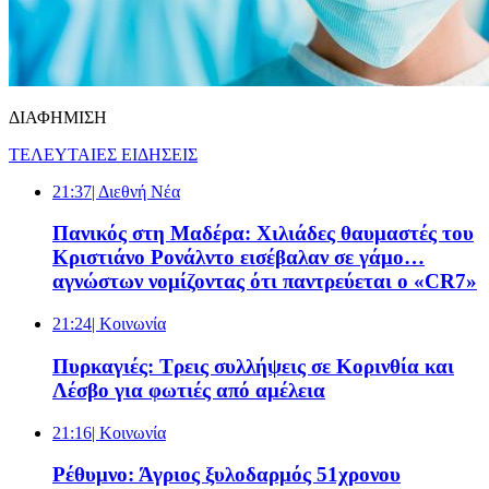
ΔΙΑΦΗΜΙΣΗ
ΤΕΛΕΥΤΑΙΕΣ ΕΙΔΗΣΕΙΣ
21:37
| Διεθνή Νέα
Πανικός στη Μαδέρα: Χιλιάδες θαυμαστές του
Κριστιάνο Ρονάλντο εισέβαλαν σε γάμο…
αγνώστων νομίζοντας ότι παντρεύεται ο «CR7»
21:24
| Κοινωνία
Πυρκαγιές: Τρεις συλλήψεις σε Κορινθία και
Λέσβο για φωτιές από αμέλεια
21:16
| Κοινωνία
Ρέθυμνο: Άγριος ξυλοδαρμός 51χρονου