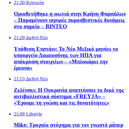
21:26
| Κοινωνία
Οριοθετήθηκε η φωτιά στην Κρήνη Φαρσάλων
– Παραμένουν ισχυρές πυροσβεστικές δυνάμεις
στο σημείο – ΒΙΝΤΕΟ
21:20
| Διεθνή Νέα
Υπόθεση Επστάιν: Το Νέο Μεξικό μηνύει το
υπουργείο Δικαιοσύνης των ΗΠΑ για
απόκρυψη στοιχείων – «Μπλοκάρει την
έρευνα»
21:15
| Διεθνή Νέα
Ζελένσκι: Η Ουκρανία αναπτύσσει το δικό της
αντιβαλλιστικό σύστημα «FREYJA» –
«Έχουμε τη γνώση και τις δυνατότητες»
21:09
| Lifestyle
Mike: Τροχαίο ατύχημα για τον γνωστό ράπερ