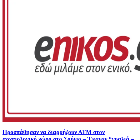
Προσπάθησαν να διαρρήξουν ΑΤΜ στον
αρχαιολογικό χώρο στο Σούνιο – Έκαναν “γυαλιά –