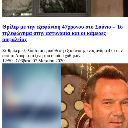
Θρίλερ με την εξαφάνιση 47χρονου στο Σούνιο – Το
τηλεφώνημα στην αστυνομία και οι κάμερες
ασφαλείας
Σε θρίλερ εξελίσσεται η υπόθεση εξαφάνισης ενός άνδρα 47 ετών
από το Λαύριο τα ίχνη του οποίου χάθηκαν...
12:50
| Σάββατο 07 Μαρτίου 2020