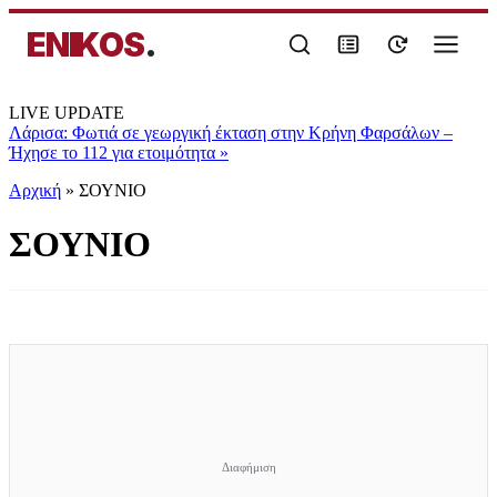
ENIKOS
.
LIVE UPDATE
Λάρισα: Φωτιά σε γεωργική έκταση στην Κρήνη Φαρσάλων –
Ήχησε το 112 για ετοιμότητα
»
Αρχική
»
ΣΟΥΝΙΟ
ΣΟΥΝΙΟ