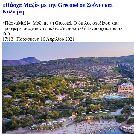
«Πάσχα Μαζί» με την Grecotel σε Σούνιο και
Κυλλήνη
«ΠάσχαΜαζί». Μαζί με τη Grecotel. Ο όμιλος σχεδίασε και
προσφέρει πασχαλινά πακέτα στα πολυτελή ξενοδοχεία του σε
Σού...
17:13
| Παρασκευή 16 Απριλίου 2021