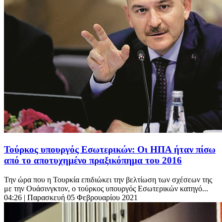
Τούρκος υπουργός Εσωτερικών: Οι ΗΠΑ ήταν πίσω
από το αποτυχημένο πραξικόπημα του 2016
Την ώρα που η Τουρκία επιδιώκει την βελτίωση των σχέσεων της
με την Ουάσινγκτον, ο τούρκος υπουργός Εσωτερικών κατηγό...
04:26
| Παρασκευή 05 Φεβρουαρίου 2021