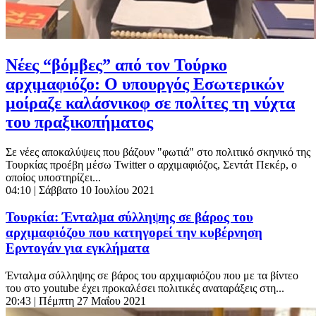
Νέες “βόμβες” από τον Τούρκο
αρχιμαφιόζο: Ο υπουργός Εσωτερικών
μοίραζε καλάσνικοφ σε πολίτες τη νύχτα
του πραξικοπήματος
Σε νέες αποκαλύψεις που βάζουν "φωτιά" στο πολιτικό σκηνικό της
Τουρκίας προέβη μέσω Twitter ο αρχιμαφιόζος, Σεντάτ Πεκέρ, ο
οποίος υποστηρίζει...
04:10
| Σάββατο 10 Ιουλίου 2021
Τουρκία: Ένταλμα σύλληψης σε βάρος του
αρχιμαφιόζου που κατηγορεί την κυβέρνηση
Ερντογάν για εγκλήματα
Ένταλμα σύλληψης σε βάρος του αρχιμαφιόζου που με τα βίντεο
του στο youtube έχει προκαλέσει πολιτικές αναταράξεις στη...
20:43
| Πέμπτη 27 Μαΐου 2021