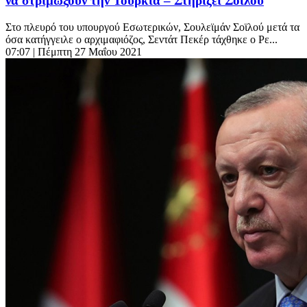
να στριμώξουν την Τουρκία – Στηρίζει Σοϊλού
Στο πλευρό του υπουργού Εσωτερικών, Σουλεϊμάν Σοϊλού μετά τα
όσα κατήγγειλε ο αρχιμαφιόζος, Σεντάτ Πεκέρ τάχθηκε ο Ρε...
07:07
| Πέμπτη 27 Μαΐου 2021