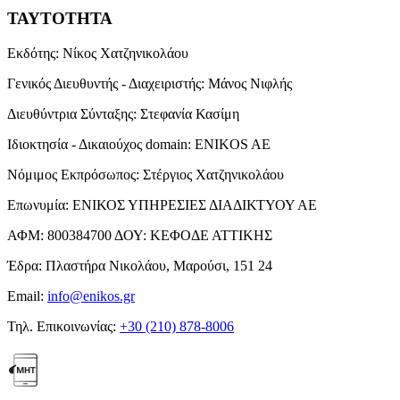
ΤΑΥΤΟΤΗΤΑ
Εκδότης:
Νίκος Χατζηνικολάου
Γενικός Διευθυντής - Διαχειριστής:
Μάνος Νιφλής
Διευθύντρια Σύνταξης:
Στεφανία Κασίμη
Ιδιοκτησία - Δικαιούχος domain:
ENIKOS AE
Νόμιμος Εκπρόσωπος:
Στέργιος Χατζηνικολάου
Επωνυμία:
ΕΝΙΚΟΣ ΥΠΗΡΕΣΙΕΣ ΔΙΑΔΙΚΤΥΟΥ ΑΕ
ΑΦΜ:
800384700
ΔΟΥ:
ΚΕΦΟΔΕ ΑΤΤΙΚΗΣ
Έδρα:
Πλαστήρα Νικολάου, Μαρούσι, 151 24
Email:
info@enikos.gr
Τηλ. Επικοινωνίας:
+30 (210) 878-8006