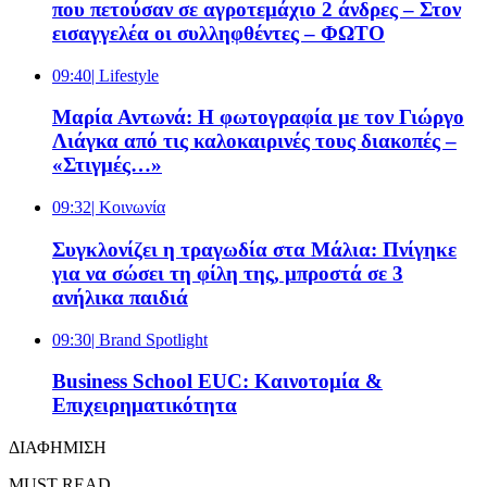
που πετούσαν σε αγροτεμάχιο 2 άνδρες – Στον
εισαγγελέα οι συλληφθέντες – ΦΩΤΟ
09:40
| Lifestyle
Μαρία Αντωνά: Η φωτογραφία με τον Γιώργο
Λιάγκα από τις καλοκαιρινές τους διακοπές –
«Στιγμές…»
09:32
| Κοινωνία
Συγκλονίζει η τραγωδία στα Μάλια: Πνίγηκε
για να σώσει τη φίλη της, μπροστά σε 3
ανήλικα παιδιά
09:30
| Brand Spotlight
Business School EUC: Καινοτομία &
Επιχειρηματικότητα
ΔΙΑΦΗΜΙΣΗ
MUST READ