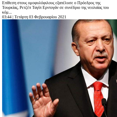
Επίθεση στους ομοφυλόφιλους εξαπέλυσε ο Πρόεδρος της
Τουρκίας, Ρετζέπ Ταγίπ Ερντογάν σε συνέδριο της νεολαίας του
κόμ...
03:44
| Τετάρτη 03 Φεβρουαρίου 2021