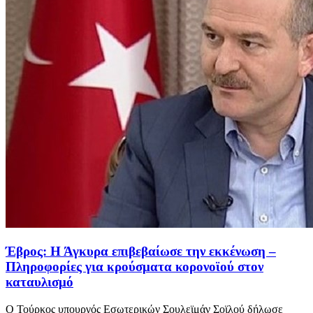
Έβρος: Η Άγκυρα επιβεβαίωσε την εκκένωση –
Πληροφορίες για κρούσματα κορονοϊού στον
καταυλισμό
Ο Τούρκος υπουργός Εσωτερικών Σουλεϊμάν Σοϊλού δήλωσε