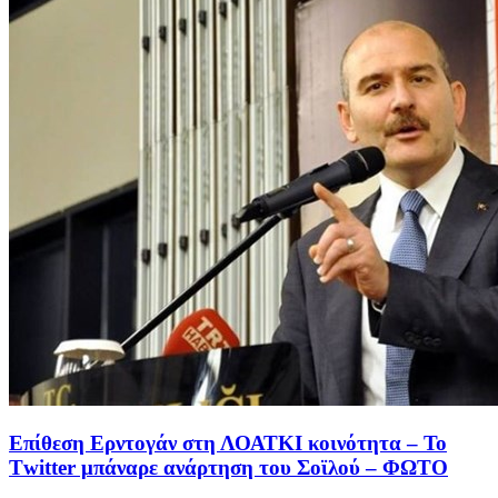
Επίθεση Ερντογάν στη ΛΟΑΤΚΙ κοινότητα – To
Τwitter μπάναρε ανάρτηση του Σοϊλού – ΦΩΤΟ