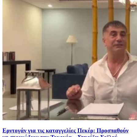
Ερντογάν για τις καταγγελίες Πεκέρ: Προσπαθούν