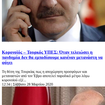
Κορονοϊός – Τουρκός ΥΠΕΣ: Όταν τελειώσει η
πανδημία δεν θα εμποδίσουμε κανέναν μετανάστη να
φύγει
Τη θέση της Τουρκίας πως η αποχώρηση προσφύγων και
μεταναστών από τον Έβρο αποτελεί παροδικό μέτρο λόγω
κορονοϊού εξέ...
12:34
| Σάββατο 28 Μαρτίου 2020