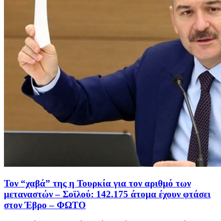
Τον “χαβά” της η Τουρκία για τον αριθμό των
μεταναστών – Σοϊλού: 142.175 άτομα έχουν φτάσει
στον Έβρο – ΦΩΤΟ