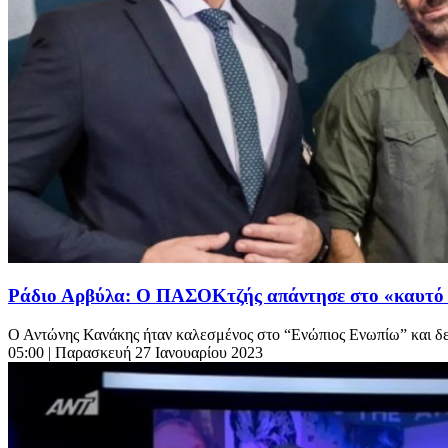
Ράδιο Αρβύλα: Ο ΠΑΣΟΚτζής απάντησε στο «καυτό
Ο Αντώνης Κανάκης ήταν καλεσμένος στο “Ενώπιος Ενωπίω” και δεν
05:00
| Παρασκευή 27 Ιανουαρίου 2023