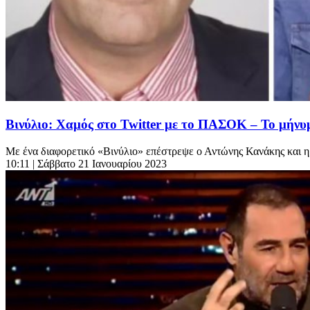
Βινύλιο: Χαμός στο Twitter με το ΠΑΣΟΚ – Το μήνυ
Με ένα διαφορετικό «Βινύλιο» επέστρεψε ο Αντώνης Κανάκης και η 
10:11
| Σάββατο 21 Ιανουαρίου 2023