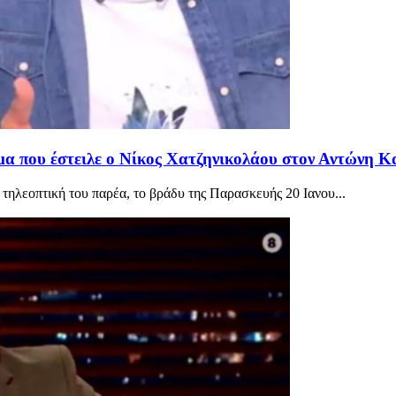
μα που έστειλε ο Νίκος Χατζηνικολάου στον Αντώνη 
τηλεοπτική του παρέα, το βράδυ της Παρασκευής 20 Ιανου...