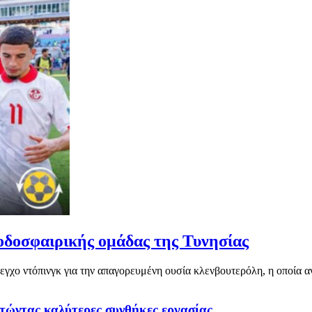
 ποδοσφαιρικής ομάδας της Τυνησίας
γχο ντόπινγκ για την απαγορευμένη ουσία κλενβουτερόλη, η οποία ανι
τώντας καλύτερες συνθήκες εργασίας