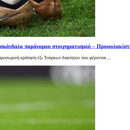
το σκάνδαλο παράνομου στοιχηματισμού – Προφυλακίσ
προσωρινή κράτηση έξι Τούρκων διαιτητών που φέρονται ...