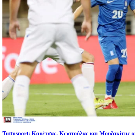
Tuttosport: Καρέτσας, Κωστούλας και Μουζακίτης α