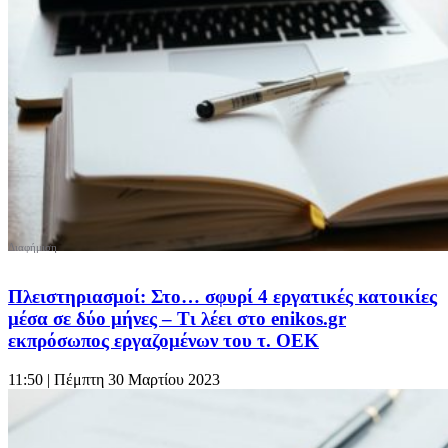
Πλειστηριασμοί: Στο… σφυρί 4 εργατικές κατοικίες
μέσα σε δύο μήνες – Τι λέει στο enikos.gr
εκπρόσωπος εργαζομένων του τ. ΟΕΚ
11:50
| Πέμπτη 30 Μαρτίου 2023