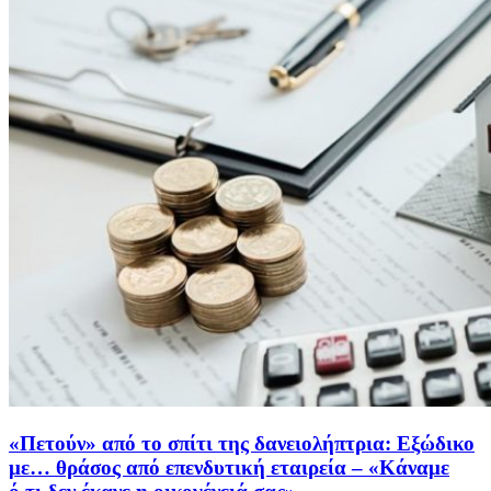
«Πετούν» από το σπίτι της δανειολήπτρια: Εξώδικο
με… θράσος από επενδυτική εταιρεία – «Κάναμε