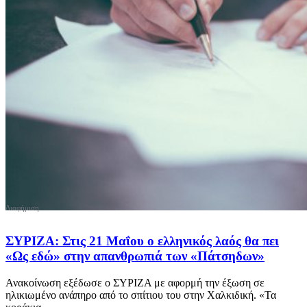
ΣΥΡΙΖΑ: Στις 21 Μαΐου ο ελληνικός λαός θα πει
«Ως εδώ» στην απανθρωπιά των «Πάτσηδων»
Ανακοίνωση εξέδωσε ο ΣΥΡΙΖΑ με αφορμή την έξωση σε
ηλικιωμένο ανάπηρο από το σπίτιου του στην Χαλκιδική. «Τα