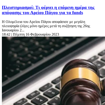
Πλειστηριασμοί: Τι φέρνει η επόμενη ημέρα της
απόφασης του Αρείου Πάγου για τα funds
H Ολομέλεια του Αρείου Πάγου αποφάσισε με μεγάλη
πλειοψηφία (λίγες μόνο ημέρες μετά τη συζήτηση της 26ης
Ιανουαρίου 2...
18:42
| Πέμπτη 16 Φεβρουαρίου 2023