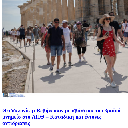
Θεσσαλονίκη: Βεβήλωσαν με σβάστικα το εβραϊκό
μνημείο στο ΑΠΘ – Καταδίκη και έντονες
αντιδράσεις