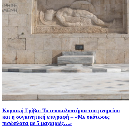
Κυριακή Γρίβα: Τα αποκαλυπτήρια του μνημείου
και η συγκινητική επιγραφή – «Με σκότωσες
πισώπλατα με 5 μαχαιριές…»