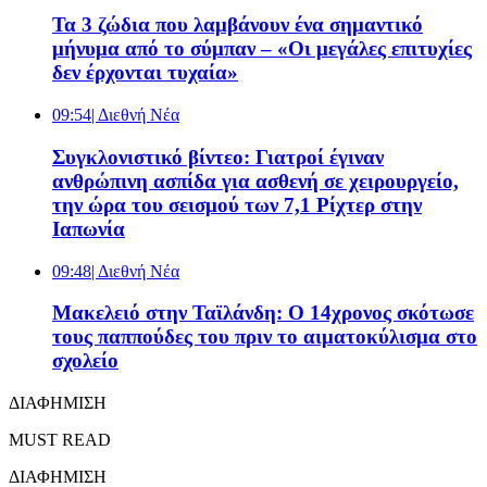
Τα 3 ζώδια που λαμβάνουν ένα σημαντικό
μήνυμα από το σύμπαν – «Οι μεγάλες επιτυχίες
δεν έρχονται τυχαία»
09:54
| Διεθνή Νέα
Συγκλονιστικό βίντεο: Γιατροί έγιναν
ανθρώπινη ασπίδα για ασθενή σε χειρουργείο,
την ώρα του σεισμού των 7,1 Ρίχτερ στην
Ιαπωνία
09:48
| Διεθνή Νέα
Μακελειό στην Ταϊλάνδη: Ο 14χρονος σκότωσε
τους παππούδες του πριν το αιματοκύλισμα στο
σχολείο
ΔΙΑΦΗΜΙΣΗ
MUST READ
ΔΙΑΦΗΜΙΣΗ