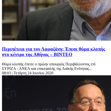
Περιπέτεια για τον Λαφαζάνη: Έπεσε θύμα κλοπής
στο κέντρο της Αθήνας – ΒΙΝΤΕΟ
Θύμα κλοπής έπεσε ο πρώην υπουργός Περιβάλλοντος επί
ΣΥΡΙΖΑ - ΑΝΕΛ και επικεφαλής της Λαϊκής Ενότητας...
08:03
| Τετάρτη 24 Ιουνίου 2020