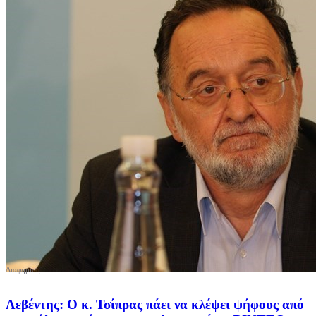
Λεβέντης: Ο κ. Τσίπρας πάει να κλέψει ψήφους από