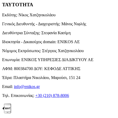
ΤΑΥΤΟΤΗΤΑ
Εκδότης:
Νίκος Χατζηνικολάου
Γενικός Διευθυντής - Διαχειριστής:
Μάνος Νιφλής
Διευθύντρια Σύνταξης:
Στεφανία Κασίμη
Ιδιοκτησία - Δικαιούχος domain:
ENIKOS AE
Νόμιμος Εκπρόσωπος:
Στέργιος Χατζηνικολάου
Επωνυμία:
ΕΝΙΚΟΣ ΥΠΗΡΕΣΙΕΣ ΔΙΑΔΙΚΤΥΟΥ ΑΕ
ΑΦΜ:
800384700
ΔΟΥ:
ΚΕΦΟΔΕ ΑΤΤΙΚΗΣ
Έδρα:
Πλαστήρα Νικολάου, Μαρούσι, 151 24
Email:
info@enikos.gr
Τηλ. Επικοινωνίας:
+30 (210) 878-8006