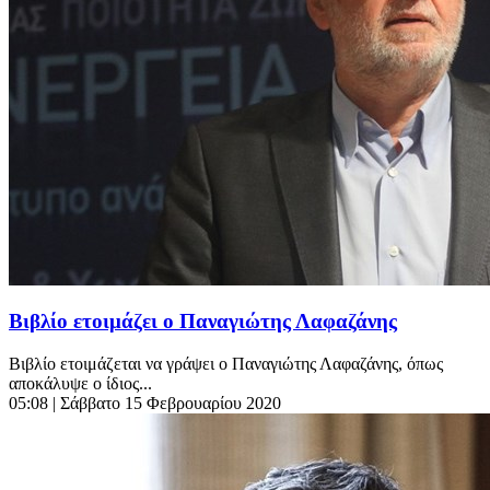
Βιβλίο ετοιμάζει ο Παναγιώτης Λαφαζάνης
Βιβλίο ετοιμάζεται να γράψει ο Παναγιώτης Λαφαζάνης, όπως
αποκάλυψε ο ίδιος...
05:08
| Σάββατο 15 Φεβρουαρίου 2020