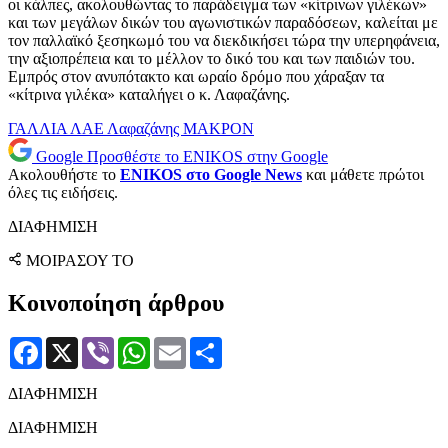
οι κάλπες, ακολουθώντας το παράδειγμα των «κίτρινων γιλέκων»
και των μεγάλων δικών του αγωνιστικών παραδόσεων, καλείται με
τον παλλαϊκό ξεσηκωμό του να διεκδικήσει τώρα την υπερηφάνεια,
την αξιοπρέπεια και το μέλλον το δικό του και των παιδιών του.
Εμπρός στον ανυπότακτο και ωραίο δρόμο που χάραξαν τα
«κίτρινα γιλέκα» καταλήγει ο κ. Λαφαζάνης.
ΓΑΛΛΙΑ
ΛΑΕ
Λαφαζάνης
ΜΑΚΡΟΝ
Google
Προσθέστε το ENIKOS στην Google
Ακολουθήστε το
ENIKOS στο Google News
και μάθετε πρώτοι
όλες τις ειδήσεις.
ΔΙΑΦΗΜΙΣΗ
ΜΟΙΡΑΣΟΥ ΤΟ
Κοινοποίηση άρθρου
Facebook
X
Viber
WhatsApp
Email
Μοιραστείτε
ΔΙΑΦΗΜΙΣΗ
ΔΙΑΦΗΜΙΣΗ