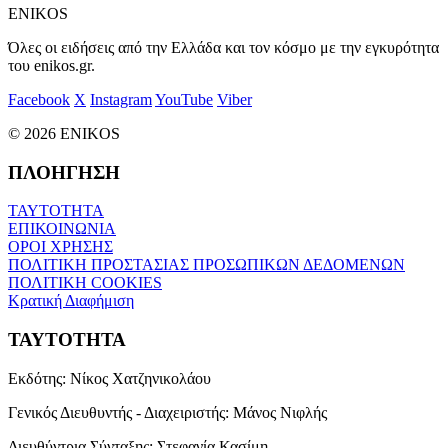
ENIKOS
Όλες οι ειδήσεις από την Ελλάδα και τον κόσμο με την εγκυρότητα
του enikos.gr.
Facebook
X
Instagram
YouTube
Viber
© 2026 ENIKOS
ΠΛΟΗΓΗΣΗ
ΤΑΥΤΟΤΗΤΑ
ΕΠΙΚΟΙΝΩΝΙΑ
ΟΡΟΙ ΧΡΗΣΗΣ
ΠΟΛΙΤΙΚΗ ΠΡΟΣΤΑΣΙΑΣ ΠΡΟΣΩΠΙΚΩΝ ΔΕΔΟΜΕΝΩΝ
ΠΟΛΙΤΙΚΗ COOKIES
Κρατική Διαφήμιση
ΤΑΥΤΟΤΗΤΑ
Εκδότης:
Νίκος Χατζηνικολάου
Γενικός Διευθυντής - Διαχειριστής:
Μάνος Νιφλής
Διευθύντρια Σύνταξης:
Στεφανία Κασίμη