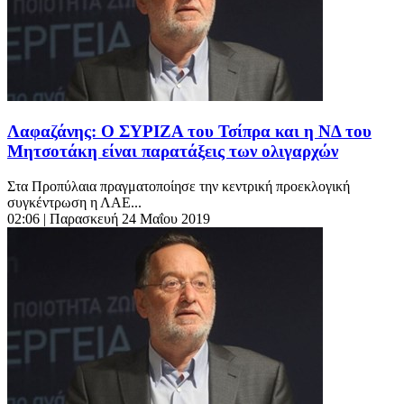
Λαφαζάνης: Ο ΣΥΡΙΖΑ του Τσίπρα και η ΝΔ του
Μητσοτάκη είναι παρατάξεις των ολιγαρχών
Στα Προπύλαια πραγματοποίησε την κεντρική προεκλογική
συγκέντρωση η ΛΑΕ...
02:06
| Παρασκευή 24 Μαΐου 2019