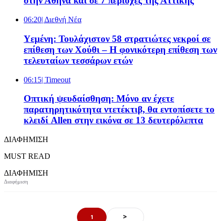
στην Αθήνα και σε 7 περιοχές της Αττικής
06:20
| Διεθνή Νέα
Υεμένη: Τουλάχιστον 58 στρατιώτες νεκροί σε
επίθεση των Χούθι – Η φονικότερη επίθεση των
τελευταίων τεσσάρων ετών
06:15
| Timeout
Οπτική ψευδαίσθηση: Μόνο αν έχετε
παρατηρητικότητα ντετέκτιβ, θα εντοπίσετε το
κλειδί Allen στην εικόνα σε 13 δευτερόλεπτα
ΔΙΑΦΗΜΙΣΗ
MUST READ
ΔΙΑΦΗΜΙΣΗ
>
1