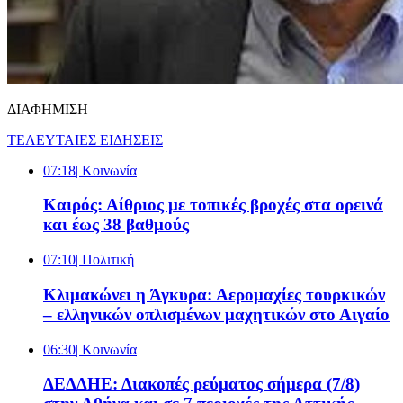
ΔΙΑΦΗΜΙΣΗ
ΤΕΛΕΥΤΑΙΕΣ ΕΙΔΗΣΕΙΣ
07:18
| Κοινωνία
Καιρός: Αίθριος με τοπικές βροχές στα ορεινά
και έως 38 βαθμούς
07:10
| Πολιτική
Κλιμακώνει η Άγκυρα: Αερομαχίες τουρκικών
– ελληνικών οπλισμένων μαχητικών στο Αιγαίο
06:30
| Κοινωνία
ΔΕΔΔΗΕ: Διακοπές ρεύματος σήμερα (7/8)