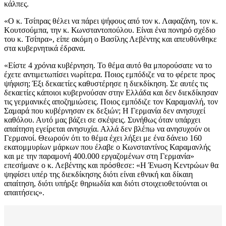
κάλπες.
«Ο κ. Τσίπρας θέλει να πάρει ψήφους από τον κ. Λαφαζάνη, τον κ.
Κουτσούμπα, την κ. Κωνσταντοπούλου. Είναι ένα πονηρό σχέδιο
του κ. Τσίπρα», είπε ακόμη ο Βασίλης Λεβέντης και απευθύνθηκε
στα κυβερνητικά έδρανα.
«Είστε 4 χρόνια κυβέρνηση. Το θέμα αυτό θα μπορούσατε να το
έχετε αντιμετωπίσει νωρίτερα. Ποιος εμπόδιζε να το φέρετε προς
ψήφιση; Έξι δεκαετίες καθυστέρησε η διεκδίκηση. Σε αυτές τις
δεκαετίες κάποιοι κυβερνούσαν στην Ελλάδα και δεν διεκδίκησαν
τις γερμανικές αποζημιώσεις. Ποιος εμπόδιζε τον Καραμανλή, τον
Σαμαρά που κυβέρνησαν εκ δεξιών; Η Γερμανία δεν ανησυχεί
καθόλου. Αυτό μας βάζει σε σκέψεις. Συνήθως όταν υπάρχει
απαίτηση εγείρεται ανησυχία. Αλλά δεν βλέπω να ανησυχούν οι
Γερμανοί. Θεωρούν ότι το θέμα έχει λήξει με ένα δάνειο 160
εκατομμυρίων μάρκων που έλαβε ο Κωνσταντίνος Καραμανλής
και με την παραμονή 400.000 εργαζομένων στη Γερμανία»
επεσήμανε ο κ. Λεβέντης και πρόσθεσε: «Η Ένωση Κεντρώων θα
ψηφίσει υπέρ της διεκδίκησης διότι είναι εθνική και δίκαιη
απαίτηση, διότι υπήρξε θηριωδία και διότι στοιχειοθετούνται οι
απαιτήσεις».