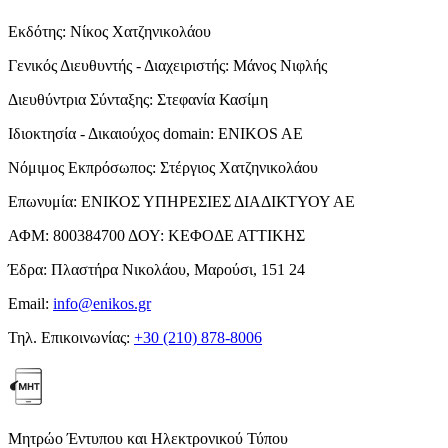
Εκδότης:
Νίκος Χατζηνικολάου
Γενικός Διευθυντής - Διαχειριστής:
Μάνος Νιφλής
Διευθύντρια Σύνταξης:
Στεφανία Κασίμη
Ιδιοκτησία - Δικαιούχος domain:
ENIKOS AE
Νόμιμος Εκπρόσωπος:
Στέργιος Χατζηνικολάου
Επωνυμία:
ΕΝΙΚΟΣ ΥΠΗΡΕΣΙΕΣ ΔΙΑΔΙΚΤΥΟΥ ΑΕ
ΑΦΜ:
800384700
ΔΟΥ:
ΚΕΦΟΔΕ ΑΤΤΙΚΗΣ
Έδρα:
Πλαστήρα Νικολάου, Μαρούσι, 151 24
Email:
info@enikos.gr
Τηλ. Επικοινωνίας:
+30 (210) 878-8006
Μητρώο Έντυπου και Ηλεκτρονικού Τύπου