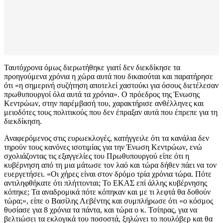
Ταυτόχρονα όμως διερωτήθηκε γιατί δεν διεκδίκησε τα
προηγούμενα χρόνια η χώρα αυτά που δικαιούται και παρατήρησε
ότι «η σημερινή συζήτηση αποτελεί χαστούκι για όσους διετέλεσαν
πρωθυπουργοί όλα αυτά τα χρόνια». Ο πρόεδρος της Ένωσης
Κεντρώων, στην παρέμβασή του, χαρακτήρισε ανθέλληνες και
μειοδότες τους πολιτικούς που δεν έπραξαν αυτά που έπρεπε για τη
διεκδίκηση.
Αναφερόμενος στις ευρωεκλογές, κατήγγειλε ότι τα κανάλια δεν
τηρούν τους κανόνες ισοτιμίας για την Ένωση Κεντρώων, ενώ
σχολιάζοντας τις εξαγγελίες του Πρωθυπουργού είπε ότι η
κυβέρνηση από τη μια μάτωσε τον λαό και τώρα δήθεν πάει να τον
ευεργετήσει. «Οι χήρες είναι στον δρόμο τρία χρόνια τώρα. Πότε
αντιληφθήκατε ότι πλήττονται; Το ΕΚΑΣ επί άλλης κυβέρνησης
κόπηκε; Τα αναδρομικά πότε κόπηκαν και με τι λεφτά θα δοθούν
τώρα;», είπε ο Βασίλης Λεβέντης και συμπλήρωσε ότι «ο κόσμος
θυσίασε για 8 χρόνια τα πάντα, και τώρα ο κ. Τσίπρας, για να
βελτιώσει τα εκλογικά του ποσοστά, ξηλώνει το πουλόβερ και θα