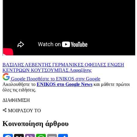
ΒΑΣΙΛΗΣ ΛΕΒΕΝΤΗΣ
ΓΕΡΜΑΝΙΚΕΣ ΟΦΕΙΛΕΣ
ΕΝΩΣΗ
ΚΕΝΤΡΩΩΝ
ΚΟΥΤΣΟΥΜΠΑΣ
Λαφαζάνης
Google
Προσθέστε το ENIKOS στην Google
Ακολουθήστε το
ENIKOS στο Google News
και μάθετε πρώτοι
όλες τις ειδήσεις.
ΔΙΑΦΗΜΙΣΗ
ΜΟΙΡΑΣΟΥ ΤΟ
Κοινοποίηση άρθρου
Facebook
X
Viber
WhatsApp
Email
Μοιραστείτε