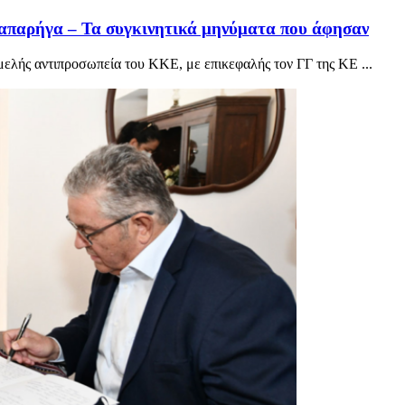
απαρήγα – Τα συγκινητικά μηνύματα που άφησαν
ελής αντιπροσωπεία του ΚΚΕ, με επικεφαλής τον ΓΓ της ΚΕ ...