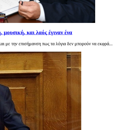
 μουσική, και λαός έγιναν ένα
αι με την επισήμανση πως τα λόγια δεν μπορούν να εκφρά...