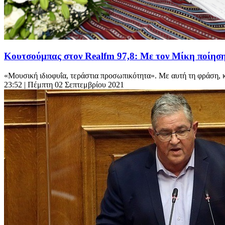
Κουτσούμπας στον Realfm 97,8: Με τον Μίκη ποίηση,
«Μουσική ιδιοφυΐα, τεράστια προσωπικότητα». Με αυτή τη φράση, κ
23:52
| Πέμπτη 02 Σεπτεμβρίου 2021