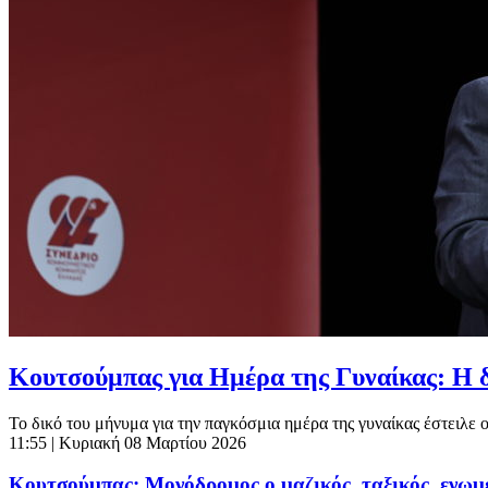
Κουτσούμπας για Ημέρα της Γυναίκας: Η δι
Το δικό του μήνυμα για την παγκόσμια ημέρα της γυναίκας έστειλε
11:55
| Κυριακή 08 Μαρτίου 2026
Κουτσούμπας: Μονόδρομος ο μαζικός, ταξικός, ενωμ