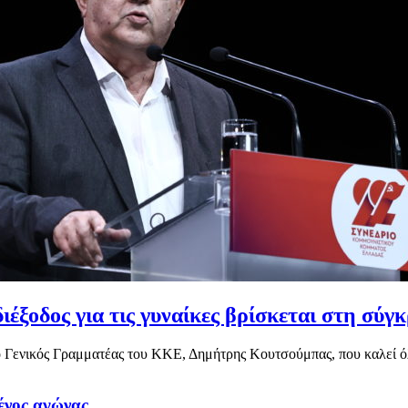
έξοδος για τις γυναίκες βρίσκεται στη σύ
 ο Γενικός Γραμματέας του ΚΚΕ, Δημήτρης Κουτσούμπας, που καλεί όλε
ένος αγώνας