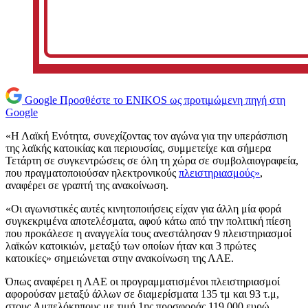
Google
Προσθέστε το ENIKOS ως προτιμώμενη πηγή στη
Google
«Η Λαϊκή Ενότητα, συνεχίζοντας τον αγώνα για την υπεράσπιση
της λαϊκής κατοικίας και περιουσίας, συμμετείχε και σήμερα
Τετάρτη σε συγκεντρώσεις σε όλη τη χώρα σε συμβολαιογραφεία,
που πραγματοποιούσαν ηλεκτρονικούς
πλειστηριασμούς»
,
αναφέρει σε γραπτή της ανακοίνωση.
«Οι αγωνιστικές αυτές κινητοποιήσεις είχαν για άλλη μία φορά
συγκεκριμένα αποτελέσματα, αφού κάτω από την πολιτική πίεση
που προκάλεσε η αναγγελία τους ανεστάλησαν 9 πλειστηριασμοί
λαϊκών κατοικιών, μεταξύ των οποίων ήταν και 3 πρώτες
κατοικίες» σημειώνεται στην ανακοίνωση της ΛΑΕ.
Όπως αναφέρει η ΛΑΕ οι προγραμματισμένοι πλειστηριασμοί
αφορούσαν μεταξύ άλλων σε διαμερίσματα 135 τμ και 93 τ.μ,
στους Αμπελόκηπους με τιμή 1ης προσφοράς 119.000 ευρώ.