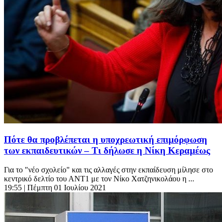
Πότε θα προβλέπεται η υποχρεωτική επιμόρφωση
των εκπαιδευτικών – Τι δήλωσε η Νίκη Κεραμέως
Για το "νέο σχολείο" και τις αλλαγές στην εκπαίδευση μίλησε στο
κεντρικό δελτίο του ΑΝΤ1 με τον Νίκο Χατζηνικολάου η ...
19:55
| Πέμπτη 01 Ιουλίου 2021