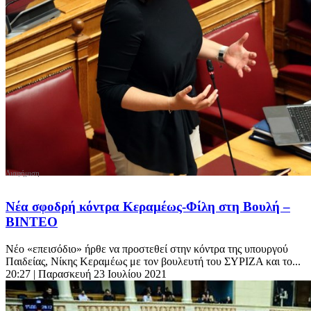
Νέα σφοδρή κόντρα Κεραμέως-Φίλη στη Βουλή –
ΒΙΝΤΕΟ
Νέο «επεισόδιο» ήρθε να προστεθεί στην κόντρα της υπουργού
Παιδείας, Νίκης Κεραμέως με τον βουλευτή του ΣΥΡΙΖΑ και το...
20:27
| Παρασκευή 23 Ιουλίου 2021