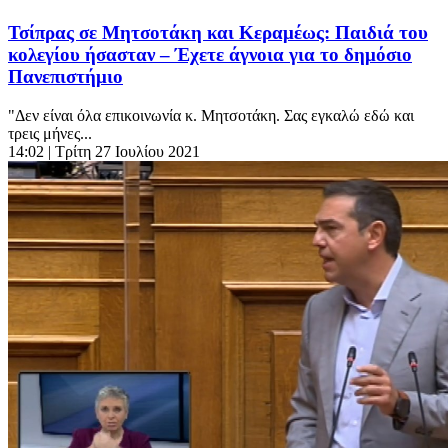
Τσίπρας σε Μητσοτάκη και Κεραμέως: Παιδιά του
κολεγίου ήσασταν – Έχετε άγνοια για το δημόσιο
Πανεπιστήμιο
"Δεν είναι όλα επικοινωνία κ. Μητσοτάκη. Σας εγκαλώ εδώ και
τρεις μήνες...
14:02
| Τρίτη 27 Ιουλίου 2021