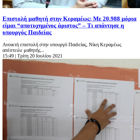
Επιστολή μαθητή στην Κεραμέως: Με 20.988 μόρια
είμαι “αποτυχημένος άριστος” – Τι απάντησε η
υπουργός Παιδείας
Ανοικτή επιστολή στην υπουργό Παιδείας, Νίκη Κεραμέως
απέστειλε μαθητής...
15:49
| Τρίτη 20 Ιουλίου 2021