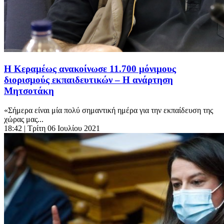
Η Κεραμέως ανακοίνωσε 11.700 μόνιμους
διορισμούς εκπαιδευτικών – Η ανάρτηση
Μητσοτάκη
«Σήμερα είναι μία πολύ σημαντική ημέρα για την εκπαίδευση της
χώρας μας...
18:42
| Τρίτη 06 Ιουλίου 2021