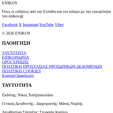
ENIKOS
Όλες οι ειδήσεις από την Ελλάδα και τον κόσμο με την εγκυρότητα
του enikos.gr.
Facebook
X
Instagram
YouTube
Viber
© 2026 ENIKOS
ΠΛΟΗΓΗΣΗ
ΤΑΥΤΟΤΗΤΑ
ΕΠΙΚΟΙΝΩΝΙΑ
ΟΡΟΙ ΧΡΗΣΗΣ
ΠΟΛΙΤΙΚΗ ΠΡΟΣΤΑΣΙΑΣ ΠΡΟΣΩΠΙΚΩΝ ΔΕΔΟΜΕΝΩΝ
ΠΟΛΙΤΙΚΗ COOKIES
Κρατική Διαφήμιση
ΤΑΥΤΟΤΗΤΑ
Εκδότης:
Νίκος Χατζηνικολάου
Γενικός Διευθυντής - Διαχειριστής:
Μάνος Νιφλής
Διευθύντρια Σύνταξης:
Στεφανία Κασίμη