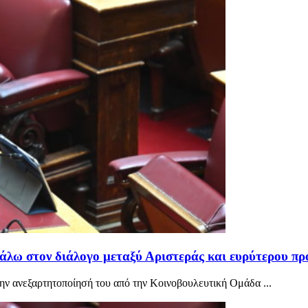
λω στον διάλογο μεταξύ Αριστεράς και ευρύτερου πρ
ην ανεξαρτητοποίησή του από την Κοινοβουλευτική Ομάδα ...