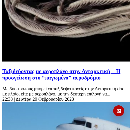
Ταξιδεύοντας με αεροπλάνο στην Ανταρκτική – Η
προσγείωση στο “παγωμένο” αεροδρόμιο
Με δύο τρόπους μπορεί να ταξιδέψει κανείς στην Ανταρκτική είτε
με πλοίο, είτε με αεροπλάνο, με την δεύτερη επιλογή να...
22:38
| Δευτέρα 20 Φεβρουαρίου 2023