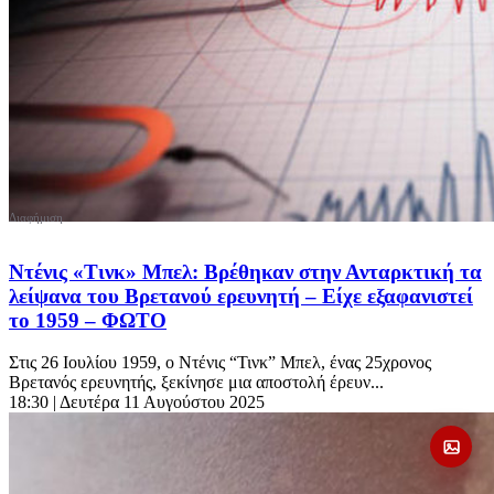
Ντένις «Τινκ» Μπελ: Βρέθηκαν στην Ανταρκτική τα
λείψανα του Βρετανού ερευνητή – Είχε εξαφανιστεί
το 1959 – ΦΩΤΟ
Στις 26 Ιουλίου 1959, ο Ντένις “Τινκ” Μπελ, ένας 25χρονος
Βρετανός ερευνητής, ξεκίνησε μια αποστολή έρευν...
18:30
| Δευτέρα 11 Αυγούστου 2025