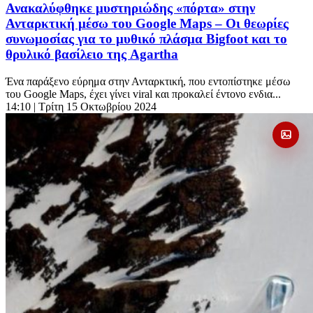
Ανακαλύφθηκε μυστηριώδης «πόρτα» στην
Ανταρκτική μέσω του Google Maps – Οι θεωρίες
συνωμοσίας για το μυθικό πλάσμα Bigfoot και το
θρυλικό βασίλειο της Agartha
Ένα παράξενο εύρημα στην Ανταρκτική, που εντοπίστηκε μέσω
του Google Maps, έχει γίνει viral και προκαλεί έντονο ενδια...
14:10
| Τρίτη 15 Οκτωβρίου 2024