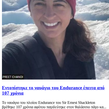
Εντοπίστηκε το ναυάγιο του Endurance έπειτα από
107 χρόνια
Το ναυάγιο του πλοίου Endurance του Sir Ernest Shackleton
βρέθηκε 107 χρόνια αφότου παγιδεύτηκε στον θαλάσσιο πάγο κα...