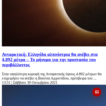
Ανταρκτική: Ελληνίδα αλπινίστρια θα ανέβει στα
4.892 μέτρα – Το μήνυμα για την προστασία του
περιβάλλοντος
Στην υψηλότερη κορυφή της Ανταρκτικής ύψους 4.892 μέτρων θα
επιχειρήσει να ανέβει η Βανέσα Αρχοντίδου, πρέσβειρα του ...
13:51
| Σάββατο 30 Οκτωβρίου 2021