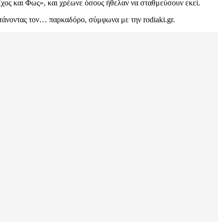
Ήχος και Φως», και χρέωνε όσους ήθελαν να σταθμεύσουν εκεί.
ιστάνοντας τον… παρκαδόρο, σύμφωνα με την rodiaki.gr.