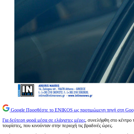
Google
Προσθέστε το ENIKOS ως προτιμώμενη πηγή στη Goo
Για δεύτερη φορά μέσα σε ελάχιστες μέρες
, συνελήφθη στο κέντρο 
τουρίστες, που κινούνταν στην περιοχή τις βραδινές ώρες.