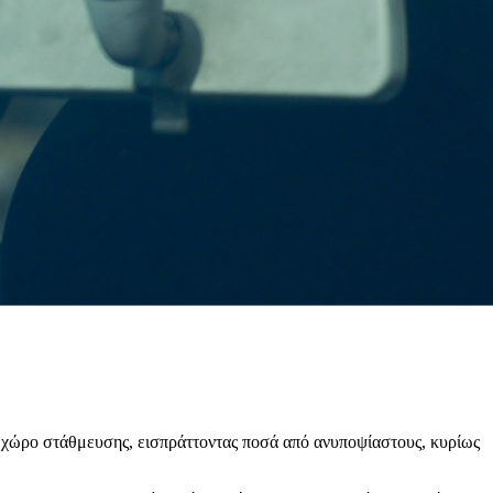
ο χώρο στάθμευσης, εισπράττοντας ποσά από ανυποψίαστους, κυρίως