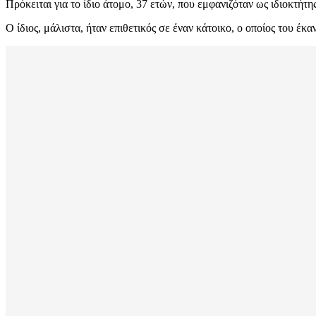
Πρόκειται για το ίδιο άτομο, 37 ετών, που εμφανιζόταν ως ιδιοκτ
Ο ίδιος, μάλιστα, ήταν επιθετικός σε έναν κάτοικο, ο οποίος του έ