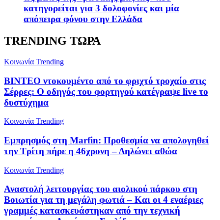
κατηγορείται για 3 δολοφονίες και μία
απόπειρα φόνου στην Ελλάδα
TRENDING ΤΩΡΑ
Κοινωνία
Trending
ΒΙΝΤΕΟ ντοκουμέντο από το φριχτό τροχαίο στις
Σέρρες: Ο οδηγός του φορτηγού κατέγραψε live το
δυστύχημα
Κοινωνία
Trending
Εμπρησμός στη Marfin: Προθεσμία να απολογηθεί
την Τρίτη πήρε η 46χρονη – Δηλώνει αθώα
Κοινωνία
Trending
Αναστολή λειτουργίας του αιολικού πάρκου στη
Βοιωτία για τη μεγάλη φωτιά – Και οι 4 εναέριες
γραμμές κατασκευάστηκαν από την τεχνική