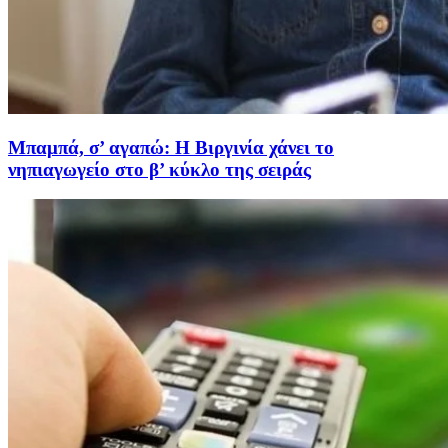
Μπαμπά, σ’ αγαπώ: Η Βιργινία χάνει το
νηπιαγωγείο στο β’ κύκλο της σειράς