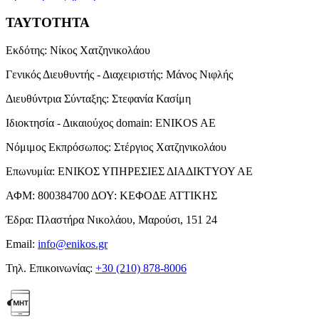
ΤΑΥΤΟΤΗΤΑ
Εκδότης:
Νίκος Χατζηνικολάου
Γενικός Διευθυντής - Διαχειριστής:
Μάνος Νιφλής
Διευθύντρια Σύνταξης:
Στεφανία Κασίμη
Ιδιοκτησία - Δικαιούχος domain:
ENIKOS AE
Νόμιμος Εκπρόσωπος:
Στέργιος Χατζηνικολάου
Επωνυμία:
ΕΝΙΚΟΣ ΥΠΗΡΕΣΙΕΣ ΔΙΑΔΙΚΤΥΟΥ ΑΕ
ΑΦΜ:
800384700
ΔΟΥ:
ΚΕΦΟΔΕ ΑΤΤΙΚΗΣ
Έδρα:
Πλαστήρα Νικολάου, Μαρούσι, 151 24
Email:
info@enikos.gr
Τηλ. Επικοινωνίας:
+30 (210) 878-8006