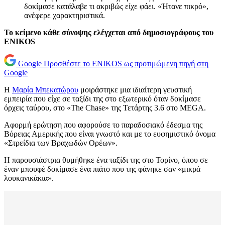
δοκίμασε κατάλαβε τι ακριβώς είχε φάει. «Ήτανε πικρό»,
ανέφερε χαρακτηριστικά.
Το κείμενο κάθε σύνοψης ελέγχεται από δημοσιογράφους του
ENIKOS
Google
Προσθέστε το ENIKOS ως προτιμώμενη πηγή στη
Google
Η
Μαρία Μπεκατώρου
μοιράστηκε μια ιδιαίτερη γευστική
εμπειρία που είχε σε ταξίδι της στο εξωτερικό όταν δοκίμασε
όρχεις ταύρου, στο «The Chase» της Τετάρτης 3.6 στο MEGA.
Αφορμή ερώτηση που αφορούσε το παραδοσιακό έδεσμα της
Βόρειας Αμερικής που είναι γνωστό και με το ευφημιστικό όνομα
«Στρείδια των Βραχωδών Ορέων».
Η παρουσιάστρια θυμήθηκε ένα ταξίδι της στο Τορίνο, όπου σε
έναν μπουφέ δοκίμασε ένα πιάτο που της φάνηκε σαν «μικρά
λουκανικάκια».