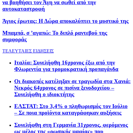
να βοηθήσει τον Άγη να σωθεί από την
αυτοκαταστροφή
Άγιος έρωτας: Η Δώρα αποκαλύπτει το μυστικό της
Μπαμπά, σ ’αγαπώ: To διπλό ραντεβού της
συμφοράς
ΤΕΛΕΥΤΑΙΕΣ ΕΙΔΗΣΕΙΣ
Ιταλία: Συνελήφθη 16χρονος έξω από την
Φλωρεντία για τρομοκρατική προπαγάνδα
Οι διακοπές κατέληξαν σε τραγωδία στα Χανιά:
Νεκρός 64χρονος σε πισίνα ξενοδοχείου –
Συνελήφθη ο ιδιοκτήτης
ΕΛΣΤΑΤ: Στο 3,4% ο πληθωρισμός τον Ιούλιο
– Σε ποια προϊόντα καταγράφηκαν αυξήσεις
Συνελήφθη στη Γερμανία 31χρονος, φερόμενος
ως μέλος της «ρωσικής μαφίας» που