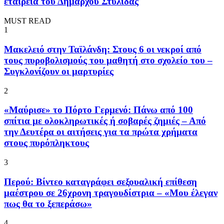
εταιρεία του Δημάρχου Στυλίδας
MUST READ
1
Μακελειό στην Ταϊλάνδη: Στους 6 οι νεκροί από
τους πυροβολισμούς του μαθητή στο σχολείο του –
Συγκλονίζουν οι μαρτυρίες
2
«Μαύρισε» το Πόρτο Γερμενό: Πάνω από 100
σπίτια με ολοκληρωτικές ή σοβαρές ζημιές – Από
την Δευτέρα οι αιτήσεις για τα πρώτα χρήματα
στους πυρόπληκτους
3
Περού: Βίντεο καταγράφει σεξουαλική επίθεση
μαέστρου σε 26χρονη τραγουδίστρια – «Μου έλεγαν
πως θα το ξεπεράσω»
4