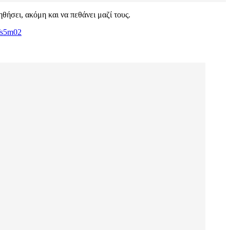
θήσει, ακόμη και να πεθάνει μαζί τους.
uTs5m02