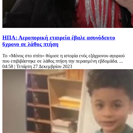
ΗΠΑ: Αεροπορική εταιρεία έβαλε ασυνόδευτο
6χρονο σε λάθος πτήση
To «Μόνος στο σπίτι» θύμισε η ιστορία ενός εξάχρονου αγοριού
που επιβιβάστηκε σε λάθος πτήση την περασμένη εβδομάδα. ...
04:58
| Τετάρτη 27 Δεκεμβρίου 2023