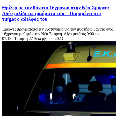
Θρίλερ με τον θάνατο 16χρονου στην Νέα Σμύρνη:
Από ψαλίδι τα τραύματά του – Παραμένει στο
τμήμα ο αδελφός του
Έρευνες πραγματοποιεί η Αστυνομία για τον μυστήριο θάνατο ενός
16χρονου μαθητή στην Νέα Σμύρνη. Λίγο μετά τις 9:00 το...
07:18
| Τετάρτη 27 Δεκεμβρίου 2023