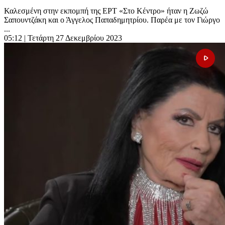
Καλεσμένη στην εκπομπή της ΕΡΤ «Στο Κέντρο» ήταν η Ζωζώ
Σαπουντζάκη και ο Άγγελος Παπαδημητρίου. Παρέα με τον Γιώργο
...
05:12
| Τετάρτη 27 Δεκεμβρίου 2023