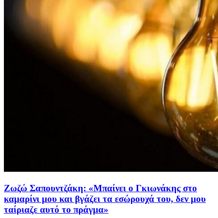
Ζωζώ Σαπουντζάκη: «Μπαίνει ο Γκιωνάκης στο
καμαρίνι μου και βγάζει τα εσώρουχά του, δεν μου
ταίριαζε αυτό το πράγμα»