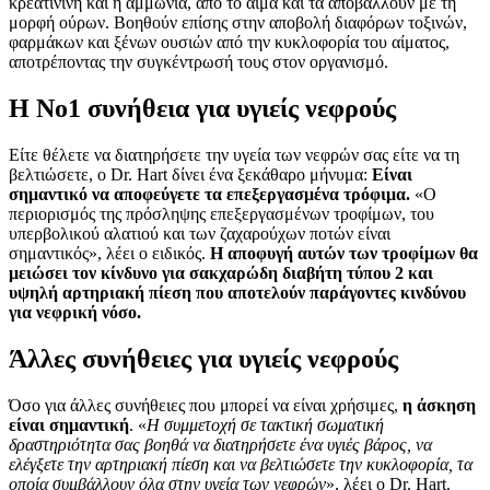
κρεατινίνη και η αμμωνία, από το αίμα και τα αποβάλλουν με τη
μορφή ούρων. Βοηθούν επίσης στην αποβολή διαφόρων τοξινών,
φαρμάκων και ξένων ουσιών από την κυκλοφορία του αίματος,
αποτρέποντας την συγκέντρωσή τους στον οργανισμό.
Η Νο1 συνήθεια για υγιείς νεφρούς
Είτε θέλετε να διατηρήσετε την υγεία των νεφρών σας είτε να τη
βελτιώσετε, ο Dr. Hart δίνει ένα ξεκάθαρο μήνυμα:
Είναι
σημαντικό να αποφεύγετε τα επεξεργασμένα τρόφιμα.
«Ο
περιορισμός της πρόσληψης επεξεργασμένων τροφίμων, του
υπερβολικού αλατιού και των ζαχαρούχων ποτών είναι
σημαντικός», λέει ο ειδικός.
Η αποφυγή αυτών των τροφίμων θα
μειώσει τον κίνδυνο για σακχαρώδη διαβήτη τύπου 2 και
υψηλή αρτηριακή πίεση που αποτελούν παράγοντες κινδύνου
για νεφρική νόσο.
Άλλες συνήθειες για υγιείς νεφρούς
Όσο για άλλες συνήθειες που μπορεί να είναι χρήσιμες,
η άσκηση
είναι σημαντική
. «
Η συμμετοχή σε τακτική σωματική
δραστηριότητα σας βοηθά να διατηρήσετε ένα υγιές βάρος, να
ελέγξετε την αρτηριακή πίεση και να βελτιώσετε την κυκλοφορία, τα
οποία συμβάλλουν όλα στην υγεία των νεφρών
», λέει ο Dr. Hart.