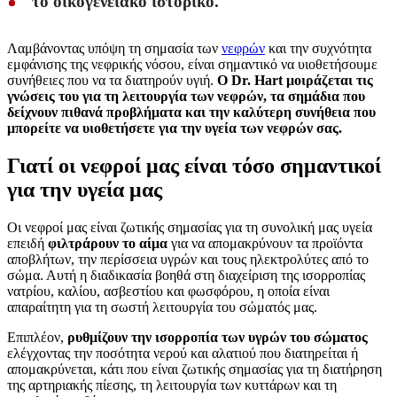
το οικογενειακό ιστορικό.
Λαμβάνοντας υπόψη τη σημασία των
νεφρών
και την συχνότητα
εμφάνισης της νεφρικής νόσου, είναι σημαντικό να υιοθετήσουμε
συνήθειες που να τα διατηρούν υγιή.
Ο Dr. Hart μοιράζεται τις
γνώσεις του για τη λειτουργία των νεφρών, τα σημάδια που
δείχνουν πιθανά προβλήματα και την καλύτερη συνήθεια που
μπορείτε να υιοθετήσετε για την υγεία των νεφρών σας.
Γιατί οι νεφροί μας είναι τόσο σημαντικοί
για την υγεία μας
Οι νεφροί μας είναι ζωτικής σημασίας για τη συνολική μας υγεία
επειδή
φιλτράρουν το αίμα
για να απομακρύνουν τα προϊόντα
αποβλήτων, την περίσσεια υγρών και τους ηλεκτρολύτες από το
σώμα. Αυτή η διαδικασία βοηθά στη διαχείριση της ισορροπίας
νατρίου, καλίου, ασβεστίου και φωσφόρου, η οποία είναι
απαραίτητη για τη σωστή λειτουργία του σώματός μας.
Επιπλέον,
ρυθμίζουν την ισορροπία των υγρών του σώματος
ελέγχοντας την ποσότητα νερού και αλατιού που διατηρείται ή
απομακρύνεται, κάτι που είναι ζωτικής σημασίας για τη διατήρηση
της αρτηριακής πίεσης, τη λειτουργία των κυττάρων και τη