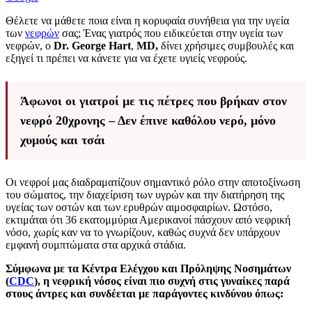
Θέλετε να μάθετε ποια είναι η κορυφαία συνήθεια για την υγεία
των
νεφρών
σας; Ένας γιατρός που ειδικεύεται στην υγεία των
νεφρών, ο
Dr. George Hart
,
MD,
δίνει χρήσιμες συμβουλές και
εξηγεί τι πρέπει να κάνετε για να έχετε υγιείς νεφρούς.
Άφωνοι οι γιατροί με τις πέτρες που βρήκαν στον
νεφρό 20χρονης – Δεν έπινε καθόλου νερό, μόνο
χυμούς και τσάι
Οι νεφροί μας διαδραματίζουν σημαντικό ρόλο στην αποτοξίνωση
του σώματος, την διαχείριση των υγρών και την διατήρηση της
υγείας των οστών και των ερυθρών αιμοσφαιρίων. Ωστόσο,
εκτιμάται ότι 36 εκατομμύρια Αμερικανοί πάσχουν από νεφρική
νόσο, χωρίς καν να το γνωρίζουν, καθώς συχνά δεν υπάρχουν
εμφανή συμπτώματα στα αρχικά στάδια.
Σύμφωνα με τα Κέντρα Ελέγχου και Πρόληψης Νοσημάτων
(
CDC
), η νεφρική νόσος είναι πιο συχνή στις γυναίκες παρά
στους άντρες και συνδέεται με παράγοντες κινδύνου όπως: