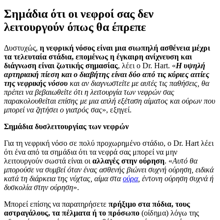
Σημάδια ότι οι νεφροί σας δεν
λειτουργούν όπως θα έπρεπε
Δυστυχώς,
η νεφρική νόσος είναι μια σιωπηλή ασθένεια μέχρι
τα τελευταία στάδια, επομένως η έγκαιρη ανίχνευση και
διάγνωση είναι ζωτικής σημασίας
, λέει ο Dr. Hart. «
Η υψηλή
αρτηριακή πίεση και ο διαβήτης είναι δύο από τις κύριες αιτίες
της νεφρικής νόσου
και αν διαγνωστείτε με αυτές τις παθήσεις, θα
πρέπει να βεβαιωθείτε ότι η λειτουργία των νεφρών σας
παρακολουθείται επίσης με μια απλή εξέταση αίματος και ούρων που
μπορεί να ζητήσει ο γιατρός σας
», εξηγεί.
Σημάδια δυσλειτουργίας των νεφρών
Για τη νεφρική νόσο σε πολύ προχωρημένο στάδιο, ο Dr. Hart λέει
ότι ένα από τα σημάδια ότι τα νεφρά σας μπορεί να μην
λειτουργούν σωστά είναι οι
αλλαγές στην ούρηση
. «
Αυτό θα
μπορούσε να συμβεί όταν ένας ασθενής βιώνει συχνή ούρηση, ειδικά
κατά τη διάρκεια της νύχτας, αίμα στα
ούρα
, έντονη ούρηση συχνά ή
δυσκολία στην ούρηση
».
Μπορεί επίσης να παρατηρήσετε
πρήξιμο
στα πόδια, τους
αστραγάλους, τα πέλματα ή το πρόσωπο
(οίδημα) λόγω της