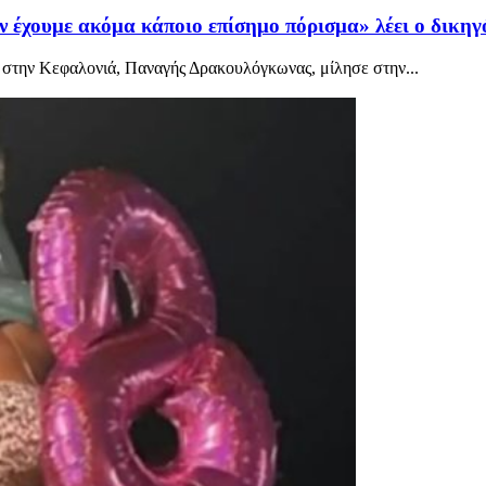
 έχουμε ακόμα κάποιο επίσημο πόρισμα» λέει ο δικηγό
ης στην Κεφαλονιά, Παναγής Δρακουλόγκωνας, μίλησε στην...