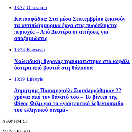
13:37
| Oικονομία
Κατσαφάδος: Στα μέσα Σεπτεμβρίου ξεκινούν
τα αντιπλημμυρικά έργα στις πυρόπληκτες
περιοχές – Από Δευτέρα οι αιτήσεις για
αποζημιώσεις
13:28
| Κοινωνία
Χαλκιδική: 8χρονος τραυματίστηκε στο κεφάλι
ύστερα από βουτιά στη θάλασσα
13:19
| Lifestyle
Δημήτρης Παπαμιχαήλ: Συμπληρώθηκαν 22
χρόνια από τον θάνατό του – Το βίντεο της
Φίνος Φιλμ για το «γοητευτικό λεβεντόπαιδο
του ελληνικού σινεμά»
ΔΙΑΦΗΜΙΣΗ
MUST READ