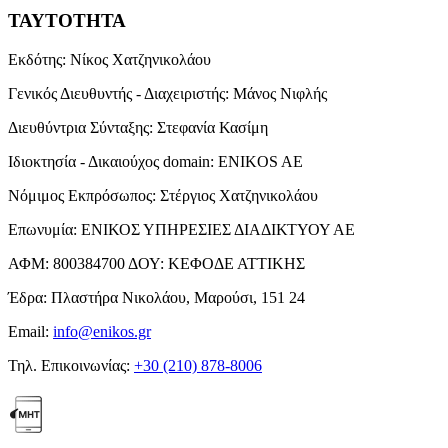
ΤΑΥΤΟΤΗΤΑ
Εκδότης:
Νίκος Χατζηνικολάου
Γενικός Διευθυντής - Διαχειριστής:
Μάνος Νιφλής
Διευθύντρια Σύνταξης:
Στεφανία Κασίμη
Ιδιοκτησία - Δικαιούχος domain:
ENIKOS AE
Νόμιμος Εκπρόσωπος:
Στέργιος Χατζηνικολάου
Επωνυμία:
ΕΝΙΚΟΣ ΥΠΗΡΕΣΙΕΣ ΔΙΑΔΙΚΤΥΟΥ ΑΕ
ΑΦΜ:
800384700
ΔΟΥ:
ΚΕΦΟΔΕ ΑΤΤΙΚΗΣ
Έδρα:
Πλαστήρα Νικολάου, Μαρούσι, 151 24
Email:
info@enikos.gr
Τηλ. Επικοινωνίας:
+30 (210) 878-8006