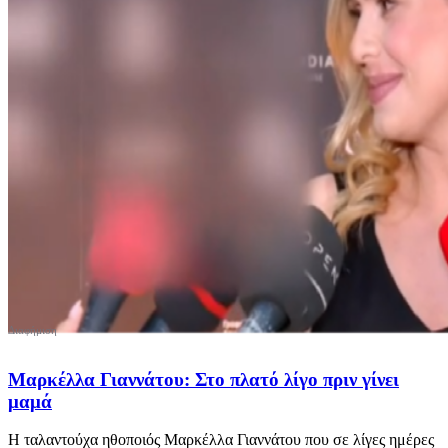
Μαρκέλλα Γιαννάτου: Στο πλατό λίγο πριν γίνει
μαμά
Η ταλαντούχα ηθοποιός Μαρκέλλα Γιαννάτου που σε λίγες ημέρες