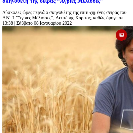
σκηνοθέτη της σειράς “Άγριες Μέλισσες”
Δύσκολες ώρες περνά ο σκηνοθέτης της επιτυχημένης σειράς του
ΑΝΤ1 “Άγριες Μέλισσες”, Λευτέρης Χαρίτος, καθώς έφυγε απ...
13:38
| Σάββατο 08 Ιανουαρίου 2022