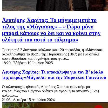
Λευτέρης Χαρίτος: Το μήνυμα μετά το
τέλος της «Μάγισσας» – «Τώρα μόνο
μπορεί κάποιος να δει και να κρίνει στην
ολότητά του αυτό το τόλμημα»
Έπειτα από 2 δυνατούς κύκλους και 120 επεισόδια, η «Μάγισσα»
ολοκληρώθηκε το βράδυ της Παρασκευής (18/7) με ένα φινάλε
που ενθουσίασε και συγκίνησε τους φανα...
18:20
| Σάββατο 19 Ιουλίου 2025
Λευτέρης Χαρίτος: Τι αποκάλυψε για τον Β’ κύκλο
της σειράς «Μάγισσα» και την Μαρκέλλα Γιαννάτου
Ο ταλαντούχος ηθοποιός Λευτέρης Χαρίτος ήταν σήμερα
καλεσμένος του Γιώργου Λιάγκα με αφορμή το αποψινό (15/4)
πολυανα...
21:03
| Δευτέρα 15 Απριλίου 2024