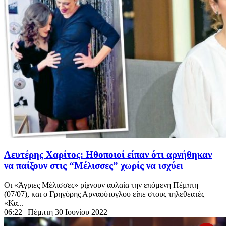
Λευτέρης Χαρίτος: Ηθοποιοί είπαν ότι αρνήθηκαν
να παίξουν στις “Μέλισσες” χωρίς να ισχύει
Οι «Άγριες Μέλισσες» ρίχνουν αυλαία την επόμενη Πέμπτη
(07/07), και ο Γρηγόρης Αρναούτογλου είπε στους τηλεθεατές
«Κα...
06:22
| Πέμπτη 30 Ιουνίου 2022