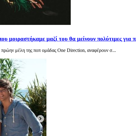
 που μοιραστήκαμε μαζί του θα μείνουν πολύτιμες για 
 πρώην μέλη της ποπ ομάδας One Direction, αναφέρουν σ...