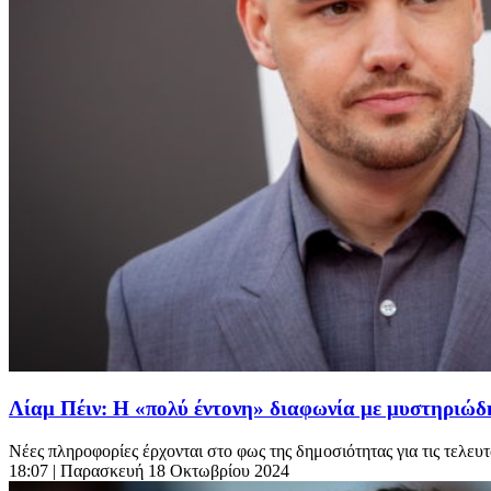
Λίαμ Πέιν: Η «πολύ έντονη» διαφωνία με μυστηριώδη
Νέες πληροφορίες έρχονται στο φως της δημοσιότητας για τις τελευτ
18:07
| Παρασκευή 18 Οκτωβρίου 2024