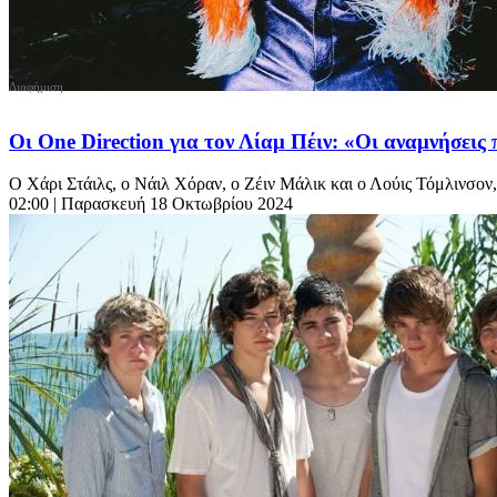
Οι One Direction για τον Λίαμ Πέιν: «Οι αναμνήσεις
Ο Χάρι Στάιλς, ο Νάιλ Χόραν, ο Ζέιν Μάλικ και ο Λούις Τόμλινσον,
02:00
| Παρασκευή 18 Οκτωβρίου 2024