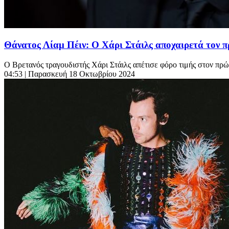
Θάνατος Λίαμ Πέιν: Ο Χάρι Στάιλς αποχαιρετά τον 
Ο Βρετανός τραγουδιστής Χάρι Στάιλς απέτισε φόρο τιμής στον πρώ
04:53
| Παρασκευή 18 Οκτωβρίου 2024