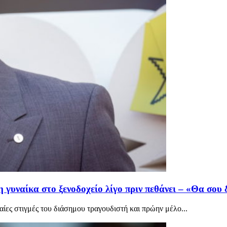
 γυναίκα στο ξενοδοχείο λίγο πριν πεθάνει – «Θα σου
αίες στιγμές του διάσημου τραγουδιστή και πρώην μέλο...