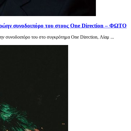
πρώην συνοδοιπόρο του στους One Direction – ΦΩΤΟ
ην συνοδοιπόρο του στο συγκρότημα One Direction, Λίαμ ...