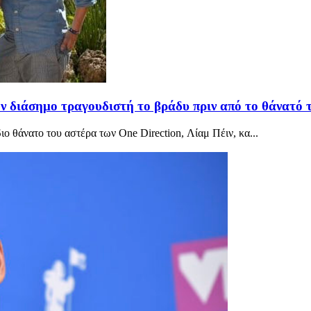
ον διάσημο τραγουδιστή το βράδυ πριν από το θάνατό
ο θάνατο του αστέρα των One Direction, Λίαμ Πέιν, κα...