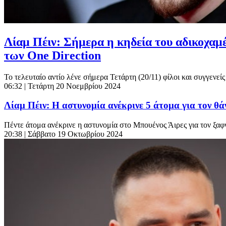
Λίαμ Πέιν: Σήμερα η κηδεία του αδικοχαμ
των One Direction
Το τελευταίο αντίο λένε σήμερα Τετάρτη (20/11) φίλοι και συγγενε
06:32
| Τετάρτη 20 Νοεμβρίου 2024
Λίαμ Πέιν: Η αστυνομία ανέκρινε 5 άτομα για τον θά
Πέντε άτομα ανέκρινε η αστυνομία στο Μπουένος Άιρες για τον ξαφν
20:38
| Σάββατο 19 Οκτωβρίου 2024