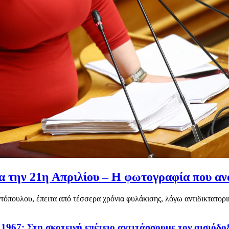
 την 21η Απριλίου – Η φωτογραφία που α
πουλου, έπειτα από τέσσερα χρόνια φυλάκισης, λόγω αντιδικτατορικ
967: Στη σκοτεινή επέτειο αντιτάσσουμε τον αισιόδοξ