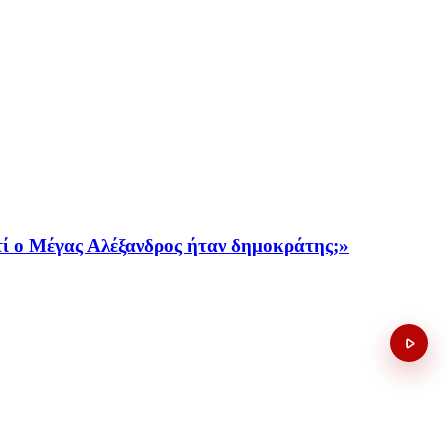
τί ο Μέγας Αλέξανδρος ήταν δημοκράτης;»