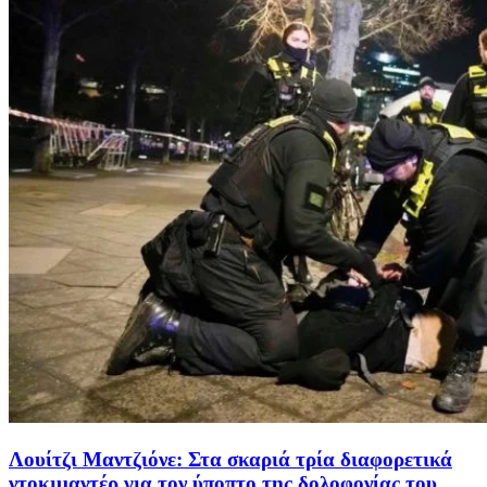
Λουίτζι Μαντζιόνε: Στα σκαριά τρία διαφορετικά
ντοκιμαντέρ για τον ύποπτο της δολοφονίας του