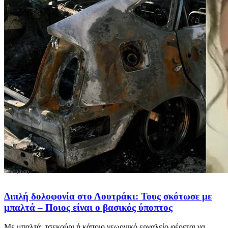
Διπλή δολοφονία στο Λουτράκι: Τους σκότωσε με
μπαλτά – Ποιος είναι ο βασικός ύποπτος
Με μπαλτά, τσεκούρι ή κάποιο γεωργικό εργαλείο φέρεται να