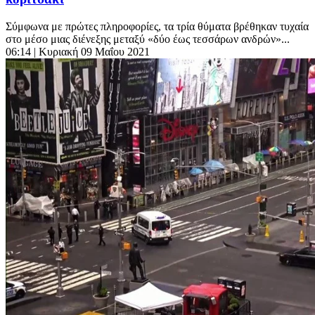
Σύμφωνα με πρώτες πληροφορίες, τα τρία θύματα βρέθηκαν τυχαία
στο μέσο μιας διένεξης μεταξύ «δύο έως τεσσάρων ανδρών»...
06:14
| Κυριακή 09 Μαΐου 2021