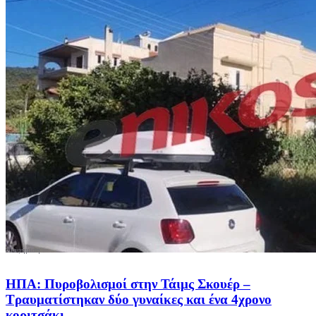
ΗΠΑ: Πυροβολισμοί στην Τάιμς Σκουέρ –
Τραυματίστηκαν δύο γυναίκες και ένα 4χρονο
κοριτσάκι