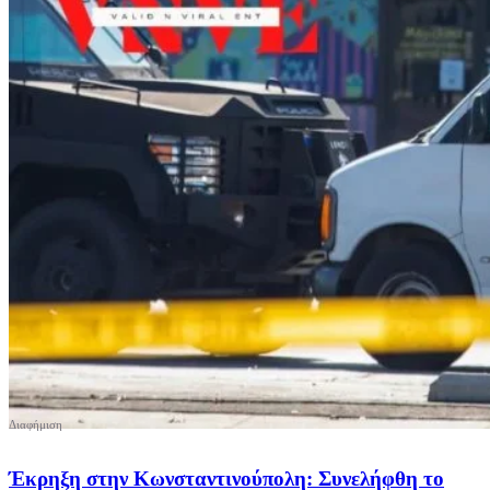
Έκρηξη στην Κωνσταντινούπολη: Συνελήφθη το