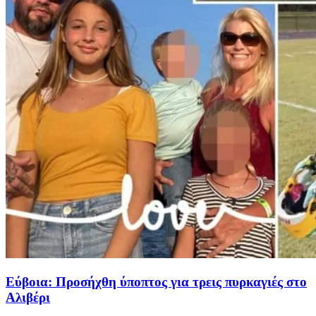
Εύβοια: Προσήχθη ύποπτος για τρεις πυρκαγιές στο
Αλιβέρι