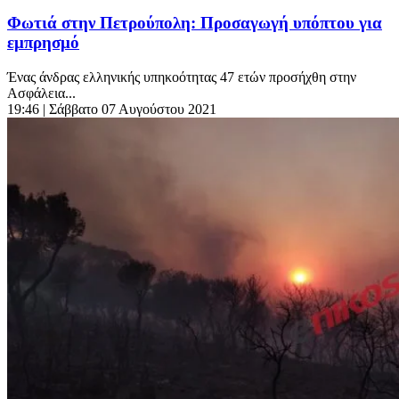
Φωτιά στην Πετρούπολη: Προσαγωγή υπόπτου για
εμπρησμό
Ένας άνδρας ελληνικής υπηκοότητας 47 ετών προσήχθη στην
Ασφάλεια...
19:46
| Σάββατο 07 Αυγούστου 2021